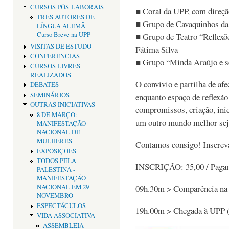
CURSOS PÓS-LABORAIS
■ Coral da UPP, com direç
TRÊS AUTORES DE
■ Grupo de Cavaquinhos da
LÍNGUA ALEMÃ -
Curso Breve na UPP
■ Grupo de Teatro “Reflexõe
VISITAS DE ESTUDO
Fátima Silva
CONFERÊNCIAS
■ Grupo “Minda Araújo e 
CURSOS LIVRES
REALIZADOS
O convívio e partilha de af
DEBATES
SEMINÁRIOS
enquanto espaço de reflexão 
OUTRAS INICIATIVAS
compromissos, criação, inic
8 DE MARÇO:
um outro mundo melhor seja
MANIFESTAÇÃO
NACIONAL DE
MULHERES
Contamos consigo! Inscreva
EXPOSIÇÕES
TODOS PELA
INSCRIÇÃO: 35,00 / Pagame
PALESTINA -
MANIFESTAÇÃO
NACIONAL EM 29
09h.30m > Comparência na
NOVEMBRO
ESPECTÁCULOS
19h.00m > Chegada à UPP (
VIDA ASSOCIATIVA
ASSEMBLEIA