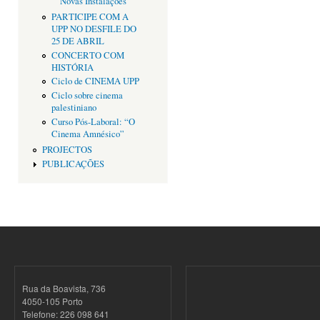
Novas Instalações
PARTICIPE COM A
UPP NO DESFILE DO
25 DE ABRIL
CONCERTO COM
HISTÓRIA
Ciclo de CINEMA UPP
Ciclo sobre cinema
palestiniano
Curso Pós-Laboral: “O
Cinema Amnésico”
PROJECTOS
PUBLICAÇÕES
Rua da Boavista, 736
4050-105 Porto
Telefone: 226 098 641