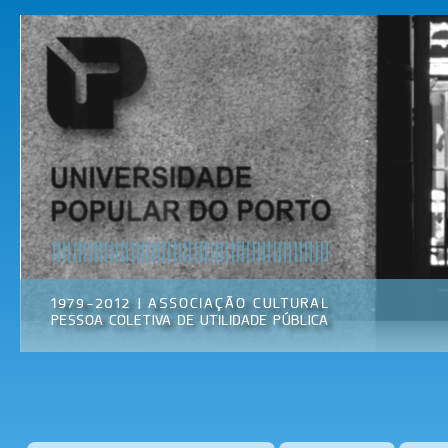
Pas
par
Universidade
Associação
con
Popular do
Cultural
prin
Porto