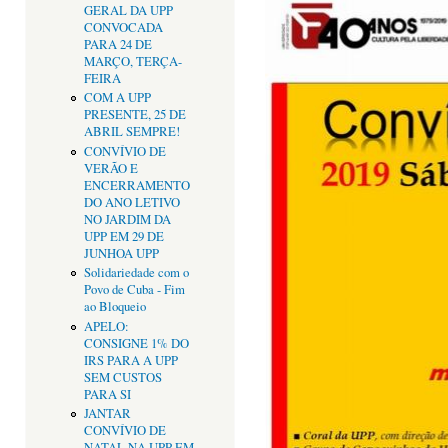
GERAL DA UPP
CONVOCADA
PARA 24 DE
MARÇO, TERÇA-
FEIRA
COM A UPP
PRESENTE, 25 DE
ABRIL SEMPRE!
CONVÍVIO DE
VERÃO E
ENCERRAMENTO
DO ANO LETIVO
NO JARDIM DA
UPP EM 29 DE
JUNHOA UPP
Solidariedade com o
Povo de Cuba - Fim
ao Bloqueio
APELO:
CONSIGNE 1% DO
IRS PARA A UPP
SEM CUSTOS
PARA SI
JANTAR
CONVÍVIO DE
NATAL NA UPP EM