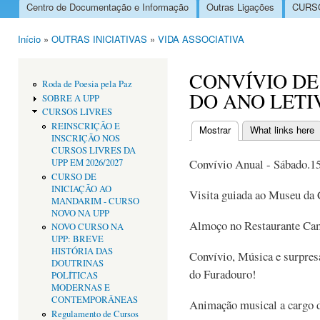
Centro de Documentação e Informação
Outras Ligações
CURSO
Menu principal
Início
»
OUTRAS INICIATIVAS
»
VIDA ASSOCIATIVA
Está aqui
CONVÍVIO D
Roda de Poesia pela Paz
DO ANO LETI
SOBRE A UPP
CURSOS LIVRES
REINSCRIÇÃO E
Mostrar
(separador ativo)
What links here
INSCRIÇÃO NOS
Separadores primári
CURSOS LIVRES DA
Convívio Anual - Sábado.1
UPP EM 2026/2027
CURSO DE
INICIAÇÃO AO
Visita guiada ao Museu da 
MANDARIM - CURSO
NOVO NA UPP
Almoço no Restaurante Cam
NOVO CURSO NA
UPP: BREVE
HISTÓRIA DAS
Convívio, Música e surpre
DOUTRINAS
do Furadouro!
POLÍTICAS
MODERNAS E
CONTEMPORÂNEAS
Animação musical a cargo 
Regulamento de Cursos