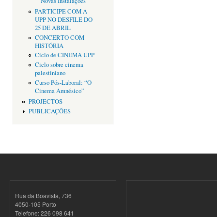
Novas Instalações
PARTICIPE COM A
UPP NO DESFILE DO
25 DE ABRIL
CONCERTO COM
HISTÓRIA
Ciclo de CINEMA UPP
Ciclo sobre cinema
palestiniano
Curso Pós-Laboral: “O
Cinema Amnésico”
PROJECTOS
PUBLICAÇÕES
Rua da Boavista, 736
4050-105 Porto
Telefone: 226 098 641