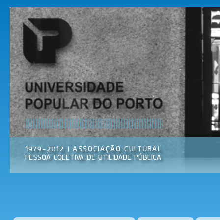
Pas
par
Universidade
Associação
con
Popular do
Cultural
prin
Porto