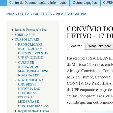
Centro de Documentação e Informação
Outras Ligações
CURSO
Menu principal
Início
»
OUTRAS INICIATIVAS
»
VIDA ASSOCIATIVA
Está aqui
CONVÍVIO DO
Roda de Poesia pela Paz
LETIVO - 17 
SOBRE A UPP
CURSOS LIVRES
REINSCRIÇÃO E
Mostrar
(separador ativo)
What links here
INSCRIÇÃO NOS
Separadores primári
CURSOS LIVRES DA
Passeio pela RIA DE AVE
UPP EM 2026/2027
CURSO DE
da Murtosa à Torreira, em 
INICIAÇÃO AO
Almoço Convívio no Complex
MANDARIM - CURSO
NOVO NA UPP
Música, Humor, Canções!
NOVO CURSO NA
CONVÍVIO e PARTILHA DE
UPP: BREVE
HISTÓRIA DAS
da UPP enquanto espaço de re
DOUTRINAS
causas, compromissos, criaç
POLÍTICAS
sentido que um outro mundo
MODERNAS E
CONTEMPORÂNEAS
Regulamento de Cursos