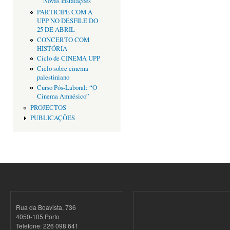
Novas Instalações
PARTICIPE COM A
UPP NO DESFILE DO
25 DE ABRIL
CONCERTO COM
HISTÓRIA
Ciclo de CINEMA UPP
Ciclo sobre cinema
palestiniano
Curso Pós-Laboral: “O
Cinema Amnésico”
PROJECTOS
PUBLICAÇÕES
Rua da Boavista, 736
4050-105 Porto
Telefone: 226 098 641