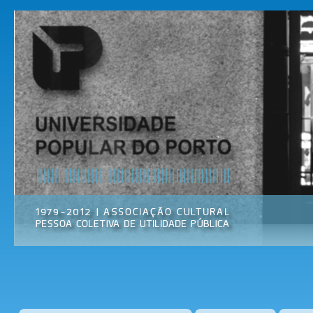
Pas
par
Universidade
Associação
con
Popular do
Cultural
prin
Porto