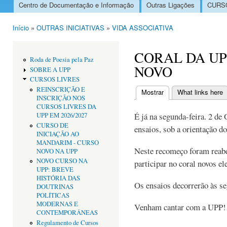
Centro de Documentação e Informação
Outras Ligações
CURSO
Menu principal
Início
»
OUTRAS INICIATIVAS
»
VIDA ASSOCIATIVA
Está aqui
CORAL DA U
Roda de Poesia pela Paz
NOVO
SOBRE A UPP
CURSOS LIVRES
REINSCRIÇÃO E
Mostrar
(separador ativo)
What links here
INSCRIÇÃO NOS
Separadores primári
CURSOS LIVRES DA
É já na segunda-feira. 2 de
UPP EM 2026/2027
CURSO DE
ensaios, sob a orientação d
INICIAÇÃO AO
MANDARIM - CURSO
Neste recomeço foram reabe
NOVO NA UPP
NOVO CURSO NA
participar no coral novos el
UPP: BREVE
HISTÓRIA DAS
Os ensaios decorrerão às s
DOUTRINAS
POLÍTICAS
MODERNAS E
Venham cantar com a UPP!
CONTEMPORÂNEAS
Regulamento de Cursos