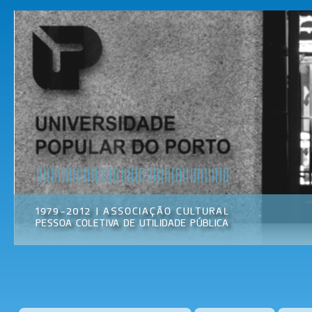
Pas
par
Universidade
Associação
con
Popular do
Cultural
prin
Porto