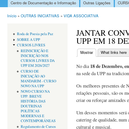
Centro de Documentação e Informação
Outras Ligações
CURSO
Menu principal
Início
»
OUTRAS INICIATIVAS
»
VIDA ASSOCIATIVA
Está aqui
JANTAR CONV
Roda de Poesia pela Paz
UPP EM 18 D
SOBRE A UPP
CURSOS LIVRES
REINSCRIÇÃO E
Mostrar
(separador ativo)
What links here
INSCRIÇÃO NOS
Separadores primári
CURSOS LIVRES DA
18 de Dezembro, ent
No dia
UPP EM 2026/2027
CURSO DE
na sede da UPP na tradiciona
INICIAÇÃO AO
MANDARIM - CURSO
Os melhores presentes de N
NOVO NA UPP
NOVO CURSO NA
relações pessoais, são os 
UPP: BREVE
criar ou reforçar amizades e
HISTÓRIA DAS
DOUTRINAS
POLÍTICAS
Um desses momentos será o 
MODERNAS E
catering de qualidade, num
CONTEMPORÂNEAS
cultural e musical.
Regulamento de Cursos