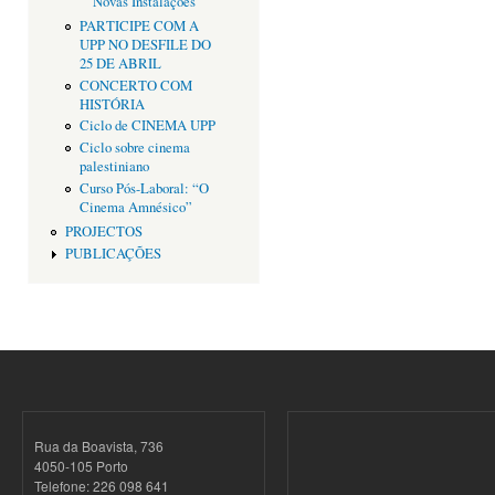
Novas Instalações
PARTICIPE COM A
UPP NO DESFILE DO
25 DE ABRIL
CONCERTO COM
HISTÓRIA
Ciclo de CINEMA UPP
Ciclo sobre cinema
palestiniano
Curso Pós-Laboral: “O
Cinema Amnésico”
PROJECTOS
PUBLICAÇÕES
Rua da Boavista, 736
4050-105 Porto
Telefone: 226 098 641