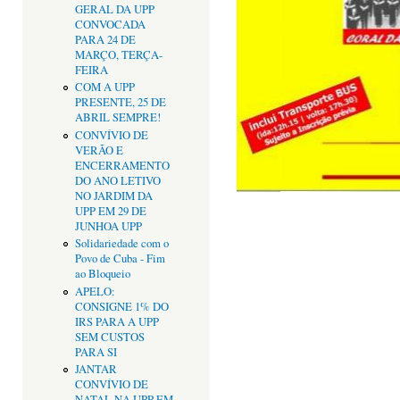
GERAL DA UPP
CONVOCADA
PARA 24 DE
MARÇO, TERÇA-
FEIRA
COM A UPP
PRESENTE, 25 DE
ABRIL SEMPRE!
CONVÍVIO DE
VERÃO E
ENCERRAMENTO
DO ANO LETIVO
NO JARDIM DA
UPP EM 29 DE
JUNHOA UPP
Solidariedade com o
Povo de Cuba - Fim
ao Bloqueio
APELO:
CONSIGNE 1% DO
IRS PARA A UPP
SEM CUSTOS
PARA SI
JANTAR
CONVÍVIO DE
NATAL NA UPP EM