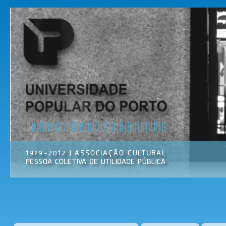
Pas
par
Universidade
Associação
con
Popular do
Cultural
prin
Porto