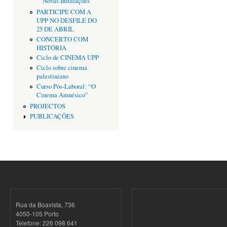
Novas Instalações
PARTICIPE COM A
UPP NO DESFILE DO
25 DE ABRIL
CONCERTO COM
HISTÓRIA
Ciclo de CINEMA UPP
Ciclo sobre cinema
palestiniano
Curso Pós-Laboral: “O
Cinema Amnésico”
PROJECTOS
PUBLICAÇÕES
Rua da Boavista, 736
4050-105 Porto
Telefone: 226 098 641