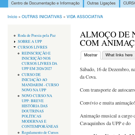
Centro de Documentação e Informação
Outras Ligações
CURSO
Menu principal
Início
»
OUTRAS INICIATIVAS
»
VIDA ASSOCIATIVA
Está aqui
ALMOÇO DE N
Roda de Poesia pela Paz
COM ANIMAÇÃ
SOBRE A UPP
CURSOS LIVRES
REINSCRIÇÃO E
Mostrar
(separador ativo)
What links here
INSCRIÇÃO NOS
Separadores primári
CURSOS LIVRES DA
Sábado, 16 de Dezembro, na
UPP EM 2026/2027
CURSO DE
da Cova.
INICIAÇÃO AO
MANDARIM - CURSO
Com transporte de autocarr
NOVO NA UPP
NOVO CURSO NA
UPP: BREVE
Convívio e muita animação
HISTÓRIA DAS
DOUTRINAS
Animação musical a cargo 
POLÍTICAS
MODERNAS E
Cavaquinhos da UPP e do
CONTEMPORÂNEAS
Regulamento de Cursos