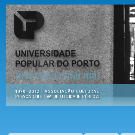
Pas
par
Universidade
Associação
con
Popular do
Cultural
prin
Porto