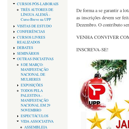
CURSOS PÓS-LABORAIS
De forma a se garantir a lot
TRÊS AUTORES DE
LÍNGUA ALEMÃ -
as inscrições devem ser fei
Curso Breve na UPP
Dezembro. O contributo ser
VISITAS DE ESTUDO
CONFERÊNCIAS
VENHA CONVIVER COM
CURSOS LIVRES
REALIZADOS
DEBATES
INSCREVA-SE!
SEMINÁRIOS
OUTRAS INICIATIVAS
8 DE MARÇO:
MANIFESTAÇÃO
NACIONAL DE
MULHERES
EXPOSIÇÕES
TODOS PELA
PALESTINA -
MANIFESTAÇÃO
NACIONAL EM 29
NOVEMBRO
ESPECTÁCULOS
VIDA ASSOCIATIVA
ASSEMBLEIA