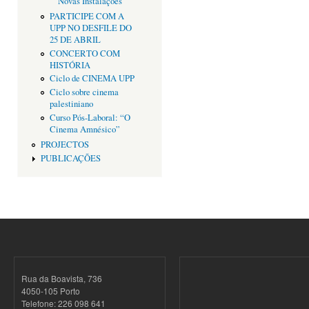
Novas Instalações
PARTICIPE COM A
UPP NO DESFILE DO
25 DE ABRIL
CONCERTO COM
HISTÓRIA
Ciclo de CINEMA UPP
Ciclo sobre cinema
palestiniano
Curso Pós-Laboral: “O
Cinema Amnésico”
PROJECTOS
PUBLICAÇÕES
Rua da Boavista, 736
4050-105 Porto
Telefone: 226 098 641