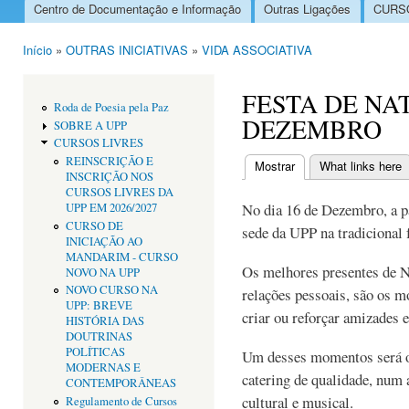
Centro de Documentação e Informação
Outras Ligações
CURSO
Menu principal
Início
»
OUTRAS INICIATIVAS
»
VIDA ASSOCIATIVA
Está aqui
FESTA DE NAT
Roda de Poesia pela Paz
DEZEMBRO
SOBRE A UPP
CURSOS LIVRES
REINSCRIÇÃO E
Mostrar
(separador ativo)
What links here
INSCRIÇÃO NOS
Separadores primári
CURSOS LIVRES DA
No dia 16 de Dezembro, a pa
UPP EM 2026/2027
CURSO DE
sede da UPP na tradicional f
INICIAÇÃO AO
MANDARIM - CURSO
Os melhores presentes de N
NOVO NA UPP
NOVO CURSO NA
relações pessoais, são os 
UPP: BREVE
criar ou reforçar amizades e
HISTÓRIA DAS
DOUTRINAS
POLÍTICAS
Um desses momentos será o 
MODERNAS E
catering de qualidade, num
CONTEMPORÂNEAS
cultural e musical.
Regulamento de Cursos