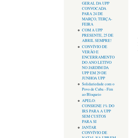
GERAL DA UPP
CONVOCADA
PARA 24 DE
MARÇO, TERÇA-
FEIRA
COM A UPP
PRESENTE, 25 DE
ABRIL SEMPRE!
CONVÍVIO DE
VERÃO E
ENCERRAMENTO
DO ANO LETIVO
NO JARDIM DA
UPP EM 29 DE
JUNHOA UPP
Solidariedade com o
Povo de Cuba - Fim
ao Bloqueio
APELO:
CONSIGNE 1% DO
IRS PARA A UPP
SEM CUSTOS
PARA SI
JANTAR
CONVÍVIO DE
NATAL NA UPP EM