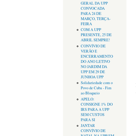
GERAL DA UPP
CONVOCADA
PARA 24 DE
MARÇO, TERÇA-
FEIRA
COM A UPP
PRESENTE, 25 DE
ABRIL SEMPRE!
CONVÍVIO DE
VERÃO E
ENCERRAMENTO
DO ANO LETIVO
NO JARDIM DA
UPP EM 29 DE
JUNHOA UPP
Solidariedade com o
Povo de Cuba - Fim
ao Bloqueio
APELO:
CONSIGNE 1% DO
IRS PARA A UPP
SEM CUSTOS
PARA SI
JANTAR
CONVÍVIO DE
NATAL NA UPP EM