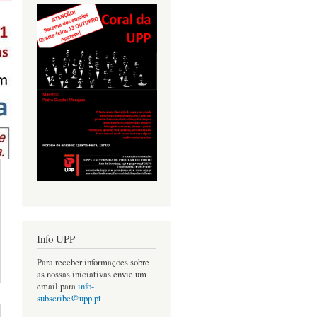
Info UPP
Para receber informações sobre
acerca de
as nossas iniciativas envie um
DEOCONFERÊNCIA
email para
info-
À CONVERSA COM
subscribe@upp.pt
MIGUEL MIRANDA"