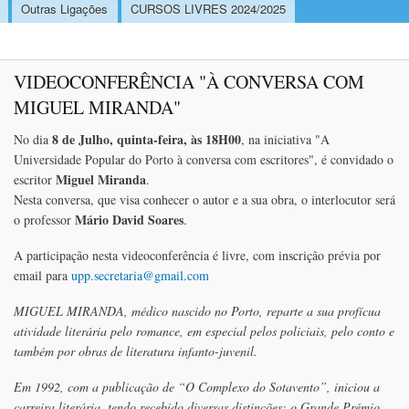
Outras Ligações
CURSOS LIVRES 2024/2025
VIDEOCONFERÊNCIA "À CONVERSA COM
MIGUEL MIRANDA"
8 de Julho, quinta-feira, às 18H00
No dia
, na iniciativa "A
Universidade Popular do Porto à conversa com escritores", é convidado o
Miguel Miranda
escritor
.
Nesta conversa, que visa conhecer o autor e a sua obra, o interlocutor será
Mário David Soares
o professor
.
A participação nesta videoconferência é livre, com inscrição prévia por
email para
upp.secretaria@gmail.com
MIGUEL MIRANDA, médico nascido no Porto, reparte a sua profícua
atividade literária pelo romance, em especial pelos policiais, pelo conto e
também por obras de literatura infanto-juvenil.
Em 1992, com a publicação de “O Complexo do Sotavento”, iniciou a
carreira literária, tendo recebido diversas distinções: o Grande Prémio