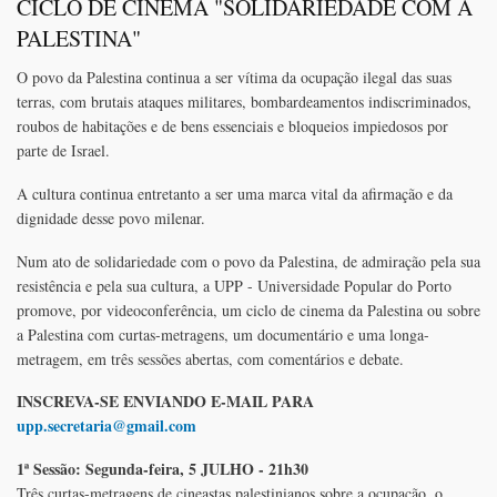
CICLO DE CINEMA "SOLIDARIEDADE COM A
PALESTINA"
O povo da Palestina continua a ser vítima da ocupação ilegal das suas
terras, com brutais ataques militares, bombardeamentos indiscriminados,
roubos de habitações e de bens essenciais e bloqueios impiedosos por
parte de Israel.
A cultura continua entretanto a ser uma marca vital da afirmação e da
dignidade desse povo milenar.
Num ato de solidariedade com o povo da Palestina, de admiração pela sua
resistência e pela sua cultura, a UPP - Universidade Popular do Porto
promove, por videoconferência, um ciclo de cinema da Palestina ou sobre
a Palestina com curtas-metragens, um documentário e uma longa-
metragem, em três sessões abertas, com comentários e debate.
INSCREVA-SE ENVIANDO E-MAIL PARA
upp.secretaria@gmail.com
1ª Sessão: Segunda-feira, 5 JULHO - 21h30
Três curtas-metragens de cineastas palestinianos sobre a ocupação, o