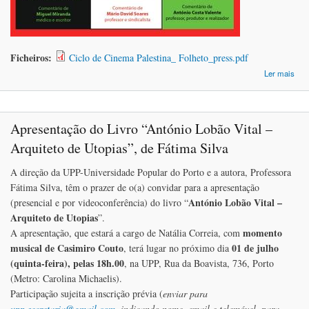
Ficheiros:
Ciclo de Cinema Palestina_ Folheto_press.pdf
a
Ler mais
"S
Apresentação do Livro “António Lobão Vital –
Arquiteto de Utopias”, de Fátima Silva
A direção da UPP-Universidade Popular do Porto e a autora, Professora
Fátima Silva, têm o prazer de o(a) convidar para a apresentação
António Lobão Vital –
(presencial e por videoconferência) do livro “
Arquiteto de Utopias
”.
momento
A apresentação, que estará a cargo de Natália Correia, com
musical de Casimiro Couto
01 de julho
, terá lugar no próximo dia
(quinta-feira), pelas 18h.00
, na UPP, Rua da Boavista, 736, Porto
(Metro: Carolina Michaelis).
Participação sujeita a inscrição prévia (
enviar para
upp.secretaria@gmail.com
, indicando nome, email e telemóvel, para