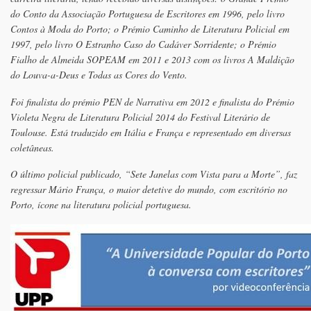
do Conto da Associação Portuguesa de Escritores em 1996, pelo livro
Contos à Moda do Porto; o Prémio Caminho de Literatura Policial em
1997, pelo livro O Estranho Caso do Cadáver Sorridente; o Prémio
Fialho de Almeida SOPEAM em 2011 e 2013 com os livros A Maldição
do Louva-a-Deus e Todas as Cores do Vento.
Foi finalista do prémio PEN de Narrativa em 2012 e finalista do Prémio
Violeta Negra de Literatura Policial 2014 do Festival Literário de
Toulouse. Está traduzido em Itália e França e representado em diversas
coletâneas.
O último policial publicado, “Sete Janelas com Vista para a Morte”, faz
regressar Mário França, o maior detetive do mundo, com escritório no
Porto, ícone na literatura policial portuguesa.