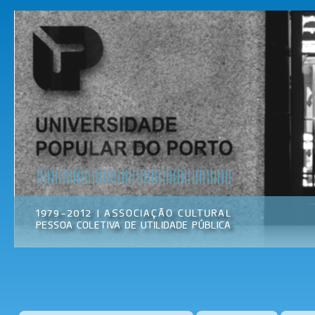
Pas
par
Universidade
Associação
con
Popular do
Cultural
prin
Porto