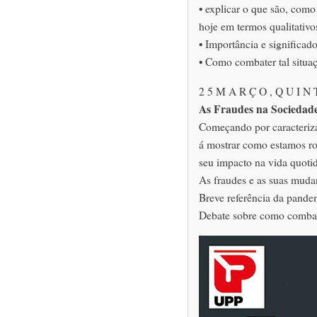
• explicar o que são, como 
hoje em termos qualitativos
• Importância e significad
• Como combater tal situaç
2 5 M A R Ç O , Q U I N T
As Fraudes na Socieda
Começando por caracteriza
á mostrar como estamos ro
seu impacto na vida quotid
As fraudes e as suas mudan
Breve referência da pandem
Debate sobre como combat