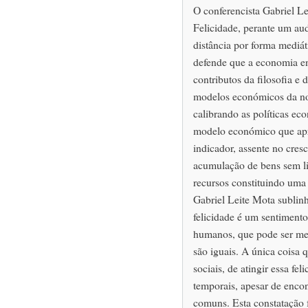
O conferencista Gabriel 
Felicidade, perante um aud
distância por forma mediáti
defende que a economia en
contributos da filosofia e
modelos económicos da no
calibrando as políticas ec
modelo económico que apr
indicador, assente no cres
acumulação de bens sem li
recursos constituindo uma
Gabriel Leite Mota sublinh
felicidade é um sentimento
humanos, que pode ser me
são iguais. A única coisa q
sociais, de atingir essa fe
temporais, apesar de enco
comuns. Esta constatação fa