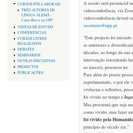
A sessão será presencial m
CURSOS PÓS-LABORAIS
videoconferência, via Zoo
TRÊS AUTORES DE
LÍNGUA ALEMÃ -
videoconferência deverá ser
Curso Breve na UPP
secretaria@upp.pt
VISITAS DE ESTUDO
CONFERÊNCIAS
"Este projecto foi iniciado
CURSOS LIVRES
REALIZADOS
as anteriores e diversifica
DEBATES
décadas, ao longo da sua 
SEMINÁRIOS
intervenção (excedendo lar
OUTRAS INICIATIVAS
ao nascer), procurou ter.
PROJECTOS
PUBLICAÇÕES
Para além do prazer pessoa
experimentado, o por ele vi
vivências e reflexões, pro
foi vivido no tempo e
luga
Mas procurará que seja mai
como vivido, mas fazer uma
foi vivido pela Humanid
princípio do século xix."