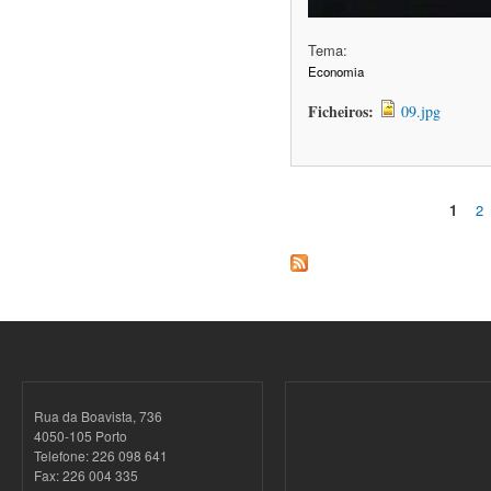
Tema:
Economia
Ficheiros:
09.jpg
1
2
Páginas
Rua da Boavista, 736
4050-105 Porto
Telefone: 226 098 641
Fax: 226 004 335