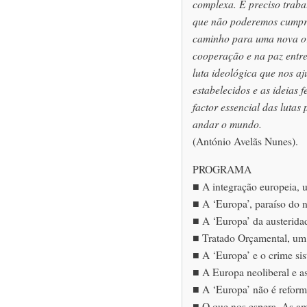
complexa. É preciso trab
que não poderemos cumpri
caminho para uma nova or
cooperação e na paz entre 
luta ideológica que nos aj
estabelecidos e as ideias 
factor essencial das lutas 
andar o mundo.
(António Avelãs Nunes).
PROGRAMA
■ A integração europeia, u
■ A ‘Europa’, paraíso do n
■ A ‘Europa’ da austerida
■ Tratado Orçamental, um
■ A ‘Europa’ e o crime si
■ A Europa neoliberal e as
■ A ‘Europa’ não é reform
■ O que nos espera. As a