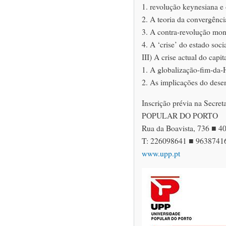
1. revolução keynesiana e 
2. A teoria da convergênci
3. A contra-revolução mone
4. A ‘crise’ do estado socia
III) A crise actual do capi
1. A globalização-fim-da-H
2. As implicações do des
Inscrição prévia na Sec
POPULAR DO PORTO
Rua da Boavista, 736 ■ 
T: 226098641 ■ 9638741
www.upp.pt