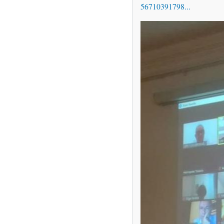
56710391798...