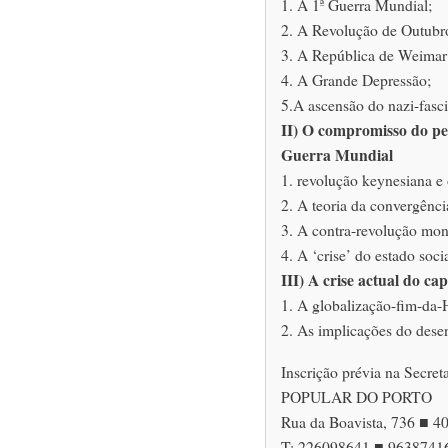
1. A 1ª Guerra Mundial;
2. A Revolução de Outubr
3. A República de Weimar
4. A Grande Depressão;
5.A ascensão do nazi-fasc
II) O compromisso do pe
Guerra Mundial
1. revolução keynesiana e 
2. A teoria da convergênci
3. A contra-revolução mone
4. A ‘crise’ do estado socia
III) A crise actual do ca
1. A globalização-fim-da-H
2. As implicações do des
Inscrição prévia na Sec
POPULAR DO PORTO
Rua da Boavista, 736 ■ 
T: 226098641 ■ 9638741