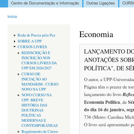
Centro de Documentação e Informação
Outras Ligações
CURSO
Menu principal
Início
Está aqui
Economia
Roda de Poesia pela Paz
SOBRE A UPP
CURSOS LIVRES
LANÇAMENTO DO 
REINSCRIÇÃO E
INSCRIÇÃO NOS
ANOTAÇÕES SOBR
CURSOS LIVRES DA
POLÍTICA", DE SÉ
UPP EM 2026/2027
CURSO DE
O autor, a UPP-Universida
INICIAÇÃO AO
MANDARIM - CURSO
Página têm o prazer de tor
NOVO NA UPP
lançamento do livro
Refle
NOVO CURSO NA
UPP: BREVE
Economia Política
Sé
, de
HISTÓRIA DAS
do dia 16 de janeiro, se
DOUTRINAS
POLÍTICAS
736 (Metro: Carolina Mich
MODERNAS E
O livro será apresentado 
CONTEMPORÂNEAS
Regulamento de Cursos