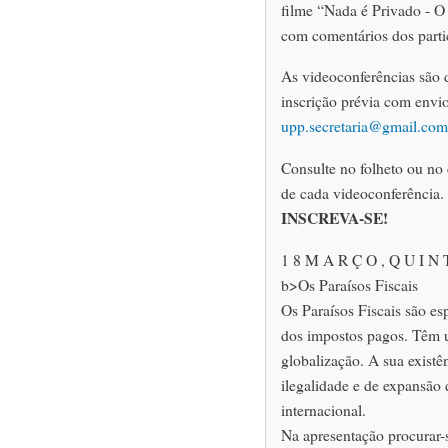
filme “Nada é Privado - O
com comentários dos parti
As videoconferências são d
inscrição prévia com envi
upp.secretaria@gmail.com
Consulte no folheto ou no
de cada videoconferência.
INSCREVA-SE!
1 8 M A R Ç O , Q U I N T
b>Os Paraísos Fiscais
Os Paraísos Fiscais são es
dos impostos pagos. Têm u
globalização. A sua existê
ilegalidade e de expansão
internacional.
Na apresentação procurar-