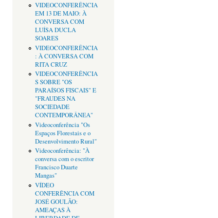
VIDEOCONFERÊNCIA
EM 13 DE MAIO: À
CONVERSA COM
LUÍSA DUCLA
SOARES
VIDEOCONFERÊNCIA
: À CONVERSA COM
RITA CRUZ
VIDEOCONFERÊNCIA
S SOBRE "OS
PARAÍSOS FISCAIS" E
"FRAUDES NA
SOCIEDADE
CONTEMPORÂNEA"
Videoconferência "Os
Espaços Florestais e o
Desenvolvimento Rural"
Videoconferência: "À
conversa com o escritor
Francisco Duarte
Mangas"
VÍDEO
CONFERÊNCIA COM
JOSÉ GOULÃO:
AMEAÇAS À