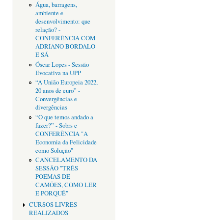
Água, barragens,
ambiente e
desenvolvimento: que
relação? -
CONFERÊNCIA COM
ADRIANO BORDALO
E SÁ
Óscar Lopes - Sessão
Evocativa na UPP
“A União Europeia 2022,
20 anos de euro” -
Convergências e
divergências
“O que temos andado a
fazer?” - Sobrs e
CONFERÊNCIA "A
Economia da Felicidade
como Solução"
CANCELAMENTO DA
SESSÂO "TRÊS
POEMAS DE
CAMÕES, COMO LER
E PORQUÊ"
CURSOS LIVRES
REALIZADOS