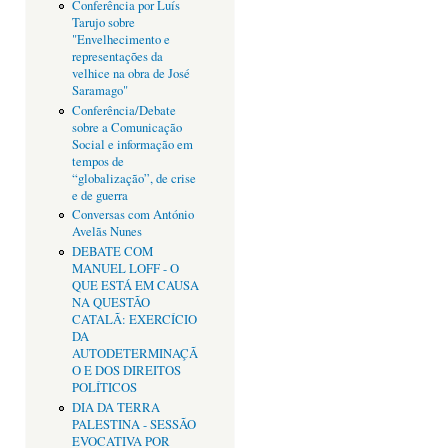
Conferência por Luís
Tarujo sobre
"Envelhecimento e
representações da
velhice na obra de José
Saramago"
Conferência/Debate
sobre a Comunicação
Social e informação em
tempos de
“globalização”, de crise
e de guerra
Conversas com António
Avelãs Nunes
DEBATE COM
MANUEL LOFF - O
QUE ESTÁ EM CAUSA
NA QUESTÃO
CATALÃ: EXERCÍCIO
DA
AUTODETERMINAÇÃ
O E DOS DIREITOS
POLÍTICOS
DIA DA TERRA
PALESTINA - SESSÃO
EVOCATIVA POR