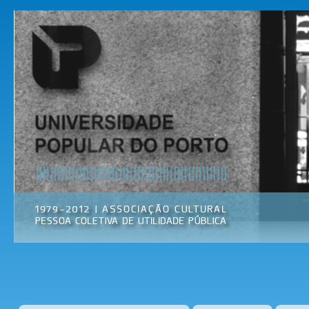
Pas
par
Universidade
Associação
con
Popular do
Cultural
prin
Porto