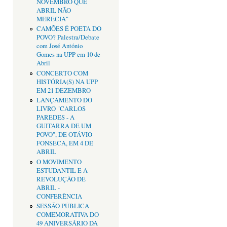
NOVEMBRO QUE
ABRIL NÃO
MERECIA"
CAMÕES É POETA DO
POVO? Palestra/Debate
com José António
Gomes na UPP em 10 de
Abril
CONCERTO COM
HISTÓRIA(S) NA UPP
EM 21 DEZEMBRO
LANÇAMENTO DO
LIVRO "CARLOS
PAREDES - A
GUITARRA DE UM
POVO", DE OTÁVIO
FONSECA, EM 4 DE
ABRIL
O MOVIMENTO
ESTUDANTIL E A
REVOLUÇÃO DE
ABRIL -
CONFERÊNCIA
SESSÃO PÚBLICA
COMEMORATIVA DO
49 ANIVERSÁRIO DA