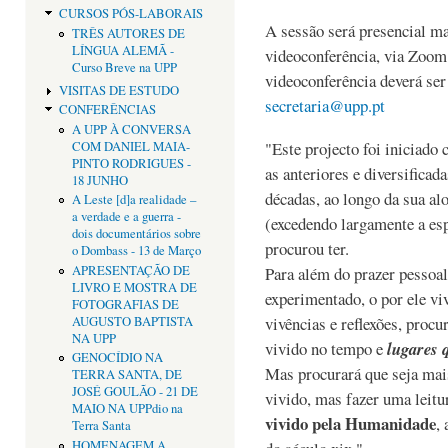
CURSOS PÓS-LABORAIS
A sessão será presencial m
TRÊS AUTORES DE
LÍNGUA ALEMÃ -
videoconferência, via Zoom.
Curso Breve na UPP
videoconferência deverá ser 
VISITAS DE ESTUDO
secretaria@upp.pt
CONFERÊNCIAS
A UPP À CONVERSA
"Este projecto foi iniciado 
COM DANIEL MAIA-
PINTO RODRIGUES -
as anteriores e diversificad
18 JUNHO
décadas, ao longo da sua al
A Leste [d]a realidade –
a verdade e a guerra -
(excedendo largamente a esp
dois documentários sobre
procurou ter.
o Dombass - 13 de Março
APRESENTAÇÃO DE
Para além do prazer pessoal
LIVRO E MOSTRA DE
experimentado, o por ele viv
FOTOGRAFIAS DE
vivências e reflexões, procu
AUGUSTO BAPTISTA
NA UPP
vivido no tempo e
lugares 
GENOCÍDIO NA
Mas procurará que seja mai
TERRA SANTA, DE
JOSÉ GOULÃO - 21 DE
vivido, mas fazer uma leitu
MAIO NA UPPdio na
vivido pela Humanidade
,
Terra Santa
HOMENAGEM A