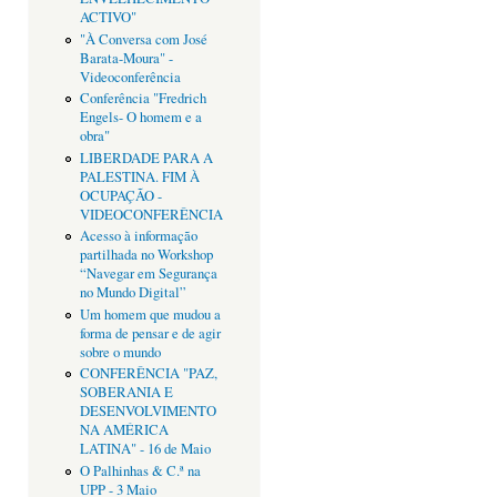
ACTIVO"
"À Conversa com José
Barata-Moura" -
Videoconferência
Conferência "Fredrich
Engels- O homem e a
obra"
LIBERDADE PARA A
PALESTINA. FIM À
OCUPAÇÃO -
VIDEOCONFERÊNCIA
Acesso à informação
partilhada no Workshop
“Navegar em Segurança
no Mundo Digital”
Um homem que mudou a
forma de pensar e de agir
sobre o mundo
CONFERÊNCIA "PAZ,
SOBERANIA E
DESENVOLVIMENTO
NA AMÉRICA
LATINA" - 16 de Maio
O Palhinhas & C.ª na
UPP - 3 Maio