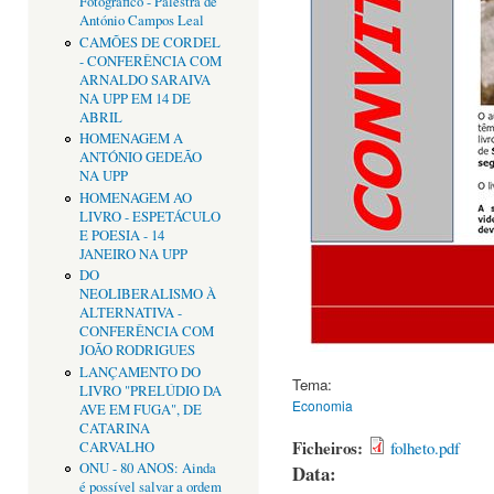
Fotográfico - Palestra de
António Campos Leal
CAMÕES DE CORDEL
- CONFERÊNCIA COM
ARNALDO SARAIVA
NA UPP EM 14 DE
ABRIL
HOMENAGEM A
ANTÓNIO GEDEÃO
NA UPP
HOMENAGEM AO
LIVRO - ESPETÁCULO
E POESIA - 14
JANEIRO NA UPP
DO
NEOLIBERALISMO À
ALTERNATIVA -
CONFERÊNCIA COM
JOÃO RODRIGUES
LANÇAMENTO DO
Tema:
LIVRO "PRELÚDIO DA
Economia
AVE EM FUGA", DE
CATARINA
Ficheiros:
folheto.pdf
CARVALHO
ONU - 80 ANOS: Ainda
Data:
é possível salvar a ordem