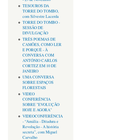
TESOUROS DA
TORRE DO TOMBO,
com Silvestre Lacerda
TORRE DO TOMBO -
SESSÃO DE
DIVULGAÇÃO
TRÊS POEMAS DE
CAMÕES, COMO LER
E PORQUÊ - À
CONVERSA COM
ANTÓNIO CARLOS
CORTEZ EM 10 DE
JANEIRO
UMA CONVERSA
SOBRE ESPAÇOS
FLORESTAIS
VIDEO
CONFERÊNCIA
SOBRE "EVOLUÇÃO
HOJE E AGORA"
VIDEOCONFERÊNCIA
- “Amália - Ditadura e
Revolução - A história
secreta”, com Miguel
Carvalho