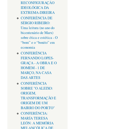
RECONFIGURAÇÂO
IDEOLÓGICA DA
EXTREMA-DIREIRA
CONFERÊNCIA DE
SÉRGIO RIBEIRO:
Uma leitura (no ano do
bicentenário de Marx)
sobre ética e estética - O
“bom” e o “bonito” em
economia
CONFERÊNCIA
FERNANDO LOPES-
GRAÇA - A OBRA E O
HOMEM - 1 DE
MARÇO, NA CASA
DAS ARTES
CONFERÊNCIA
SOBRE "O ALEIXO:
ORIGEM,
TRANSFORMAÇÃO E
ORIGEM DE UM
BAIRRO DO PORTO"
CONFERÊNCIA:
MARÍA TERESA
LEÓN: A MEMÓRIA
MELANCÓLICA DE