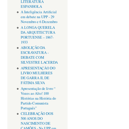
LITERATURA
ESPANHOLA
A Inteligência Artificial
em debate na UPP - 29
Novembro e 6 Dezembro
A LONGA QUERELA
DA ARQUITECTURA
PORTUENSE – 1867-
1933
ABOLIÇÃO DA
ESCRAVATURA -
DEBATE COM
SILVESTRE LACERDA
APRESENTAÇÂO DO
LIVRO MULHERES
DE GARRA II, DE
FÁTIMA SILVA
Apresentação de livro “
Vozes ao Alto! 100
Histórias na História do
Partido Comunista
Português”
CELEBRAÇÃO DOS
500 ANOS DO
NASCIMENTO DE
CAMÕES - Na UPP em