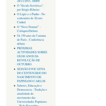
28/11/2015, 18H00
O "Século Soviético":
por Sérgio Ribeiro
O Lápis e o Punho - No
centenário de Álvaro
Cunhal
O “Novo Normal” -
Colóquio/Debate
Os 150 anos da Comuna
de Paris - Conferência
debate
PRÓXIMAS
ACTIVIDADES SOBRE
OS100 ANOS DA
REVOLUÇÃO DE
OUTUBRO
SESSÃO EVOCATIVA
DO CENTENÁRIO DO
NASCIMENTO DE
PAPINIANO CARLOS
Saberes, Educação e
Democracia - Tradição e
atualidade do
movimento das
Universidades Populares
- 29 de Novembro