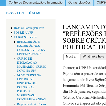
Centro de Documentação e Informação
Outras Ligações
CURSO
Menu principal
Início
»
CONFERÊNCIAS
Está aqui
LANÇAMENTO
Roda de Poesia pela Paz
"REFLEXÕES 
SOBRE A UPP
CURSOS LIVRES
SOBRE CRÍTI
REINSCRIÇÃO E
POLÍTICA", D
INSCRIÇÃO NOS
CURSOS LIVRES DA
UPP EM 2026/2027
Mostrar
(separador ativo)
What links here
CURSO DE
Separadores primári
INICIAÇÃO AO
MANDARIM - CURSO
O autor, a UPP-Universidade
NOVO NA UPP
Página têm o prazer de torna
NOVO CURSO NA
lançamento do livro
Reflex
UPP: BREVE
HISTÓRIA DAS
Economia Política
Sérg
, de
DOUTRINAS
dia 16 de janeiro, segunda
POLÍTICAS
MODERNAS E
(Metro: Carolina Michaelis
CONTEMPORÂNEAS
O livro será apresentado p
Regulamento de Cursos