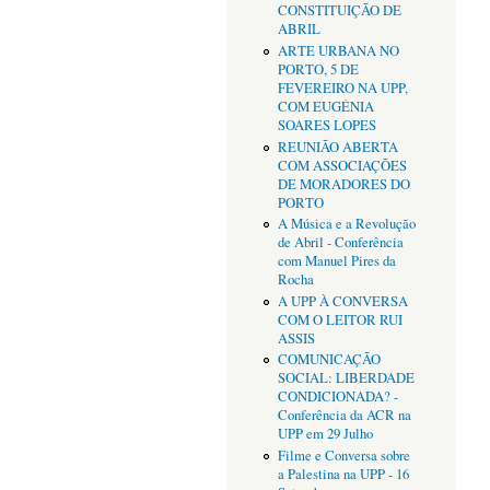
CONSTITUIÇÃO DE
ABRIL
ARTE URBANA NO
PORTO, 5 DE
FEVEREIRO NA UPP,
COM EUGÉNIA
SOARES LOPES
REUNIÃO ABERTA
COM ASSOCIAÇÕES
DE MORADORES DO
PORTO
A Música e a Revolução
de Abril - Conferência
com Manuel Pires da
Rocha
A UPP À CONVERSA
COM O LEITOR RUI
ASSIS
COMUNICAÇÃO
SOCIAL: LIBERDADE
CONDICIONADA? -
Conferência da ACR na
UPP em 29 Julho
Filme e Conversa sobre
a Palestina na UPP - 16