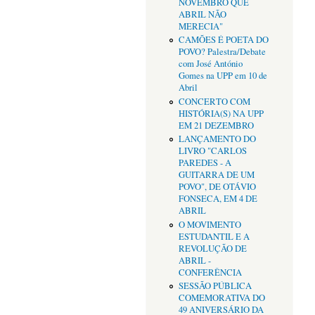
NOVEMBRO QUE
ABRIL NÃO
MERECIA"
CAMÕES É POETA DO
POVO? Palestra/Debate
com José António
Gomes na UPP em 10 de
Abril
CONCERTO COM
HISTÓRIA(S) NA UPP
EM 21 DEZEMBRO
LANÇAMENTO DO
LIVRO "CARLOS
PAREDES - A
GUITARRA DE UM
POVO", DE OTÁVIO
FONSECA, EM 4 DE
ABRIL
O MOVIMENTO
ESTUDANTIL E A
REVOLUÇÃO DE
ABRIL -
CONFERÊNCIA
SESSÃO PÚBLICA
COMEMORATIVA DO
49 ANIVERSÁRIO DA