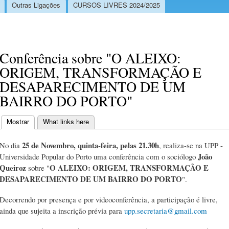
Outras Ligações
CURSOS LIVRES 2024/2025
Conferência sobre "O ALEIXO:
ORIGEM, TRANSFORMAÇÃO E
DESAPARECIMENTO DE UM
BAIRRO DO PORTO"
Mostrar
(separador ativo)
What links here
Separadores primários
25 de Novembro, quinta-feira, pelas 21.30h
No dia
, realiza-se na UPP -
João
Universidade Popular do Porto uma conferência com o sociólogo
Queiroz
O ALEIXO: ORIGEM, TRANSFORMAÇÃO E
sobre "
DESAPARECIMENTO DE UM BAIRRO DO PORTO
".
Decorrendo por presença e por videoconferência, a participação é livre,
ainda que sujeita a inscrição prévia para
upp.secretaria@gmail.com