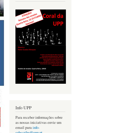
Info UPP
Para receber informações sobre
as nossas iniciativas envie um
email para
info-
subscribe@upp.pt