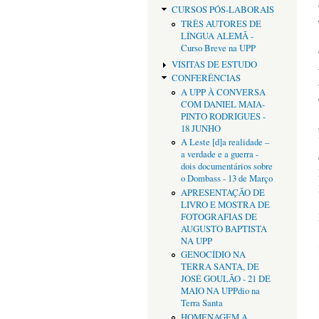
CURSOS PÓS-LABORAIS
TRÊS AUTORES DE
LÍNGUA ALEMÃ -
Curso Breve na UPP
VISITAS DE ESTUDO
CONFERÊNCIAS
A UPP À CONVERSA
COM DANIEL MAIA-
PINTO RODRIGUES -
18 JUNHO
A Leste [d]a realidade –
a verdade e a guerra -
dois documentários sobre
o Dombass - 13 de Março
APRESENTAÇÃO DE
LIVRO E MOSTRA DE
FOTOGRAFIAS DE
AUGUSTO BAPTISTA
NA UPP
GENOCÍDIO NA
TERRA SANTA, DE
JOSÉ GOULÃO - 21 DE
MAIO NA UPPdio na
Terra Santa
HOMENAGEM A