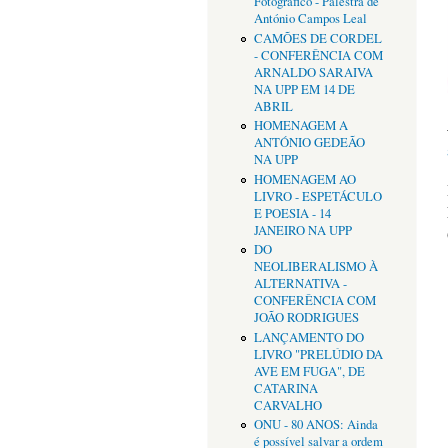
Fotográfico - Palestra de
António Campos Leal
CAMÕES DE CORDEL
- CONFERÊNCIA COM
ARNALDO SARAIVA
NA UPP EM 14 DE
ABRIL
HOMENAGEM A
ANTÓNIO GEDEÃO
NA UPP
HOMENAGEM AO
LIVRO - ESPETÁCULO
E POESIA - 14
JANEIRO NA UPP
DO
NEOLIBERALISMO À
ALTERNATIVA -
CONFERÊNCIA COM
JOÃO RODRIGUES
LANÇAMENTO DO
LIVRO "PRELÚDIO DA
AVE EM FUGA", DE
CATARINA
CARVALHO
ONU - 80 ANOS: Ainda
é possível salvar a ordem