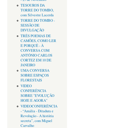
TESOUROS DA
TORRE DO TOMBO,
com Silvestre Lacerda
TORRE DO TOMBO -
SESSÃO DE
DIVULGAÇÃO
TRÊS POEMAS DE
CAMÕES, COMO LER
E PORQUÊ - À
CONVERSA COM
ANTÓNIO CARLOS
CORTEZ EM 10 DE
JANEIRO
UMA CONVERSA
SOBRE ESPAÇOS
FLORESTAIS
VIDEO
CONFERÊNCIA
SOBRE "EVOLUÇÃO
HOJE E AGORA"
VIDEOCONFERÊNCIA
- “Amália - Ditadura e
Revolução - A história
secreta”, com Miguel
Carvalho