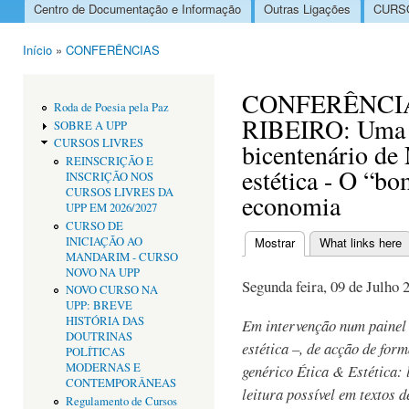
Centro de Documentação e Informação
Outras Ligações
CURSO
Menu principal
Início
»
CONFERÊNCIAS
Está aqui
CONFERÊNCIA
Roda de Poesia pela Paz
RIBEIRO: Uma l
SOBRE A UPP
CURSOS LIVRES
bicentenário de 
REINSCRIÇÃO E
estética - O “b
INSCRIÇÃO NOS
CURSOS LIVRES DA
economia
UPP EM 2026/2027
CURSO DE
INICIAÇÃO AO
Mostrar
(separador ativo)
What links here
Separadores primári
MANDARIM - CURSO
NOVO NA UPP
Segunda feira, 09 de Julho 
NOVO CURSO NA
UPP: BREVE
HISTÓRIA DAS
Em intervenção num painel 
DOUTRINAS
estética –, de acção de for
POLÍTICAS
MODERNAS E
genérico Ética & Estética: 
CONTEMPORÂNEAS
leitura possível em textos
Regulamento de Cursos