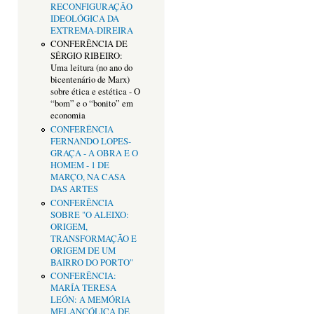
RECONFIGURAÇÂO
IDEOLÓGICA DA
EXTREMA-DIREIRA
CONFERÊNCIA DE
SÉRGIO RIBEIRO:
Uma leitura (no ano do
bicentenário de Marx)
sobre ética e estética - O
“bom” e o “bonito” em
economia
CONFERÊNCIA
FERNANDO LOPES-
GRAÇA - A OBRA E O
HOMEM - 1 DE
MARÇO, NA CASA
DAS ARTES
CONFERÊNCIA
SOBRE "O ALEIXO:
ORIGEM,
TRANSFORMAÇÃO E
ORIGEM DE UM
BAIRRO DO PORTO"
CONFERÊNCIA:
MARÍA TERESA
LEÓN: A MEMÓRIA
MELANCÓLICA DE