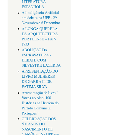
LITERATURA
ESPANHOLA
A Inteligência Artificial
em debate na UPP - 29
Novembro e 6 Dezembro
A LONGA QUERELA
DA ARQUITECTURA
PORTUENSE – 1867-
1933
ABOLIÇÃO DA
ESCRAVATURA -
DEBATE COM
SILVESTRE LACERDA
APRESENTAÇÂO DO
LIVRO MULHERES
DE GARRA II, DE
FÁTIMA SILVA
Apresentação de livro “
Vozes ao Alto! 100
Histórias na História do
Partido Comunista
Português”
CELEBRAÇÃO DOS
500 ANOS DO
NASCIMENTO DE
CAMÕES - Na UPP em