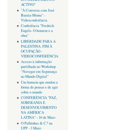
ACTIVO"
"À Conversa com José
Barata-Moura" -
Videoconferência
Conferência "Fredrich
Engels- O homem e a
obra"
LIBERDADE PARA A
PALESTINA. FIM À
OCUPAÇÃO -
VIDEOCONFERÊNCIA
Acesso à informação
partilhada no Workshop
“Navegar em Segurança
no Mundo Digital”
Um homem que mudou a
forma de pensar e de agir
sobre o mundo
CONFERÊNCIA "PAZ,
SOBERANIA E
DESENVOLVIMENTO
NA AMÉRICA
LATINA" - 16 de Maio
O Palhinhas & C.ª na
UPP - 3 Maio