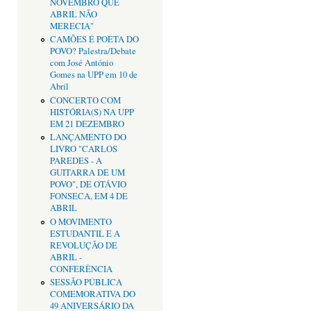
NOVEMBRO QUE
ABRIL NÃO
MERECIA"
CAMÕES É POETA DO
POVO? Palestra/Debate
com José António
Gomes na UPP em 10 de
Abril
CONCERTO COM
HISTÓRIA(S) NA UPP
EM 21 DEZEMBRO
LANÇAMENTO DO
LIVRO "CARLOS
PAREDES - A
GUITARRA DE UM
POVO", DE OTÁVIO
FONSECA, EM 4 DE
ABRIL
O MOVIMENTO
ESTUDANTIL E A
REVOLUÇÃO DE
ABRIL -
CONFERÊNCIA
SESSÃO PÚBLICA
COMEMORATIVA DO
49 ANIVERSÁRIO DA