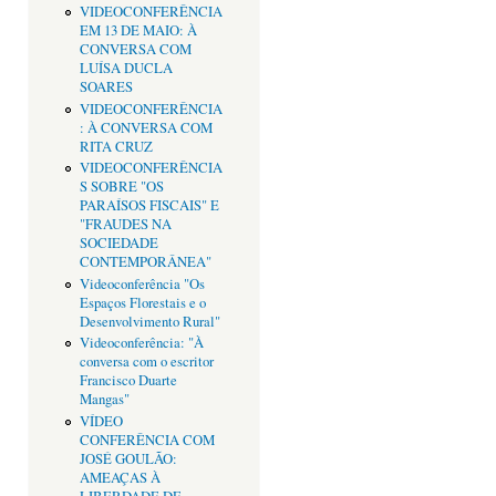
VIDEOCONFERÊNCIA
EM 13 DE MAIO: À
CONVERSA COM
LUÍSA DUCLA
SOARES
VIDEOCONFERÊNCIA
: À CONVERSA COM
RITA CRUZ
VIDEOCONFERÊNCIA
S SOBRE "OS
PARAÍSOS FISCAIS" E
"FRAUDES NA
SOCIEDADE
CONTEMPORÂNEA"
Videoconferência "Os
Espaços Florestais e o
Desenvolvimento Rural"
Videoconferência: "À
conversa com o escritor
Francisco Duarte
Mangas"
VÍDEO
CONFERÊNCIA COM
JOSÉ GOULÃO:
AMEAÇAS À