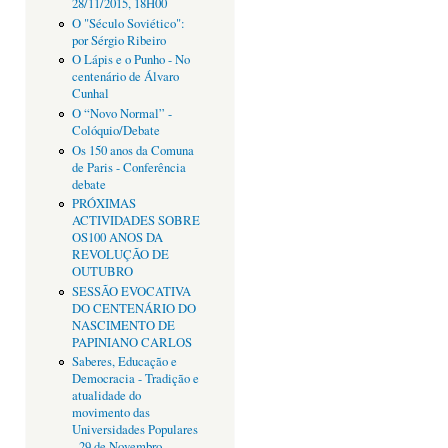
28/11/2015, 18H00
O "Século Soviético":
por Sérgio Ribeiro
O Lápis e o Punho - No
centenário de Álvaro
Cunhal
O “Novo Normal” -
Colóquio/Debate
Os 150 anos da Comuna
de Paris - Conferência
debate
PRÓXIMAS
ACTIVIDADES SOBRE
OS100 ANOS DA
REVOLUÇÃO DE
OUTUBRO
SESSÃO EVOCATIVA
DO CENTENÁRIO DO
NASCIMENTO DE
PAPINIANO CARLOS
Saberes, Educação e
Democracia - Tradição e
atualidade do
movimento das
Universidades Populares
- 29 de Novembro