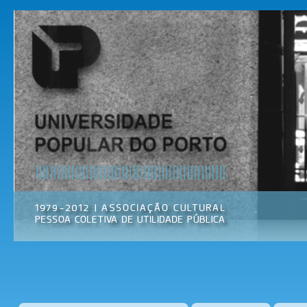
Pas
par
Universidade
Associação
con
Popular do
Cultural
prin
Porto