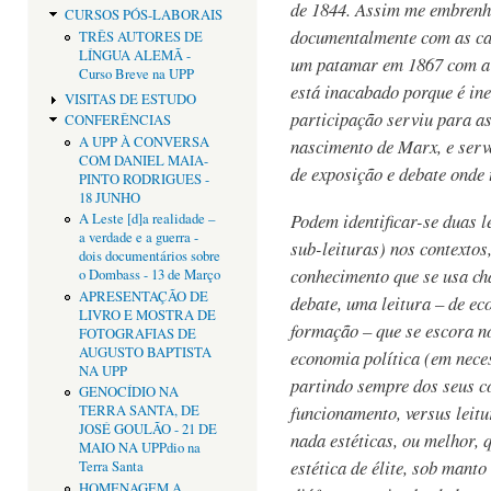
de 1844. Assim me embrenhe
CURSOS PÓS-LABORAIS
documentalmente com as car
TRÊS AUTORES DE
LÍNGUA ALEMÃ -
um patamar em 1867 com a p
Curso Breve na UPP
está inacabado porque é in
VISITAS DE ESTUDO
participação serviu para a
CONFERÊNCIAS
A UPP À CONVERSA
nascimento de Marx, e serv
COM DANIEL MAIA-
de exposição e debate onde 
PINTO RODRIGUES -
18 JUNHO
Podem identificar-se duas le
A Leste [d]a realidade –
a verdade e a guerra -
sub-leituras) nos contextos
dois documentários sobre
conhecimento que se usa c
o Dombass - 13 de Março
APRESENTAÇÃO DE
debate, uma leitura – de ec
LIVRO E MOSTRA DE
formação – que se escora n
FOTOGRAFIAS DE
AUGUSTO BAPTISTA
economia política (em nece
NA UPP
partindo sempre dos seus co
GENOCÍDIO NA
funcionamento, versus leit
TERRA SANTA, DE
JOSÉ GOULÃO - 21 DE
nada estéticas, ou melhor,
MAIO NA UPPdio na
estética de élite, sob mant
Terra Santa
HOMENAGEM A