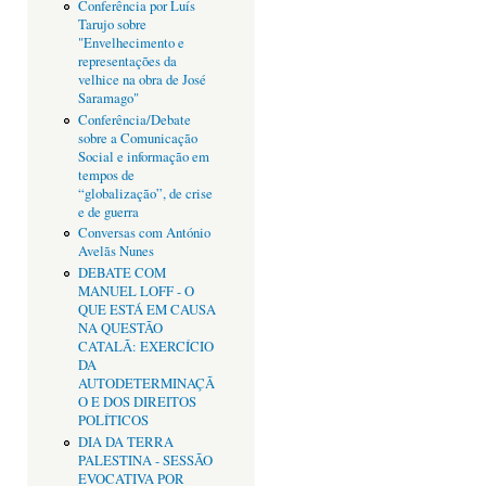
Conferência por Luís
Tarujo sobre
"Envelhecimento e
representações da
velhice na obra de José
Saramago"
Conferência/Debate
sobre a Comunicação
Social e informação em
tempos de
“globalização”, de crise
e de guerra
Conversas com António
Avelãs Nunes
DEBATE COM
MANUEL LOFF - O
QUE ESTÁ EM CAUSA
NA QUESTÃO
CATALÃ: EXERCÍCIO
DA
AUTODETERMINAÇÃ
O E DOS DIREITOS
POLÍTICOS
DIA DA TERRA
PALESTINA - SESSÃO
EVOCATIVA POR