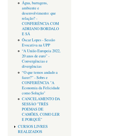
Água, barragens,
ambiente e
desenvolvimento: que
relação? -
CONFERÊNCIA COM
ADRIANO BORDALO
E SÁ
Óscar Lopes - Sessão
Evocativa na UPP
“A União Europeia 2022,
20 anos de euro” -
Convergências e
divergências
“O que temos andado a
fazer?” - Sobrs e
CONFERÊNCIA "A
Economia da Felicidade
como Solução"
CANCELAMENTO DA
SESSÂO "TRÊS
POEMAS DE
CAMÕES, COMO LER
E PORQUÊ"
CURSOS LIVRES
REALIZADOS