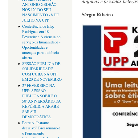
diáfanas e privadas belezas
ANTÓNIO GEDEÃO
NOS 120 DO SEU
Sérgio Ribeiro
NASCIMENTO - 8 DE
JULHO NA UPP
Conferência de Eloy
Rodrigues em 18
Fevereiro : A ciência ao
serviço da humanidade -
Oportunidades e
ameaças para a ciência
aberta
SESSÃO PÚBLICA DE
SOLIDARIEDADE
COM CUBA NA UPP
EM 20 DE NOVEMBRO
27 FEVEREIRO NA
UPP: SESSÃO
PÚBLICA SOBRE O
50º ANIVERSÁRIO DA
REPÚBLICA ÁRABE
SARAUI
DEMOCRÁTICA.
Entre o “Instante
decisivo” Bressoniano e
o Pensamento