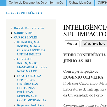
Centro de Documentação e Informação
Outras Ligações
CURSO
Menu principal
Início
»
CONFERÊNCIAS
Está aqui
INTELIGÊNCIA
Roda de Poesia pela Paz
SEU IMPACTO
SOBRE A UPP
CURSOS LIVRES
REINSCRIÇÃO E
Mostrar
(separador ativo)
What links here
INSCRIÇÃO NOS
Separadores primári
CURSOS LIVRES DA
VIDEOCONFERÊNCIA S
UPP EM 2026/2027
CURSO DE
JUNHO ÀS 18H
INICIAÇÃO AO
MANDARIM - CURSO
Com a participação de
NOVO NA UPP
NOVO CURSO NA
EUGÉNIO OLIVEIRA
UPP: BREVE
Professor Catedrático. Me
HISTÓRIA DAS
DOUTRINAS
Laboratório de Inteligência
POLÍTICAS
da Universidade do Porto
MODERNAS E
CONTEMPORÂNEAS
Compreender o que é a Intel
Regulamento de Cursos