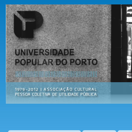
Pas
par
Universidade
Associação
con
Popular do
Cultural
prin
Porto