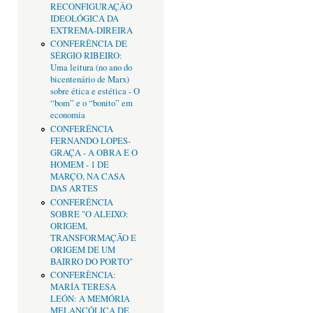
RECONFIGURAÇÂO
IDEOLÓGICA DA
EXTREMA-DIREIRA
CONFERÊNCIA DE
SÉRGIO RIBEIRO:
Uma leitura (no ano do
bicentenário de Marx)
sobre ética e estética - O
“bom” e o “bonito” em
economia
CONFERÊNCIA
FERNANDO LOPES-
GRAÇA - A OBRA E O
HOMEM - 1 DE
MARÇO, NA CASA
DAS ARTES
CONFERÊNCIA
SOBRE "O ALEIXO:
ORIGEM,
TRANSFORMAÇÃO E
ORIGEM DE UM
BAIRRO DO PORTO"
CONFERÊNCIA:
MARÍA TERESA
LEÓN: A MEMÓRIA
MELANCÓLICA DE