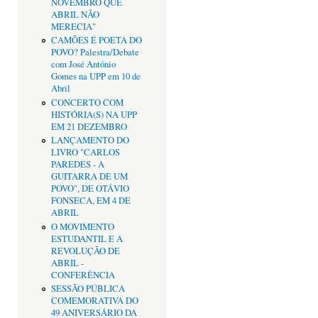
NOVEMBRO QUE
ABRIL NÃO
MERECIA"
CAMÕES É POETA DO
POVO? Palestra/Debate
com José António
Gomes na UPP em 10 de
Abril
CONCERTO COM
HISTÓRIA(S) NA UPP
EM 21 DEZEMBRO
LANÇAMENTO DO
LIVRO "CARLOS
PAREDES - A
GUITARRA DE UM
POVO", DE OTÁVIO
FONSECA, EM 4 DE
ABRIL
O MOVIMENTO
ESTUDANTIL E A
REVOLUÇÃO DE
ABRIL -
CONFERÊNCIA
SESSÃO PÚBLICA
COMEMORATIVA DO
49 ANIVERSÁRIO DA