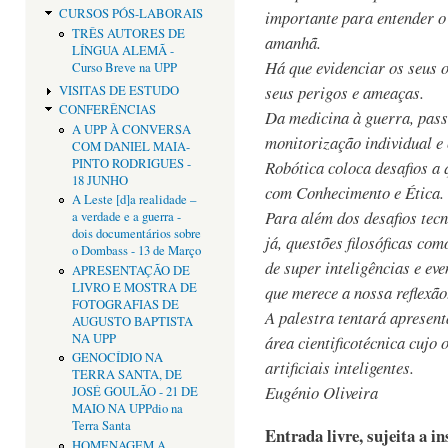
CURSOS PÓS-LABORAIS
importante para entender o
TRÊS AUTORES DE
amanhã.
LÍNGUA ALEMÃ -
Há que evidenciar os seus o
Curso Breve na UPP
seus perigos e ameaças.
VISITAS DE ESTUDO
CONFERÊNCIAS
Da medicina à guerra, pass
A UPP À CONVERSA
monitorização individual e 
COM DANIEL MAIA-
PINTO RODRIGUES -
Robótica coloca desafios a 
18 JUNHO
com Conhecimento e Ética.
A Leste [d]a realidade –
Para além dos desafios tec
a verdade e a guerra -
dois documentários sobre
já, questões filosóficas co
o Dombass - 13 de Março
de super inteligências e eve
APRESENTAÇÃO DE
LIVRO E MOSTRA DE
que merece a nossa reflexão
FOTOGRAFIAS DE
A palestra tentará apresen
AUGUSTO BAPTISTA
NA UPP
área cientificotécnica cujo 
GENOCÍDIO NA
artificiais inteligentes.
TERRA SANTA, DE
Eugénio Oliveira
JOSÉ GOULÃO - 21 DE
MAIO NA UPPdio na
Terra Santa
Entrada livre, sujeita a i
HOMENAGEM A