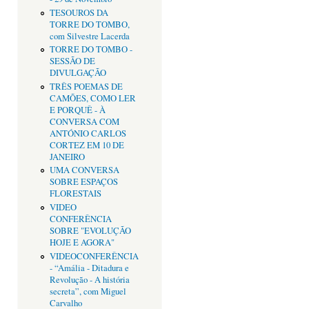
TESOUROS DA
TORRE DO TOMBO,
com Silvestre Lacerda
TORRE DO TOMBO -
SESSÃO DE
DIVULGAÇÃO
TRÊS POEMAS DE
CAMÕES, COMO LER
E PORQUÊ - À
CONVERSA COM
ANTÓNIO CARLOS
CORTEZ EM 10 DE
JANEIRO
UMA CONVERSA
SOBRE ESPAÇOS
FLORESTAIS
VIDEO
CONFERÊNCIA
SOBRE "EVOLUÇÃO
HOJE E AGORA"
VIDEOCONFERÊNCIA
- “Amália - Ditadura e
Revolução - A história
secreta”, com Miguel
Carvalho