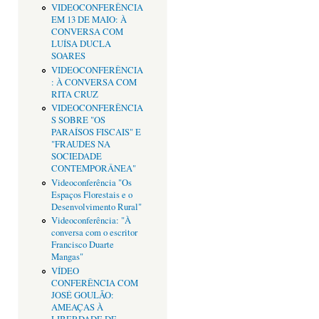
VIDEOCONFERÊNCIA
EM 13 DE MAIO: À
CONVERSA COM
LUÍSA DUCLA
SOARES
VIDEOCONFERÊNCIA
: À CONVERSA COM
RITA CRUZ
VIDEOCONFERÊNCIA
S SOBRE "OS
PARAÍSOS FISCAIS" E
"FRAUDES NA
SOCIEDADE
CONTEMPORÂNEA"
Videoconferência "Os
Espaços Florestais e o
Desenvolvimento Rural"
Videoconferência: "À
conversa com o escritor
Francisco Duarte
Mangas"
VÍDEO
CONFERÊNCIA COM
JOSÉ GOULÃO:
AMEAÇAS À