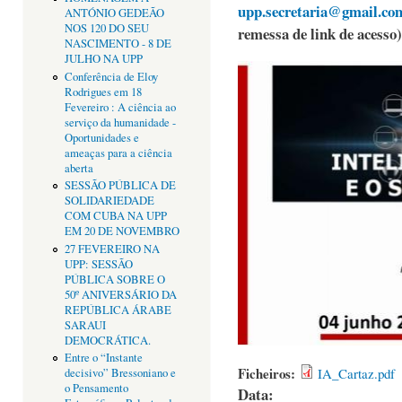
upp.secretaria@gmail.co
ANTÓNIO GEDEÃO
NOS 120 DO SEU
remessa de link de acesso)
NASCIMENTO - 8 DE
JULHO NA UPP
Conferência de Eloy
Rodrigues em 18
Fevereiro : A ciência ao
serviço da humanidade -
Oportunidades e
ameaças para a ciência
aberta
SESSÃO PÚBLICA DE
SOLIDARIEDADE
COM CUBA NA UPP
EM 20 DE NOVEMBRO
27 FEVEREIRO NA
UPP: SESSÃO
PÚBLICA SOBRE O
50º ANIVERSÁRIO DA
REPÚBLICA ÁRABE
SARAUI
DEMOCRÁTICA.
Entre o “Instante
Ficheiros:
IA_Cartaz.pdf
decisivo” Bressoniano e
o Pensamento
Data: