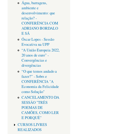
Água, barragens,
ambiente e
desenvolvimento: que
relação? -
CONFERÊNCIA COM
ADRIANO BORDALO
E SÁ
Óscar Lopes - Sessão
Evocativa na UPP
“A União Europeia 2022,
20 anos de euro” -
Convergências e
divergências
“O que temos andado a
fazer?” - Sobrs e
CONFERÊNCIA "A
Economia da Felicidade
como Solução"
CANCELAMENTO DA
SESSÂO "TRÊS
POEMAS DE
CAMÕES, COMO LER
E PORQUÊ"
CURSOS LIVRES
REALIZADOS