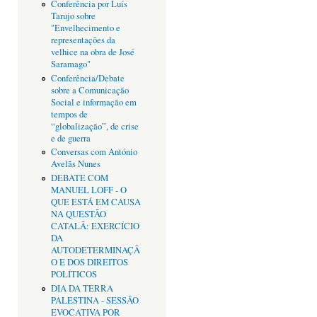
Conferência por Luís
Tarujo sobre
"Envelhecimento e
representações da
velhice na obra de José
Saramago"
Conferência/Debate
sobre a Comunicação
Social e informação em
tempos de
“globalização”, de crise
e de guerra
Conversas com António
Avelãs Nunes
DEBATE COM
MANUEL LOFF - O
QUE ESTÁ EM CAUSA
NA QUESTÃO
CATALÃ: EXERCÍCIO
DA
AUTODETERMINAÇÃ
O E DOS DIREITOS
POLÍTICOS
DIA DA TERRA
PALESTINA - SESSÃO
EVOCATIVA POR