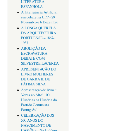
LITERATURA
ESPANHOLA
A Inteligência Artificial
em debate na UPP - 29
Novembro e 6 Dezembro
A LONGA QUERELA
DA ARQUITECTURA
PORTUENSE – 1867-
1933
ABOLIÇÃO DA
ESCRAVATURA -
DEBATE COM
SILVESTRE LACERDA
APRESENTAÇÂO DO
LIVRO MULHERES
DE GARRA II, DE
FÁTIMA SILVA
Apresentação de livro “
Vozes ao Alto! 100
Histórias na História do
Partido Comunista
Português”
CELEBRAÇÃO DOS
500 ANOS DO
NASCIMENTO DE
CAMÕES - Na UPP em