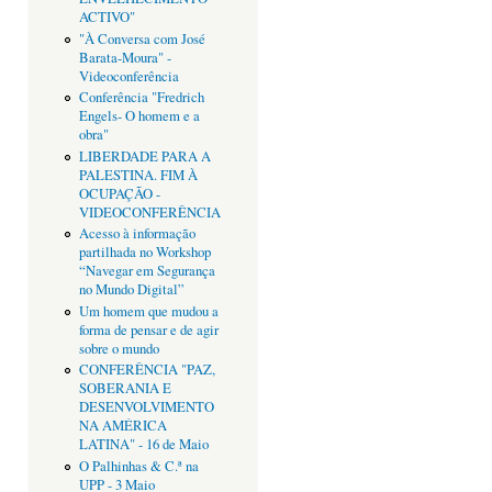
ACTIVO"
"À Conversa com José
Barata-Moura" -
Videoconferência
Conferência "Fredrich
Engels- O homem e a
obra"
LIBERDADE PARA A
PALESTINA. FIM À
OCUPAÇÃO -
VIDEOCONFERÊNCIA
Acesso à informação
partilhada no Workshop
“Navegar em Segurança
no Mundo Digital”
Um homem que mudou a
forma de pensar e de agir
sobre o mundo
CONFERÊNCIA "PAZ,
SOBERANIA E
DESENVOLVIMENTO
NA AMÉRICA
LATINA" - 16 de Maio
O Palhinhas & C.ª na
UPP - 3 Maio