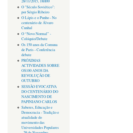
28/11/2015, 18H00
O "Século Soviético":
por Sérgio Ribeiro
O Lápis e o Punho - No
centenário de Álvaro
Cunhal
O “Novo Normal” -
Colóquio/Debate
Os 150 anos da Comuna
de Paris - Conferência
debate
PRÓXIMAS
ACTIVIDADES SOBRE
OS100 ANOS DA
REVOLUÇÃO DE
OUTUBRO
SESSÃO EVOCATIVA
DO CENTENÁRIO DO
NASCIMENTO DE
PAPINIANO CARLOS
Saberes, Educação e
Democracia - Tradição e
atualidade do
movimento das
Universidades Populares
- 29 de Novembro