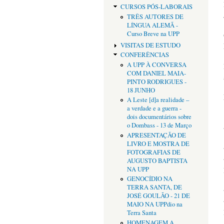
CURSOS PÓS-LABORAIS
TRÊS AUTORES DE
LÍNGUA ALEMÃ -
Curso Breve na UPP
VISITAS DE ESTUDO
CONFERÊNCIAS
A UPP À CONVERSA
COM DANIEL MAIA-
PINTO RODRIGUES -
18 JUNHO
A Leste [d]a realidade –
a verdade e a guerra -
dois documentários sobre
o Dombass - 13 de Março
APRESENTAÇÃO DE
LIVRO E MOSTRA DE
FOTOGRAFIAS DE
AUGUSTO BAPTISTA
NA UPP
GENOCÍDIO NA
TERRA SANTA, DE
JOSÉ GOULÃO - 21 DE
MAIO NA UPPdio na
Terra Santa
HOMENAGEM A