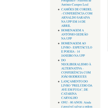
Fotográfico - Palestra de
António Campos Leal
CAMÕES DE CORDEL
- CONFERÊNCIA COM
ARNALDO SARAIVA
NA UPP EM 14 DE
ABRIL
HOMENAGEM A
ANTÓNIO GEDEÃO
NA UPP
HOMENAGEM AO
LIVRO - ESPETÁCULO
E POESIA - 14
JANEIRO NA UPP
DO
NEOLIBERALISMO À
ALTERNATIVA -
CONFERÊNCIA COM
JOÃO RODRIGUES
LANÇAMENTO DO
LIVRO "PRELÚDIO DA
AVE EM FUGA", DE
CATARINA
CARVALHO
ONU - 80 ANOS: Ainda
é possível salvar a ordem