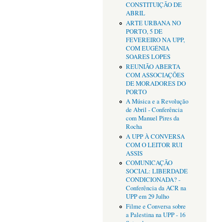
CONSTITUIÇÃO DE
ABRIL
ARTE URBANA NO
PORTO, 5 DE
FEVEREIRO NA UPP,
COM EUGÉNIA
SOARES LOPES
REUNIÃO ABERTA
COM ASSOCIAÇÕES
DE MORADORES DO
PORTO
A Música e a Revolução
de Abril - Conferência
com Manuel Pires da
Rocha
A UPP À CONVERSA
COM O LEITOR RUI
ASSIS
COMUNICAÇÃO
SOCIAL: LIBERDADE
CONDICIONADA? -
Conferência da ACR na
UPP em 29 Julho
Filme e Conversa sobre
a Palestina na UPP - 16