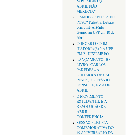
NOVEMBRO QUE
ABRIL NÃO
MERECIA"
CAMÕES É POETA DO
POVO? Palestra/Debate
com José António
Gomes na UPP em 10 de
Abril
CONCERTO COM
HISTÓRIA(S) NA UPP
EM 21 DEZEMBRO
LANÇAMENTO DO
LIVRO "CARLOS
PAREDES - A
GUITARRA DE UM
POVO", DE OTÁVIO
FONSECA, EM 4 DE
ABRIL
O MOVIMENTO
ESTUDANTIL E A
REVOLUÇÃO DE
ABRIL -
CONFERÊNCIA
SESSÃO PÚBLICA
COMEMORATIVA DO
49 ANIVERSÁRIO DA