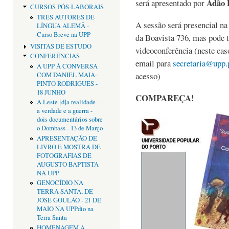
Adão 
será apresentado por
CURSOS PÓS-LABORAIS
TRÊS AUTORES DE
A sessão será presencial na
LÍNGUA ALEMÃ -
Curso Breve na UPP
da Boavista 736, mas pode
VISITAS DE ESTUDO
videoconferência (neste caso
CONFERÊNCIAS
email para
secretaria@upp.
A UPP À CONVERSA
acesso)
COM DANIEL MAIA-
PINTO RODRIGUES -
18 JUNHO
COMPAREÇA!
A Leste [d]a realidade –
a verdade e a guerra -
dois documentários sobre
o Dombass - 13 de Março
APRESENTAÇÃO DE
LIVRO E MOSTRA DE
FOTOGRAFIAS DE
AUGUSTO BAPTISTA
NA UPP
GENOCÍDIO NA
TERRA SANTA, DE
JOSÉ GOULÃO - 21 DE
MAIO NA UPPdio na
Terra Santa
HOMENAGEM A