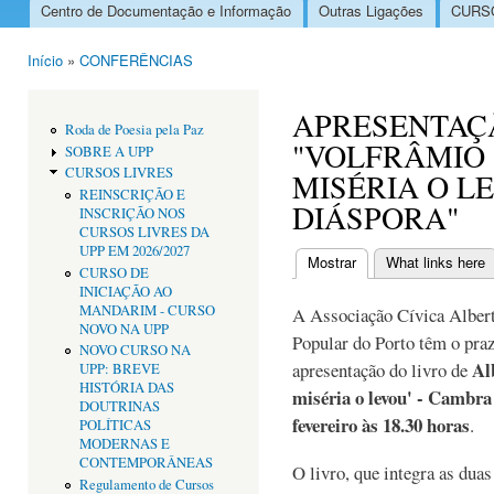
Centro de Documentação e Informação
Outras Ligações
CURSO
Menu principal
Início
»
CONFERÊNCIAS
Está aqui
APRESENTAÇ
Roda de Poesia pela Paz
"VOLFRÂMIO 
SOBRE A UPP
CURSOS LIVRES
MISÉRIA O L
REINSCRIÇÃO E
DIÁSPORA"
INSCRIÇÃO NOS
CURSOS LIVRES DA
UPP EM 2026/2027
Mostrar
(separador ativo)
What links here
CURSO DE
Separadores primári
INICIAÇÃO AO
MANDARIM - CURSO
A Associação Cívica Albert
NOVO NA UPP
Popular do Porto têm o praz
NOVO CURSO NA
Al
apresentação do livro de
UPP: BREVE
HISTÓRIA DAS
miséria o levou' - Cambra
DOUTRINAS
fevereiro às 18.30 horas
.
POLÍTICAS
MODERNAS E
CONTEMPORÂNEAS
O livro, que integra as duas
Regulamento de Cursos