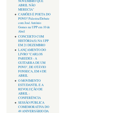
NOVEMBRO QUE
ABRIL NÃO
MERECIA"
CAMÕES É POETA DO
POVO? Palestra/Debate
com José António
Gomes na UPP em 10 de
Abril
CONCERTO COM
HISTÓRIA(S) NA UPP
EM 21 DEZEMBRO
LANÇAMENTO DO
LIVRO "CARLOS
PAREDES - A
GUITARRA DE UM
POVO", DE OTÁVIO
FONSECA, EM 4 DE
ABRIL
O MOVIMENTO
ESTUDANTIL E A
REVOLUÇÃO DE
ABRIL -
CONFERÊNCIA
SESSÃO PÚBLICA
COMEMORATIVA DO
49 ANIVERSÁRIO DA