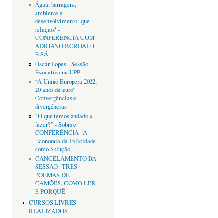
Água, barragens,
ambiente e
desenvolvimento: que
relação? -
CONFERÊNCIA COM
ADRIANO BORDALO
E SÁ
Óscar Lopes - Sessão
Evocativa na UPP
“A União Europeia 2022,
20 anos de euro” -
Convergências e
divergências
“O que temos andado a
fazer?” - Sobrs e
CONFERÊNCIA "A
Economia da Felicidade
como Solução"
CANCELAMENTO DA
SESSÂO "TRÊS
POEMAS DE
CAMÕES, COMO LER
E PORQUÊ"
CURSOS LIVRES
REALIZADOS