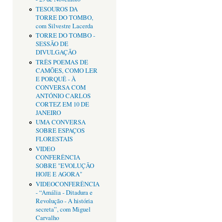
TESOUROS DA
TORRE DO TOMBO,
com Silvestre Lacerda
TORRE DO TOMBO -
SESSÃO DE
DIVULGAÇÃO
TRÊS POEMAS DE
CAMÕES, COMO LER
E PORQUÊ - À
CONVERSA COM
ANTÓNIO CARLOS
CORTEZ EM 10 DE
JANEIRO
UMA CONVERSA
SOBRE ESPAÇOS
FLORESTAIS
VIDEO
CONFERÊNCIA
SOBRE "EVOLUÇÃO
HOJE E AGORA"
VIDEOCONFERÊNCIA
- “Amália - Ditadura e
Revolução - A história
secreta”, com Miguel
Carvalho