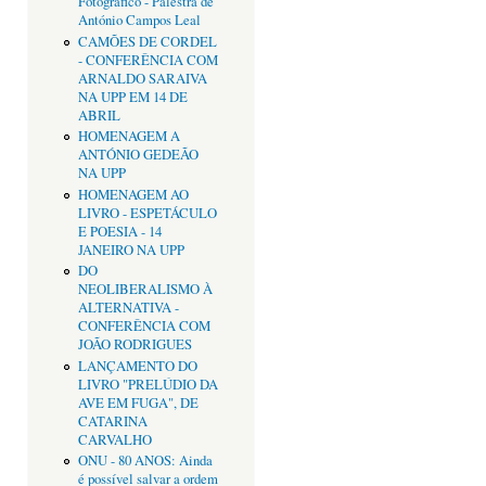
Fotográfico - Palestra de
António Campos Leal
CAMÕES DE CORDEL
- CONFERÊNCIA COM
ARNALDO SARAIVA
NA UPP EM 14 DE
ABRIL
HOMENAGEM A
ANTÓNIO GEDEÃO
NA UPP
HOMENAGEM AO
LIVRO - ESPETÁCULO
E POESIA - 14
JANEIRO NA UPP
DO
NEOLIBERALISMO À
ALTERNATIVA -
CONFERÊNCIA COM
JOÃO RODRIGUES
LANÇAMENTO DO
LIVRO "PRELÚDIO DA
AVE EM FUGA", DE
CATARINA
CARVALHO
ONU - 80 ANOS: Ainda
é possível salvar a ordem