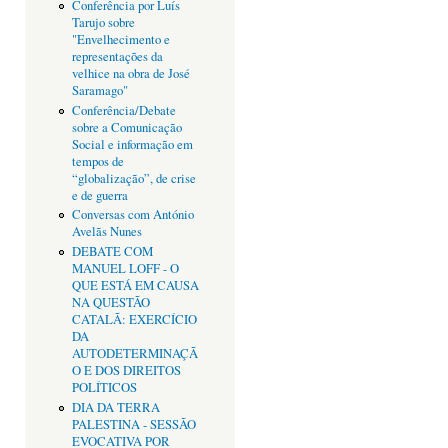
Conferência por Luís
Tarujo sobre
"Envelhecimento e
representações da
velhice na obra de José
Saramago"
Conferência/Debate
sobre a Comunicação
Social e informação em
tempos de
“globalização”, de crise
e de guerra
Conversas com António
Avelãs Nunes
DEBATE COM
MANUEL LOFF - O
QUE ESTÁ EM CAUSA
NA QUESTÃO
CATALÃ: EXERCÍCIO
DA
AUTODETERMINAÇÃ
O E DOS DIREITOS
POLÍTICOS
DIA DA TERRA
PALESTINA - SESSÃO
EVOCATIVA POR