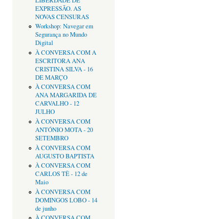
LIBERDADE DE
EXPRESSÃO. AS
NOVAS CENSURAS
Workshop: Navegar em
Segurança no Mundo
Digital
À CONVERSA COM A
ESCRITORA ANA
CRISTINA SILVA - 16
DE MARÇO
À CONVERSA COM
ANA MARGARIDA DE
CARVALHO - 12
JULHO
À CONVERSA COM
ANTÓNIO MOTA - 20
SETEMBRO
À CONVERSA COM
AUGUSTO BAPTISTA
À CONVERSA COM
CARLOS TÊ - 12 de
Maio
À CONVERSA COM
DOMINGOS LOBO - 14
de junho
À CONVERSA COM