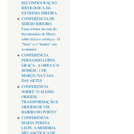
RECONFIGURAÇÂO
IDEOLÓGICA DA
EXTREMA-DIREIRA
CONFERÊNCIA DE
SÉRGIO RIBEIRO:
Uma leitura (no ano do
bicentenário de Marx)
sobre ética e estética - O
“bom” e o “bonito” em
economia
CONFERÊNCIA
FERNANDO LOPES-
GRAÇA - A OBRA E O
HOMEM - 1 DE
MARÇO, NA CASA
DAS ARTES
CONFERÊNCIA
SOBRE "O ALEIXO:
ORIGEM,
TRANSFORMAÇÃO E
ORIGEM DE UM
BAIRRO DO PORTO"
CONFERÊNCIA:
MARÍA TERESA
LEÓN: A MEMÓRIA
MELANCÓLICA DE