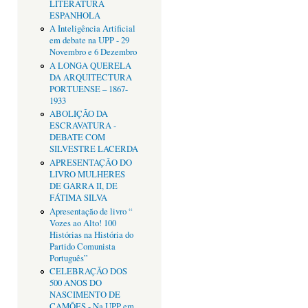
LITERATURA
ESPANHOLA
A Inteligência Artificial
em debate na UPP - 29
Novembro e 6 Dezembro
A LONGA QUERELA
DA ARQUITECTURA
PORTUENSE – 1867-
1933
ABOLIÇÃO DA
ESCRAVATURA -
DEBATE COM
SILVESTRE LACERDA
APRESENTAÇÂO DO
LIVRO MULHERES
DE GARRA II, DE
FÁTIMA SILVA
Apresentação de livro “
Vozes ao Alto! 100
Histórias na História do
Partido Comunista
Português”
CELEBRAÇÃO DOS
500 ANOS DO
NASCIMENTO DE
CAMÕES - Na UPP em