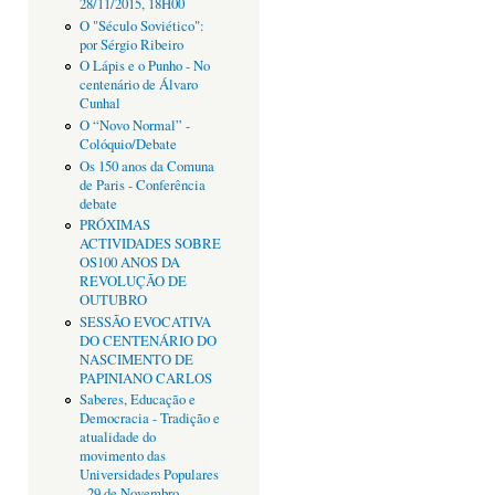
28/11/2015, 18H00
O "Século Soviético":
por Sérgio Ribeiro
O Lápis e o Punho - No
centenário de Álvaro
Cunhal
O “Novo Normal” -
Colóquio/Debate
Os 150 anos da Comuna
de Paris - Conferência
debate
PRÓXIMAS
ACTIVIDADES SOBRE
OS100 ANOS DA
REVOLUÇÃO DE
OUTUBRO
SESSÃO EVOCATIVA
DO CENTENÁRIO DO
NASCIMENTO DE
PAPINIANO CARLOS
Saberes, Educação e
Democracia - Tradição e
atualidade do
movimento das
Universidades Populares
- 29 de Novembro