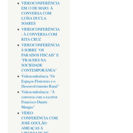
VIDEOCONFERÊNCIA
EM 13 DE MAIO: À
CONVERSA COM
LUÍSA DUCLA
SOARES
VIDEOCONFERÊNCIA
: À CONVERSA COM
RITA CRUZ
VIDEOCONFERÊNCIA
S SOBRE "OS
PARAÍSOS FISCAIS" E
"FRAUDES NA
SOCIEDADE
CONTEMPORÂNEA"
Videoconferência "Os
Espaços Florestais e o
Desenvolvimento Rural"
Videoconferência: "À
conversa com o escritor
Francisco Duarte
Mangas"
VÍDEO
CONFERÊNCIA COM
JOSÉ GOULÃO:
AMEAÇAS À