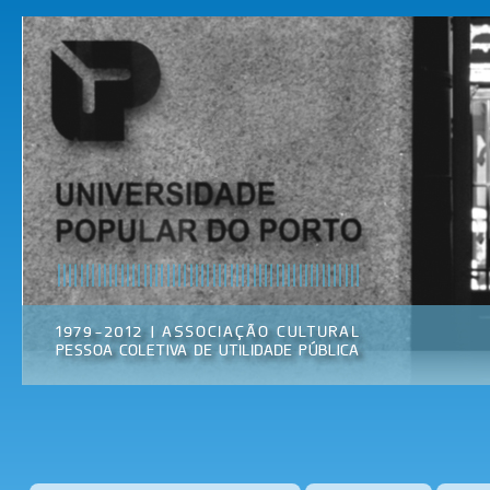
Pas
par
Universidade
Associação
con
Popular do
Cultural
prin
Porto