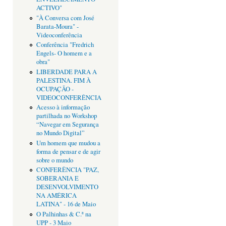
ACTIVO"
"À Conversa com José
Barata-Moura" -
Videoconferência
Conferência "Fredrich
Engels- O homem e a
obra"
LIBERDADE PARA A
PALESTINA. FIM À
OCUPAÇÃO -
VIDEOCONFERÊNCIA
Acesso à informação
partilhada no Workshop
“Navegar em Segurança
no Mundo Digital”
Um homem que mudou a
forma de pensar e de agir
sobre o mundo
CONFERÊNCIA "PAZ,
SOBERANIA E
DESENVOLVIMENTO
NA AMÉRICA
LATINA" - 16 de Maio
O Palhinhas & C.ª na
UPP - 3 Maio