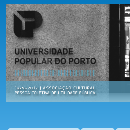
Pas
par
Universidade
Associação
con
Popular do
Cultural
prin
Porto