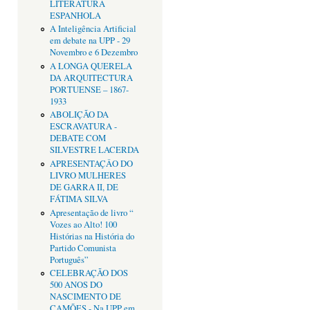
LITERATURA
ESPANHOLA
A Inteligência Artificial
em debate na UPP - 29
Novembro e 6 Dezembro
A LONGA QUERELA
DA ARQUITECTURA
PORTUENSE – 1867-
1933
ABOLIÇÃO DA
ESCRAVATURA -
DEBATE COM
SILVESTRE LACERDA
APRESENTAÇÂO DO
LIVRO MULHERES
DE GARRA II, DE
FÁTIMA SILVA
Apresentação de livro “
Vozes ao Alto! 100
Histórias na História do
Partido Comunista
Português”
CELEBRAÇÃO DOS
500 ANOS DO
NASCIMENTO DE
CAMÕES - Na UPP em