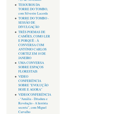
TESOUROS DA
TORRE DO TOMBO,
com Silvestre Lacerda
TORRE DO TOMBO -
SESSÃO DE
DIVULGAÇÃO
TRÊS POEMAS DE
CAMÕES, COMO LER
E PORQUÊ - À
CONVERSA COM
ANTÓNIO CARLOS
CORTEZ EM 10 DE
JANEIRO
UMA CONVERSA
SOBRE ESPAÇOS
FLORESTAIS
VIDEO
CONFERÊNCIA
SOBRE "EVOLUÇÃO
HOJE E AGORA"
VIDEOCONFERÊNCIA
- “Amália - Ditadura e
Revolução - A história
secreta”, com Miguel
Carvalho