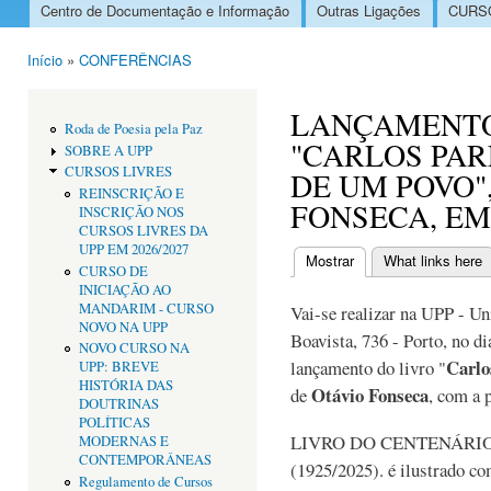
Centro de Documentação e Informação
Outras Ligações
CURSO
Menu principal
Início
»
CONFERÊNCIAS
Está aqui
LANÇAMENTO
Roda de Poesia pela Paz
"CARLOS PAR
SOBRE A UPP
CURSOS LIVRES
DE UM POVO"
REINSCRIÇÃO E
FONSECA, EM
INSCRIÇÃO NOS
CURSOS LIVRES DA
UPP EM 2026/2027
Mostrar
(separador ativo)
What links here
CURSO DE
Separadores primári
INICIAÇÃO AO
MANDARIM - CURSO
Vai-se realizar na UPP - Un
NOVO NA UPP
Boavista, 736 - Porto, no d
NOVO CURSO NA
Carlo
lançamento do livro "
UPP: BREVE
HISTÓRIA DAS
Otávio Fonseca
de
, com a 
DOUTRINAS
POLÍTICAS
LIVRO DO CENTENÁRIO 
MODERNAS E
CONTEMPORÂNEAS
(1925/2025). é ilustrado c
Regulamento de Cursos