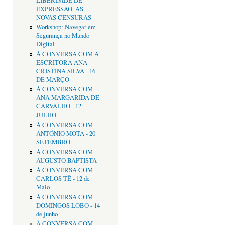
LIBERDADE DE
EXPRESSÃO. AS
NOVAS CENSURAS
Workshop: Navegar em
Segurança no Mundo
Digital
À CONVERSA COM A
ESCRITORA ANA
CRISTINA SILVA - 16
DE MARÇO
À CONVERSA COM
ANA MARGARIDA DE
CARVALHO - 12
JULHO
À CONVERSA COM
ANTÓNIO MOTA - 20
SETEMBRO
À CONVERSA COM
AUGUSTO BAPTISTA
À CONVERSA COM
CARLOS TÊ - 12 de
Maio
À CONVERSA COM
DOMINGOS LOBO - 14
de junho
À CONVERSA COM