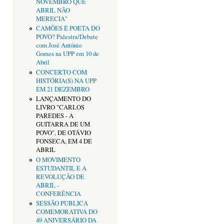
NOVEMBRO QUE
ABRIL NÃO
MERECIA"
CAMÕES É POETA DO
POVO? Palestra/Debate
com José António
Gomes na UPP em 10 de
Abril
CONCERTO COM
HISTÓRIA(S) NA UPP
EM 21 DEZEMBRO
LANÇAMENTO DO
LIVRO "CARLOS
PAREDES - A
GUITARRA DE UM
POVO", DE OTÁVIO
FONSECA, EM 4 DE
ABRIL
O MOVIMENTO
ESTUDANTIL E A
REVOLUÇÃO DE
ABRIL -
CONFERÊNCIA
SESSÃO PÚBLICA
COMEMORATIVA DO
49 ANIVERSÁRIO DA