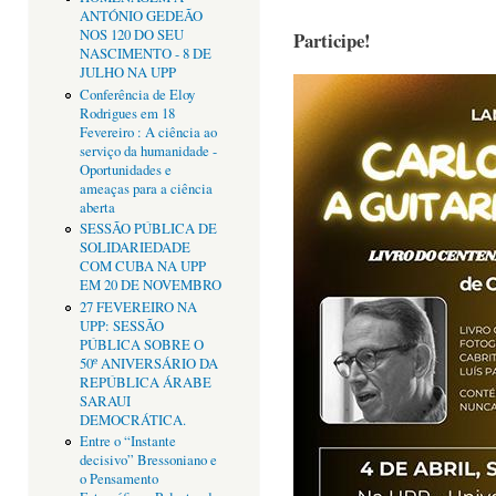
ANTÓNIO GEDEÃO
NOS 120 DO SEU
Participe!
NASCIMENTO - 8 DE
JULHO NA UPP
Conferência de Eloy
Rodrigues em 18
Fevereiro : A ciência ao
serviço da humanidade -
Oportunidades e
ameaças para a ciência
aberta
SESSÃO PÚBLICA DE
SOLIDARIEDADE
COM CUBA NA UPP
EM 20 DE NOVEMBRO
27 FEVEREIRO NA
UPP: SESSÃO
PÚBLICA SOBRE O
50º ANIVERSÁRIO DA
REPÚBLICA ÁRABE
SARAUI
DEMOCRÁTICA.
Entre o “Instante
decisivo” Bressoniano e
o Pensamento