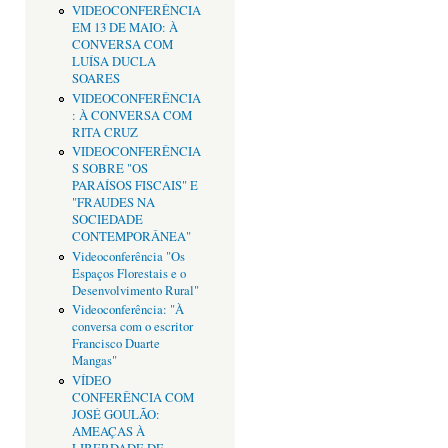
VIDEOCONFERÊNCIA
EM 13 DE MAIO: À
CONVERSA COM
LUÍSA DUCLA
SOARES
VIDEOCONFERÊNCIA
: À CONVERSA COM
RITA CRUZ
VIDEOCONFERÊNCIA
S SOBRE "OS
PARAÍSOS FISCAIS" E
"FRAUDES NA
SOCIEDADE
CONTEMPORÂNEA"
Videoconferência "Os
Espaços Florestais e o
Desenvolvimento Rural"
Videoconferência: "À
conversa com o escritor
Francisco Duarte
Mangas"
VÍDEO
CONFERÊNCIA COM
JOSÉ GOULÃO:
AMEAÇAS À