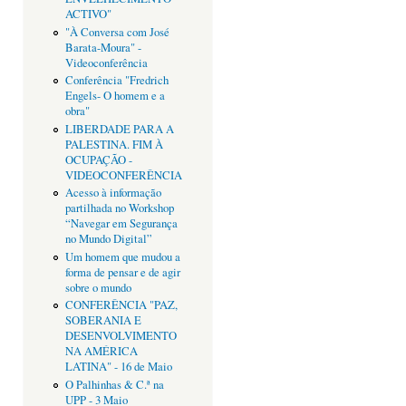
ACTIVO"
"À Conversa com José
Barata-Moura" -
Videoconferência
Conferência "Fredrich
Engels- O homem e a
obra"
LIBERDADE PARA A
PALESTINA. FIM À
OCUPAÇÃO -
VIDEOCONFERÊNCIA
Acesso à informação
partilhada no Workshop
“Navegar em Segurança
no Mundo Digital”
Um homem que mudou a
forma de pensar e de agir
sobre o mundo
CONFERÊNCIA "PAZ,
SOBERANIA E
DESENVOLVIMENTO
NA AMÉRICA
LATINA" - 16 de Maio
O Palhinhas & C.ª na
UPP - 3 Maio