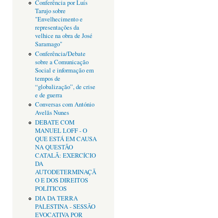
Conferência por Luís
Tarujo sobre
"Envelhecimento e
representações da
velhice na obra de José
Saramago"
Conferência/Debate
sobre a Comunicação
Social e informação em
tempos de
“globalização”, de crise
e de guerra
Conversas com António
Avelãs Nunes
DEBATE COM
MANUEL LOFF - O
QUE ESTÁ EM CAUSA
NA QUESTÃO
CATALÃ: EXERCÍCIO
DA
AUTODETERMINAÇÃ
O E DOS DIREITOS
POLÍTICOS
DIA DA TERRA
PALESTINA - SESSÃO
EVOCATIVA POR