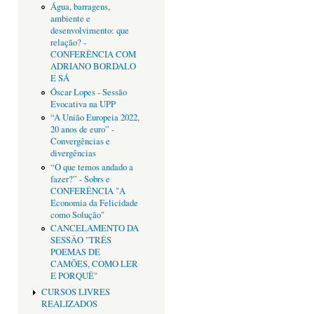
Água, barragens,
ambiente e
desenvolvimento: que
relação? -
CONFERÊNCIA COM
ADRIANO BORDALO
E SÁ
Óscar Lopes - Sessão
Evocativa na UPP
“A União Europeia 2022,
20 anos de euro” -
Convergências e
divergências
“O que temos andado a
fazer?” - Sobrs e
CONFERÊNCIA "A
Economia da Felicidade
como Solução"
CANCELAMENTO DA
SESSÂO "TRÊS
POEMAS DE
CAMÕES, COMO LER
E PORQUÊ"
CURSOS LIVRES
REALIZADOS