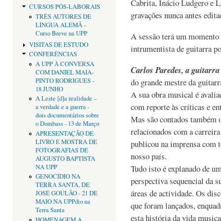
Cabrita, Inácio Ludgero e
CURSOS PÓS-LABORAIS
gravações nunca antes edita
TRÊS AUTORES DE
LÍNGUA ALEMÃ -
Curso Breve na UPP
A sessão terá um momento
VISITAS DE ESTUDO
intrumentista de guitarra p
CONFERÊNCIAS
A UPP À CONVERSA
Carlos Paredes, a guitarra
COM DANIEL MAIA-
PINTO RODRIGUES -
do grande mestre da guitarr
18 JUNHO
A sua obra musical é avaliad
A Leste [d]a realidade –
com reporte às críticas e e
a verdade e a guerra -
dois documentários sobre
Mas são contados também os
o Dombass - 13 de Março
relacionados com a carreira
APRESENTAÇÃO DE
LIVRO E MOSTRA DE
publicou na imprensa com t
FOTOGRAFIAS DE
nosso país.
AUGUSTO BAPTISTA
NA UPP
Tudo isto é explanado de u
GENOCÍDIO NA
perspectiva sequencial da s
TERRA SANTA, DE
áreas de actividade. Os di
JOSÉ GOULÃO - 21 DE
MAIO NA UPPdio na
que foram lançados, enquad
Terra Santa
esta história da vida music
HOMENAGEM A