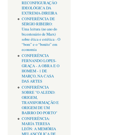
RECONFIGURAÇÂO
IDEOLÓGICA DA
EXTREMA-DIREIRA
CONFERÊNCIA DE
SÉRGIO RIBEIRO:
Uma leitura (no ano do
bicentenário de Marx)
sobre ética e estética - O
“bom” e o “bonito” em
economia
CONFERÊNCIA
FERNANDO LOPES-
GRAÇA - A OBRA E O
HOMEM - 1 DE
MARÇO, NA CASA
DAS ARTES
CONFERÊNCIA
SOBRE "O ALEIXO:
ORIGEM,
TRANSFORMAÇÃO E
ORIGEM DE UM
BAIRRO DO PORTO"
CONFERÊNCIA:
MARÍA TERESA
LEÓN: A MEMÓRIA
MELANCÓLICA DE