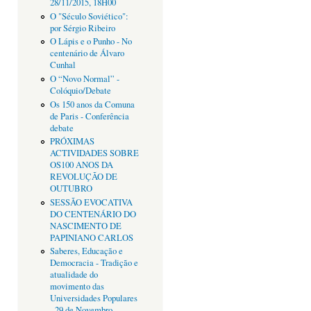
28/11/2015, 18H00
O "Século Soviético":
por Sérgio Ribeiro
O Lápis e o Punho - No
centenário de Álvaro
Cunhal
O “Novo Normal” -
Colóquio/Debate
Os 150 anos da Comuna
de Paris - Conferência
debate
PRÓXIMAS
ACTIVIDADES SOBRE
OS100 ANOS DA
REVOLUÇÃO DE
OUTUBRO
SESSÃO EVOCATIVA
DO CENTENÁRIO DO
NASCIMENTO DE
PAPINIANO CARLOS
Saberes, Educação e
Democracia - Tradição e
atualidade do
movimento das
Universidades Populares
- 29 de Novembro