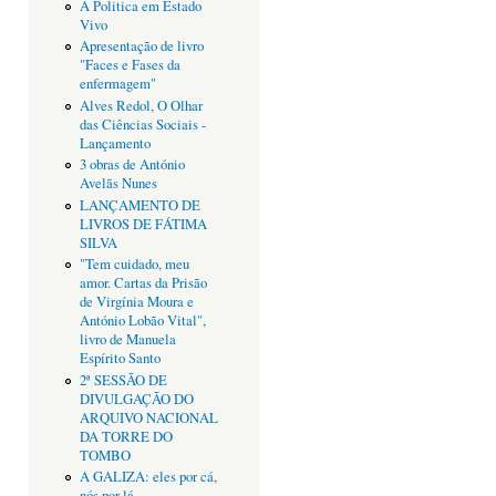
A Politica em Estado
Vivo
Apresentação de livro
"Faces e Fases da
enfermagem"
Alves Redol, O Olhar
das Ciências Sociais -
Lançamento
3 obras de António
Avelãs Nunes
LANÇAMENTO DE
LIVROS DE FÁTIMA
SILVA
"Tem cuidado, meu
amor. Cartas da Prisão
de Virgínia Moura e
António Lobão Vital",
livro de Manuela
Espírito Santo
2ª SESSÃO DE
DIVULGAÇÃO DO
ARQUIVO NACIONAL
DA TORRE DO
TOMBO
A GALIZA: eles por cá,
nós por lá