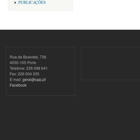
PUBLICAÇÕES
Rua da Boavista, 736
4050-105 Porto
Telefone: 226 098 641
Fax: 226 004 335
E-mail:
geral@upp.pt
Facebook