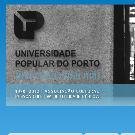
Pas
par
Universidade
Associação
con
Popular do
Cultural
prin
Porto