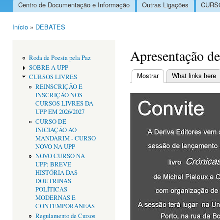
Centro de Documentação e Informação
Outras Ligações
CURSO
Menu principal
Início
»
DEBATES
Está aqui
Apresentação de
Roda de Poesia pela Paz
SOBRE A UPP
Mostrar
(separador ativo)
What links here
CURSOS LIVRES
Separadores primári
REINSCRIÇÃO E
INSCRIÇÃO NOS
CURSOS LIVRES DA
UPP EM 2026/2027
CURSO DE
INICIAÇÃO AO
MANDARIM - CURSO
NOVO NA UPP
NOVO CURSO NA
UPP: BREVE
HISTÓRIA DAS
DOUTRINAS
POLÍTICAS
MODERNAS E
CONTEMPORÂNEAS
Regulamento de Cursos