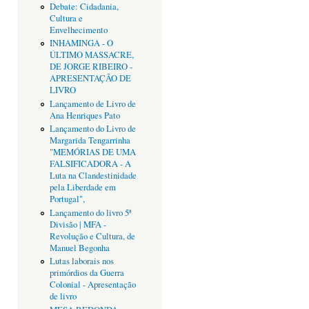
Debate: Cidadania,
Cultura e
Envelhecimento
INHAMINGA - O
ÚLTIMO MASSACRE,
DE JORGE RIBEIRO -
APRESENTAÇÃO DE
LIVRO
Lançamento de Livro de
Ana Henriques Pato
Lançamento do Livro de
Margarida Tengarrinha
"MEMÓRIAS DE UMA
FALSIFICADORA - A
Luta na Clandestinidade
pela Liberdade em
Portugal",
Lançamento do livro 5ª
Divisão | MFA -
Revolução e Cultura, de
Manuel Begonha
Lutas laborais nos
primórdios da Guerra
Colonial - Apresentação
de livro