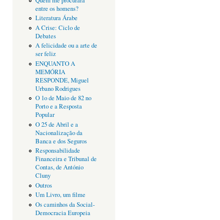
Quem me procurará
entre os homens?
Literatura Árabe
A Crise: Ciclo de
Debates
A felicidade ou a arte de
ser feliz
ENQUANTO A
MEMÓRIA
RESPONDE, Miguel
Urbano Rodrigues
O 1o de Maio de 82 no
Porto e a Resposta
Popular
O 25 de Abril e a
Nacionalização da
Banca e dos Seguros
Responsabilidade
Financeira e Tribunal de
Contas, de António
Cluny
Outros
Um Livro, um filme
Os caminhos da Social-
Democracia Europeia