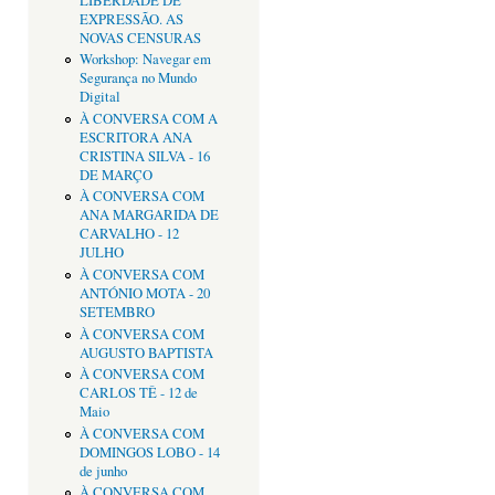
LIBERDADE DE
EXPRESSÃO. AS
NOVAS CENSURAS
Workshop: Navegar em
Segurança no Mundo
Digital
À CONVERSA COM A
ESCRITORA ANA
CRISTINA SILVA - 16
DE MARÇO
À CONVERSA COM
ANA MARGARIDA DE
CARVALHO - 12
JULHO
À CONVERSA COM
ANTÓNIO MOTA - 20
SETEMBRO
À CONVERSA COM
AUGUSTO BAPTISTA
À CONVERSA COM
CARLOS TÊ - 12 de
Maio
À CONVERSA COM
DOMINGOS LOBO - 14
de junho
À CONVERSA COM