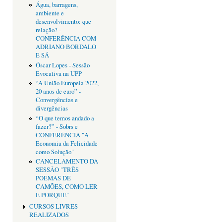
Água, barragens,
ambiente e
desenvolvimento: que
relação? -
CONFERÊNCIA COM
ADRIANO BORDALO
E SÁ
Óscar Lopes - Sessão
Evocativa na UPP
“A União Europeia 2022,
20 anos de euro” -
Convergências e
divergências
“O que temos andado a
fazer?” - Sobrs e
CONFERÊNCIA "A
Economia da Felicidade
como Solução"
CANCELAMENTO DA
SESSÂO "TRÊS
POEMAS DE
CAMÕES, COMO LER
E PORQUÊ"
CURSOS LIVRES
REALIZADOS