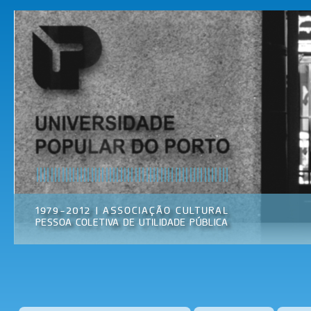
Pas
par
Universidade
Associação
con
Popular do
Cultural
prin
Porto