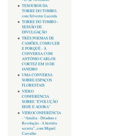
TESOUROS DA
TORRE DO TOMBO,
com Silvestre Lacerda
TORRE DO TOMBO -
SESSÃO DE
DIVULGAÇÃO
TRÊS POEMAS DE
CAMÕES, COMO LER
E PORQUÊ - À
CONVERSA COM
ANTÓNIO CARLOS
CORTEZ EM 10 DE
JANEIRO
UMA CONVERSA
SOBRE ESPAÇOS
FLORESTAIS
VIDEO
CONFERÊNCIA
SOBRE "EVOLUÇÃO
HOJE E AGORA"
VIDEOCONFERÊNCIA
- “Amália - Ditadura e
Revolução - A história
secreta”, com Miguel
Carvalho