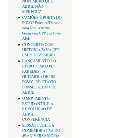
NOVEMBRO QUE
ABRIL NÃO
MERECIA"
CAMÕES É POETA DO
POVO? Palestra/Debate
com José António
Gomes na UPP em 10 de
Abril
CONCERTO COM
HISTÓRIA(S) NA UPP
EM 21 DEZEMBRO
LANÇAMENTO DO
LIVRO "CARLOS
PAREDES - A
GUITARRA DE UM
POVO", DE OTÁVIO
FONSECA, EM 4 DE
ABRIL
O MOVIMENTO
ESTUDANTIL E A
REVOLUÇÃO DE
ABRIL -
CONFERÊNCIA
SESSÃO PÚBLICA
COMEMORATIVA DO
49 ANIVERSÁRIO DA