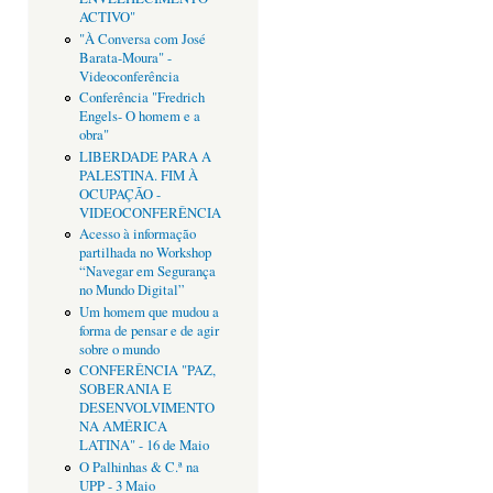
ACTIVO"
"À Conversa com José
Barata-Moura" -
Videoconferência
Conferência "Fredrich
Engels- O homem e a
obra"
LIBERDADE PARA A
PALESTINA. FIM À
OCUPAÇÃO -
VIDEOCONFERÊNCIA
Acesso à informação
partilhada no Workshop
“Navegar em Segurança
no Mundo Digital”
Um homem que mudou a
forma de pensar e de agir
sobre o mundo
CONFERÊNCIA "PAZ,
SOBERANIA E
DESENVOLVIMENTO
NA AMÉRICA
LATINA" - 16 de Maio
O Palhinhas & C.ª na
UPP - 3 Maio