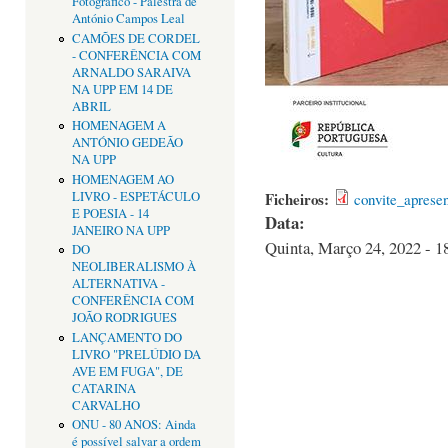
Fotográfico - Palestra de
António Campos Leal
CAMÕES DE CORDEL
- CONFERÊNCIA COM
ARNALDO SARAIVA
NA UPP EM 14 DE
ABRIL
HOMENAGEM A
ANTÓNIO GEDEÃO
NA UPP
HOMENAGEM AO
LIVRO - ESPETÁCULO
Ficheiros:
convite_apresen
E POESIA - 14
Data:
JANEIRO NA UPP
Quinta, Março 24, 2022 - 1
DO
NEOLIBERALISMO À
ALTERNATIVA -
CONFERÊNCIA COM
JOÃO RODRIGUES
LANÇAMENTO DO
LIVRO "PRELÚDIO DA
AVE EM FUGA", DE
CATARINA
CARVALHO
ONU - 80 ANOS: Ainda
é possível salvar a ordem