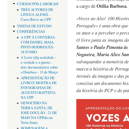
CURSOS PÓS-LABORAIS
Otília Barbosa
a cargo de
,
TRÊS AUTORES DE
LÍNGUA ALEMÃ -
«Vozes ao Alto! 100 Histór
Curso Breve na UPP
Português» é uma obra que 
VISITAS DE ESTUDO
CONFERÊNCIAS
os anos e a perceber o per
A UPP À CONVERSA
O livro junta as imagens d
COM DANIEL MAIA-
Santos e Paulo Pimenta às 
PINTO RODRIGUES -
18 JUNHO
Nogueira, Maria Alice Sa
A Leste [d]a realidade –
salvaguardar a memória de
a verdade e a guerra -
dois documentários sobre
marca a história de Portug
o Dombass - 13 de Março
Através da imagens e das pa
APRESENTAÇÃO DE
constitui um documento his
LIVRO E MOSTRA DE
FOTOGRAFIAS DE
da história do PCP e do paí
AUGUSTO BAPTISTA
NA UPP
GENOCÍDIO NA
TERRA SANTA, DE
JOSÉ GOULÃO - 21 DE
MAIO NA UPPdio na
Terra Santa
HOMENAGEM A