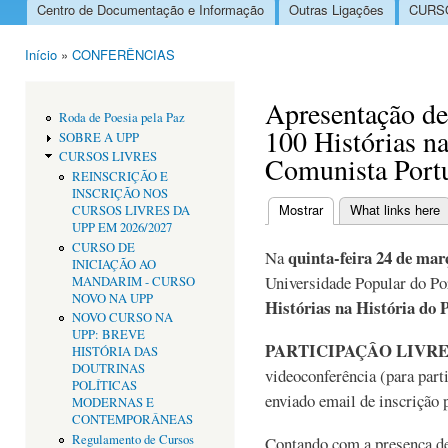
Centro de Documentação e Informação
Outras Ligações
CURSO
Menu principal
Início
»
CONFERÊNCIAS
Está aqui
Apresentação de 
Roda de Poesia pela Paz
100 Histórias na
SOBRE A UPP
CURSOS LIVRES
Comunista Port
REINSCRIÇÃO E
INSCRIÇÃO NOS
Mostrar
(separador ativo)
What links here
CURSOS LIVRES DA
Separadores primári
UPP EM 2026/2027
CURSO DE
quinta-feira 24 de mar
Na
INICIAÇÃO AO
Universidade Popular do Por
MANDARIM - CURSO
NOVO NA UPP
Histórias na História do
NOVO CURSO NA
UPP: BREVE
PARTICIPAÇÂO LIVR
HISTÓRIA DAS
DOUTRINAS
videoconferência (para part
POLÍTICAS
enviado email de inscrição 
MODERNAS E
CONTEMPORÂNEAS
Regulamento de Cursos
Contando com a presença de 