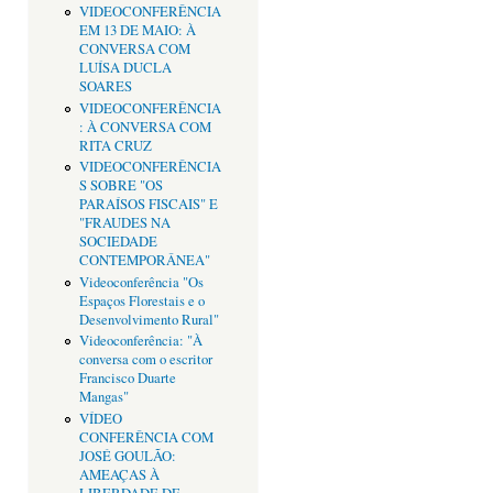
VIDEOCONFERÊNCIA
EM 13 DE MAIO: À
CONVERSA COM
LUÍSA DUCLA
SOARES
VIDEOCONFERÊNCIA
: À CONVERSA COM
RITA CRUZ
VIDEOCONFERÊNCIA
S SOBRE "OS
PARAÍSOS FISCAIS" E
"FRAUDES NA
SOCIEDADE
CONTEMPORÂNEA"
Videoconferência "Os
Espaços Florestais e o
Desenvolvimento Rural"
Videoconferência: "À
conversa com o escritor
Francisco Duarte
Mangas"
VÍDEO
CONFERÊNCIA COM
JOSÉ GOULÃO:
AMEAÇAS À