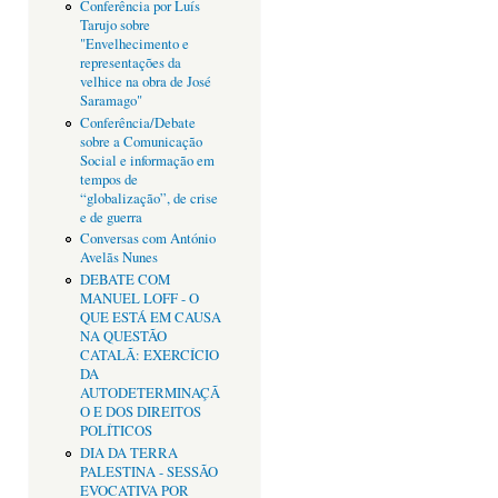
Conferência por Luís
Tarujo sobre
"Envelhecimento e
representações da
velhice na obra de José
Saramago"
Conferência/Debate
sobre a Comunicação
Social e informação em
tempos de
“globalização”, de crise
e de guerra
Conversas com António
Avelãs Nunes
DEBATE COM
MANUEL LOFF - O
QUE ESTÁ EM CAUSA
NA QUESTÃO
CATALÃ: EXERCÍCIO
DA
AUTODETERMINAÇÃ
O E DOS DIREITOS
POLÍTICOS
DIA DA TERRA
PALESTINA - SESSÃO
EVOCATIVA POR