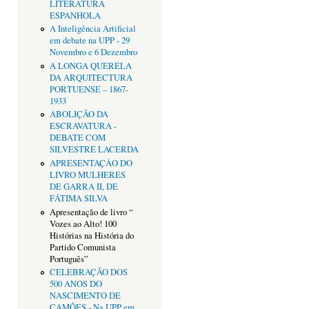
LITERATURA
ESPANHOLA
A Inteligência Artificial
em debate na UPP - 29
Novembro e 6 Dezembro
A LONGA QUERELA
DA ARQUITECTURA
PORTUENSE – 1867-
1933
ABOLIÇÃO DA
ESCRAVATURA -
DEBATE COM
SILVESTRE LACERDA
APRESENTAÇÂO DO
LIVRO MULHERES
DE GARRA II, DE
FÁTIMA SILVA
Apresentação de livro “
Vozes ao Alto! 100
Histórias na História do
Partido Comunista
Português”
CELEBRAÇÃO DOS
500 ANOS DO
NASCIMENTO DE
CAMÕES - Na UPP em