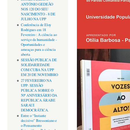
ANTÓNIO GEDEÃO
NOS 120 DO SEU
NASCIMENTO - 8 DE
JULHO NA UPP
Conferência de Eloy
Rodrigues em 18
Fevereiro : A ciência ao
serviço da humanidade -
Oportunidades e
ameaças para a ciência
aberta
SESSÃO PÚBLICA DE
SOLIDARIEDADE
COM CUBA NA UPP
EM 20 DE NOVEMBRO
27 FEVEREIRO NA
UPP: SESSÃO
PÚBLICA SOBRE O
50º ANIVERSÁRIO DA
REPÚBLICA ÁRABE
SARAUI
DEMOCRÁTICA.
Entre o “Instante
decisivo” Bressoniano e
o Pensamento