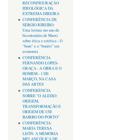
RECONFIGURAÇÂO
IDEOLÓGICA DA
EXTREMA-DIREIRA
CONFERÊNCIA DE
SÉRGIO RIBEIRO:
Uma leitura (no ano do
bicentenário de Marx)
sobre ética e estética - O
“bom” e o “bonito” em
economia
CONFERÊNCIA
FERNANDO LOPES-
GRAÇA - A OBRA E O
HOMEM - 1 DE
MARÇO, NA CASA
DAS ARTES
CONFERÊNCIA
SOBRE "O ALEIXO:
ORIGEM,
TRANSFORMAÇÃO E
ORIGEM DE UM
BAIRRO DO PORTO"
CONFERÊNCIA:
MARÍA TERESA
LEÓN: A MEMÓRIA
MELANCÓLICA DE