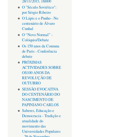
28/11/2015, 18H00
O "Século Soviético":
por Sérgio Ribeiro
O Lápis e o Punho - No
centenário de Álvaro
Cunhal
O “Novo Normal” -
Colóquio/Debate
Os 150 anos da Comuna
de Paris - Conferência
debate
PRÓXIMAS
ACTIVIDADES SOBRE
OS100 ANOS DA
REVOLUÇÃO DE
OUTUBRO
SESSÃO EVOCATIVA
DO CENTENÁRIO DO
NASCIMENTO DE
PAPINIANO CARLOS
Saberes, Educação e
Democracia - Tradição e
atualidade do
movimento das
Universidades Populares
- 29 de Novembro