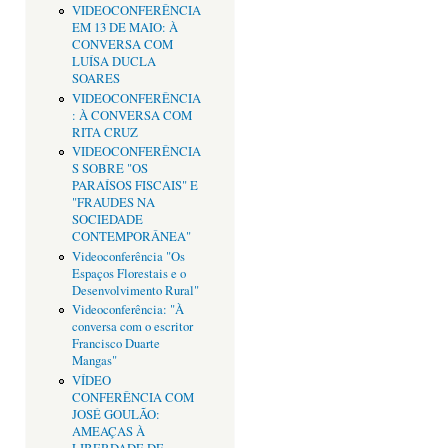
VIDEOCONFERÊNCIA
EM 13 DE MAIO: À
CONVERSA COM
LUÍSA DUCLA
SOARES
VIDEOCONFERÊNCIA
: À CONVERSA COM
RITA CRUZ
VIDEOCONFERÊNCIA
S SOBRE "OS
PARAÍSOS FISCAIS" E
"FRAUDES NA
SOCIEDADE
CONTEMPORÂNEA"
Videoconferência "Os
Espaços Florestais e o
Desenvolvimento Rural"
Videoconferência: "À
conversa com o escritor
Francisco Duarte
Mangas"
VÍDEO
CONFERÊNCIA COM
JOSÉ GOULÃO:
AMEAÇAS À