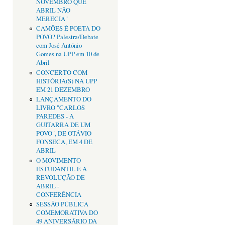
NOVEMBRO QUE
ABRIL NÃO
MERECIA"
CAMÕES É POETA DO
POVO? Palestra/Debate
com José António
Gomes na UPP em 10 de
Abril
CONCERTO COM
HISTÓRIA(S) NA UPP
EM 21 DEZEMBRO
LANÇAMENTO DO
LIVRO "CARLOS
PAREDES - A
GUITARRA DE UM
POVO", DE OTÁVIO
FONSECA, EM 4 DE
ABRIL
O MOVIMENTO
ESTUDANTIL E A
REVOLUÇÃO DE
ABRIL -
CONFERÊNCIA
SESSÃO PÚBLICA
COMEMORATIVA DO
49 ANIVERSÁRIO DA