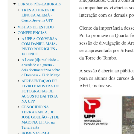
CURSOS PÓS-LABORAIS
acompanhar as vivências soc
TRÊS AUTORES DE
interação com os demais po
LÍNGUA ALEMÃ -
Curso Breve na UPP
Ciente da importância desse
VISITAS DE ESTUDO
CONFERÊNCIAS
Porto promove na Quarta-fei
A UPP À CONVERSA
sessão de divulgação do Ar
COM DANIEL MAIA-
PINTO RODRIGUES -
será apresentada por Silves
18 JUNHO
da Torre do Tombo.
A Leste [d]a realidade –
a verdade e a guerra -
A sessão é aberta ao públic
dois documentários sobre
o Dombass - 13 de Março
para os alunos dos cursos d
APRESENTAÇÃO DE
Abril, inclusive-
LIVRO E MOSTRA DE
FOTOGRAFIAS DE
AUGUSTO BAPTISTA
NA UPP
GENOCÍDIO NA
TERRA SANTA, DE
JOSÉ GOULÃO - 21 DE
MAIO NA UPPdio na
Terra Santa
HOMENAGEM A