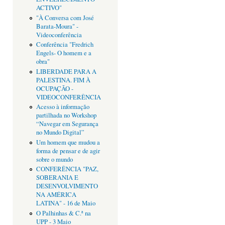
ACTIVO"
"À Conversa com José
Barata-Moura" -
Videoconferência
Conferência "Fredrich
Engels- O homem e a
obra"
LIBERDADE PARA A
PALESTINA. FIM À
OCUPAÇÃO -
VIDEOCONFERÊNCIA
Acesso à informação
partilhada no Workshop
“Navegar em Segurança
no Mundo Digital”
Um homem que mudou a
forma de pensar e de agir
sobre o mundo
CONFERÊNCIA "PAZ,
SOBERANIA E
DESENVOLVIMENTO
NA AMÉRICA
LATINA" - 16 de Maio
O Palhinhas & C.ª na
UPP - 3 Maio