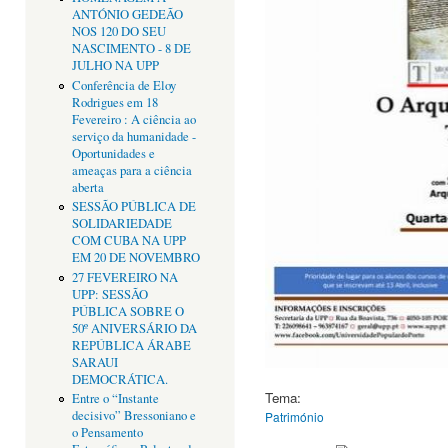
ANTÓNIO GEDEÃO
NOS 120 DO SEU
NASCIMENTO - 8 DE
JULHO NA UPP
Conferência de Eloy
Rodrigues em 18
Fevereiro : A ciência ao
serviço da humanidade -
Oportunidades e
ameaças para a ciência
aberta
SESSÃO PÚBLICA DE
SOLIDARIEDADE
COM CUBA NA UPP
EM 20 DE NOVEMBRO
27 FEVEREIRO NA
UPP: SESSÃO
PÚBLICA SOBRE O
50º ANIVERSÁRIO DA
REPÚBLICA ÁRABE
SARAUI
DEMOCRÁTICA.
Tema:
Entre o “Instante
decisivo” Bressoniano e
Património
o Pensamento