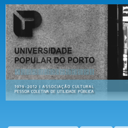
Pas
par
Universidade
Associação
con
Popular do
Cultural
prin
Porto