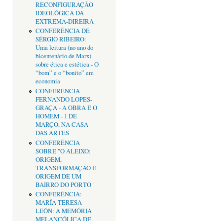
RECONFIGURAÇÂO
IDEOLÓGICA DA
EXTREMA-DIREIRA
CONFERÊNCIA DE
SÉRGIO RIBEIRO:
Uma leitura (no ano do
bicentenário de Marx)
sobre ética e estética - O
“bom” e o “bonito” em
economia
CONFERÊNCIA
FERNANDO LOPES-
GRAÇA - A OBRA E O
HOMEM - 1 DE
MARÇO, NA CASA
DAS ARTES
CONFERÊNCIA
SOBRE "O ALEIXO:
ORIGEM,
TRANSFORMAÇÃO E
ORIGEM DE UM
BAIRRO DO PORTO"
CONFERÊNCIA:
MARÍA TERESA
LEÓN: A MEMÓRIA
MELANCÓLICA DE