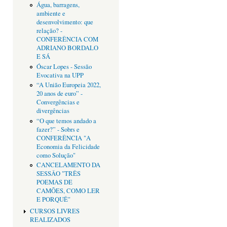
Água, barragens,
ambiente e
desenvolvimento: que
relação? -
CONFERÊNCIA COM
ADRIANO BORDALO
E SÁ
Óscar Lopes - Sessão
Evocativa na UPP
“A União Europeia 2022,
20 anos de euro” -
Convergências e
divergências
“O que temos andado a
fazer?” - Sobrs e
CONFERÊNCIA "A
Economia da Felicidade
como Solução"
CANCELAMENTO DA
SESSÂO "TRÊS
POEMAS DE
CAMÕES, COMO LER
E PORQUÊ"
CURSOS LIVRES
REALIZADOS