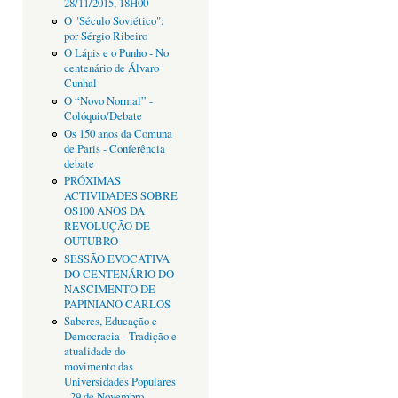
28/11/2015, 18H00
O "Século Soviético":
por Sérgio Ribeiro
O Lápis e o Punho - No
centenário de Álvaro
Cunhal
O “Novo Normal” -
Colóquio/Debate
Os 150 anos da Comuna
de Paris - Conferência
debate
PRÓXIMAS
ACTIVIDADES SOBRE
OS100 ANOS DA
REVOLUÇÃO DE
OUTUBRO
SESSÃO EVOCATIVA
DO CENTENÁRIO DO
NASCIMENTO DE
PAPINIANO CARLOS
Saberes, Educação e
Democracia - Tradição e
atualidade do
movimento das
Universidades Populares
- 29 de Novembro