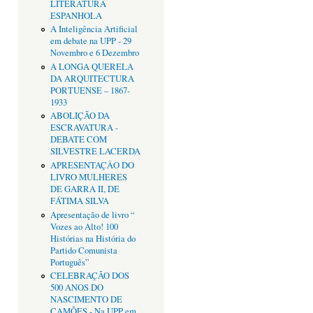
LITERATURA
ESPANHOLA
A Inteligência Artificial
em debate na UPP - 29
Novembro e 6 Dezembro
A LONGA QUERELA
DA ARQUITECTURA
PORTUENSE – 1867-
1933
ABOLIÇÃO DA
ESCRAVATURA -
DEBATE COM
SILVESTRE LACERDA
APRESENTAÇÂO DO
LIVRO MULHERES
DE GARRA II, DE
FÁTIMA SILVA
Apresentação de livro “
Vozes ao Alto! 100
Histórias na História do
Partido Comunista
Português”
CELEBRAÇÃO DOS
500 ANOS DO
NASCIMENTO DE
CAMÕES - Na UPP em