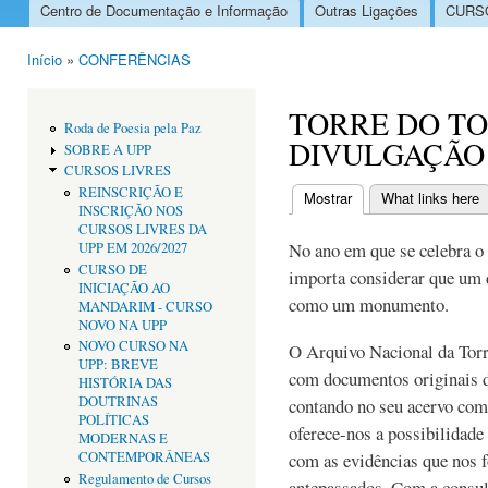
Centro de Documentação e Informação
Outras Ligações
CURSO
Menu principal
Início
»
CONFERÊNCIAS
Está aqui
TORRE DO TO
Roda de Poesia pela Paz
DIVULGAÇÃO
SOBRE A UPP
CURSOS LIVRES
REINSCRIÇÃO E
Mostrar
(separador ativo)
What links here
INSCRIÇÃO NOS
Separadores primári
CURSOS LIVRES DA
No ano em que se celebra o
UPP EM 2026/2027
CURSO DE
importa considerar que um
INICIAÇÃO AO
como um monumento.
MANDARIM - CURSO
NOVO NA UPP
NOVO CURSO NA
O Arquivo Nacional da Torre
UPP: BREVE
com documentos originais de
HISTÓRIA DAS
DOUTRINAS
contando no seu acervo co
POLÍTICAS
oferece-nos a possibilidade
MODERNAS E
CONTEMPORÂNEAS
com as evidências que nos 
Regulamento de Cursos
antepassados. Com a consul