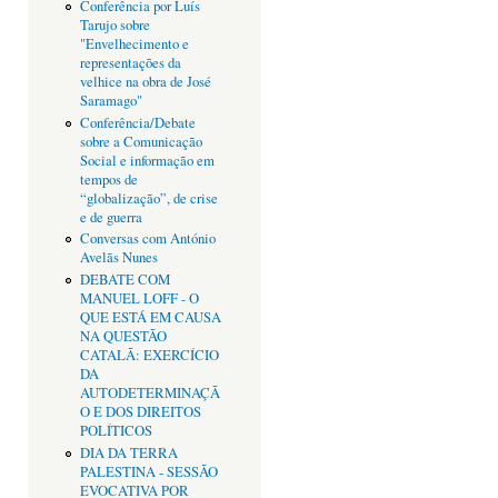
Conferência por Luís
Tarujo sobre
"Envelhecimento e
representações da
velhice na obra de José
Saramago"
Conferência/Debate
sobre a Comunicação
Social e informação em
tempos de
“globalização”, de crise
e de guerra
Conversas com António
Avelãs Nunes
DEBATE COM
MANUEL LOFF - O
QUE ESTÁ EM CAUSA
NA QUESTÃO
CATALÃ: EXERCÍCIO
DA
AUTODETERMINAÇÃ
O E DOS DIREITOS
POLÍTICOS
DIA DA TERRA
PALESTINA - SESSÃO
EVOCATIVA POR