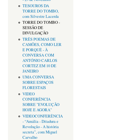
TESOUROS DA
TORRE DO TOMBO,
com Silvestre Lacerda
TORRE DO TOMBO -
SESSÃO DE
DIVULGAÇÃO
TRÊS POEMAS DE
CAMÕES, COMO LER
E PORQUÊ - À
CONVERSA COM
ANTÓNIO CARLOS
CORTEZ EM 10 DE
JANEIRO
UMA CONVERSA
SOBRE ESPAÇOS
FLORESTAIS
VIDEO
CONFERÊNCIA
SOBRE "EVOLUÇÃO
HOJE E AGORA"
VIDEOCONFERÊNCIA
- “Amália - Ditadura e
Revolução - A história
secreta”, com Miguel
Carvalho