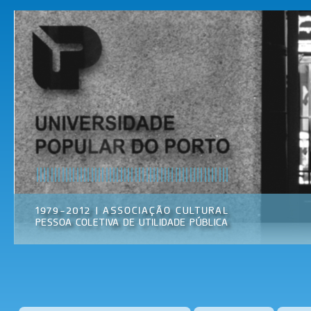
Pas
par
Universidade
Associação
con
Popular do
Cultural
prin
Porto