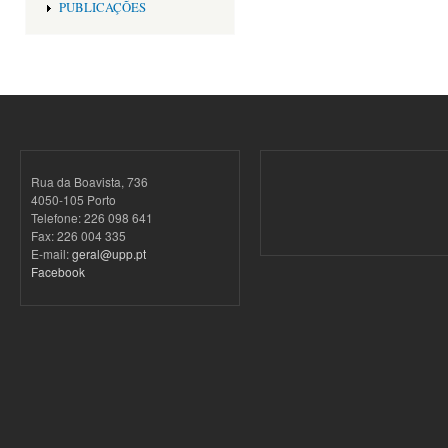
PUBLICAÇÕES
Rua da Boavista, 736
4050-105 Porto
Telefone: 226 098 641
Fax: 226 004 335
E-mail:
geral@upp.pt
Facebook