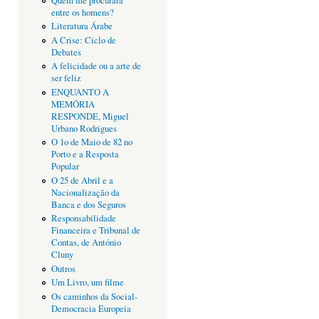
Quem me procurará
entre os homens?
Literatura Árabe
A Crise: Ciclo de
Debates
A felicidade ou a arte de
ser feliz
ENQUANTO A
MEMÓRIA
RESPONDE, Miguel
Urbano Rodrigues
O 1o de Maio de 82 no
Porto e a Resposta
Popular
O 25 de Abril e a
Nacionalização da
Banca e dos Seguros
Responsabilidade
Financeira e Tribunal de
Contas, de António
Cluny
Outros
Um Livro, um filme
Os caminhos da Social-
Democracia Europeia