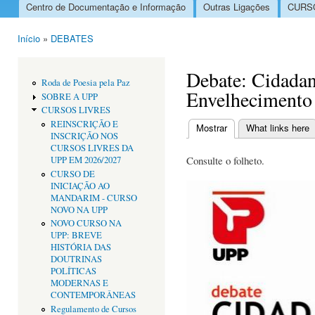
Centro de Documentação e Informação
Outras Ligações
CURSO
Menu principal
Início
»
DEBATES
Está aqui
Debate: Cidadan
Roda de Poesia pela Paz
Envelhecimento
SOBRE A UPP
CURSOS LIVRES
REINSCRIÇÃO E
Mostrar
(separador ativo)
What links here
INSCRIÇÃO NOS
Separadores primári
CURSOS LIVRES DA
Consulte o folheto.
UPP EM 2026/2027
CURSO DE
INICIAÇÃO AO
MANDARIM - CURSO
NOVO NA UPP
NOVO CURSO NA
UPP: BREVE
HISTÓRIA DAS
DOUTRINAS
POLÍTICAS
MODERNAS E
CONTEMPORÂNEAS
Regulamento de Cursos