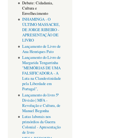
Debate: Cidadania,
Cultura e
Envelhecimento
INHAMINGA - O
ÚLTIMO MASSACRE,
DE JORGE RIBEIRO -
APRESENTAÇÃO DE
LIVRO
Lançamento de Livro de
Ana Henriques Pato
Lançamento do Livro de
Margarida Tengarrinha
"MEMÓRIAS DE UMA
FALSIFICADORA - A
Luta na Clandestinidade
pela Liberdade em
Portugal",
Lançamento do livro 5ª
Divisão | MFA -
Revolução e Cultura, de
Manuel Begonha
Lutas laborais nos
primórdios da Guerra
Colonial - Apresentação
de livro