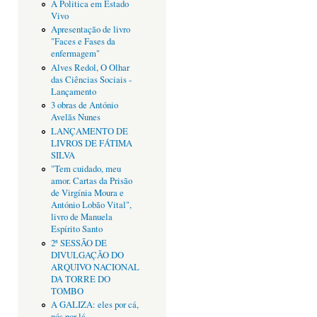
A Politica em Estado
Vivo
Apresentação de livro
"Faces e Fases da
enfermagem"
Alves Redol, O Olhar
das Ciências Sociais -
Lançamento
3 obras de António
Avelãs Nunes
LANÇAMENTO DE
LIVROS DE FÁTIMA
SILVA
"Tem cuidado, meu
amor. Cartas da Prisão
de Virgínia Moura e
António Lobão Vital",
livro de Manuela
Espírito Santo
2ª SESSÃO DE
DIVULGAÇÃO DO
ARQUIVO NACIONAL
DA TORRE DO
TOMBO
A GALIZA: eles por cá,
nós por lá