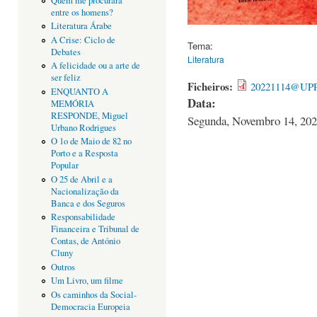
Quem me procurará
entre os homens?
Literatura Árabe
A Crise: Ciclo de
Tema:
Debates
Literatura
A felicidade ou a arte de
ser feliz
Ficheiros:
20221114@UPP_
ENQUANTO A
Data:
MEMÓRIA
RESPONDE, Miguel
Segunda, Novembro 14, 202
Urbano Rodrigues
O 1o de Maio de 82 no
Porto e a Resposta
Popular
O 25 de Abril e a
Nacionalização da
Banca e dos Seguros
Responsabilidade
Financeira e Tribunal de
Contas, de António
Cluny
Outros
Um Livro, um filme
Os caminhos da Social-
Democracia Europeia