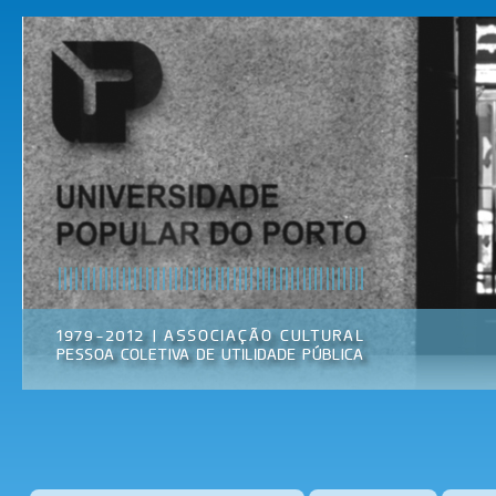
Pas
par
Universidade
Associação
con
Popular do
Cultural
prin
Porto