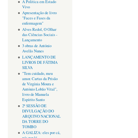
A Politica em Estado
Vivo
Apresentação de livro
"Faces e Fases da
enfermagem"
Alves Redol, O Olhar
das Ciências Sociais -
Lançamento
3 obras de António
Avelãs Nunes
LANÇAMENTO DE
LIVROS DE FÁTIMA
SILVA
"Tem cuidado, meu
amor. Cartas da Prisão
de Virgínia Moura e
António Lobão Vital",
livro de Manuela
Espírito Santo
2ª SESSÃO DE
DIVULGAÇÃO DO
ARQUIVO NACIONAL
DA TORRE DO
TOMBO
A GALIZA: eles por cá,
nós por lá