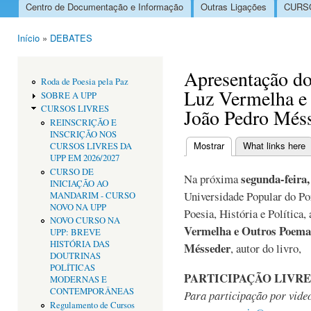
Centro de Documentação e Informação
Outras Ligações
CURSO
Menu principal
Início
»
DEBATES
Está aqui
Apresentação d
Roda de Poesia pela Paz
Luz Vermelha e 
SOBRE A UPP
CURSOS LIVRES
João Pedro Més
REINSCRIÇÃO E
INSCRIÇÃO NOS
Mostrar
(separador ativo)
What links here
CURSOS LIVRES DA
Separadores primári
UPP EM 2026/2027
CURSO DE
segunda-feira,
Na próxima
INICIAÇÃO AO
Universidade Popular do Po
MANDARIM - CURSO
NOVO NA UPP
Poesia, História e Política, 
NOVO CURSO NA
Vermelha e Outros Poema
UPP: BREVE
HISTÓRIA DAS
Mésseder
, autor do livro,
DOUTRINAS
POLÍTICAS
PARTICIPAÇÃO LIVRE
MODERNAS E
CONTEMPORÂNEAS
Para participação por video
Regulamento de Cursos