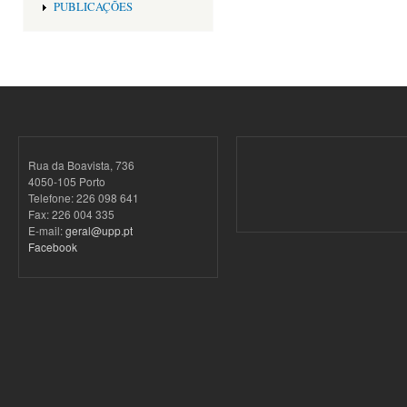
PUBLICAÇÕES
Rua da Boavista, 736
4050-105 Porto
Telefone: 226 098 641
Fax: 226 004 335
E-mail:
geral@upp.pt
Facebook