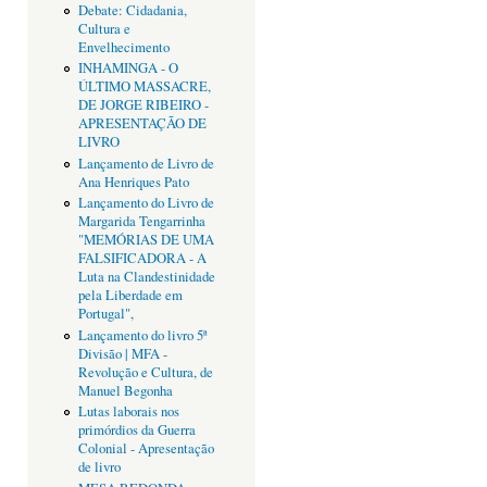
Debate: Cidadania,
Cultura e
Envelhecimento
INHAMINGA - O
ÚLTIMO MASSACRE,
DE JORGE RIBEIRO -
APRESENTAÇÃO DE
LIVRO
Lançamento de Livro de
Ana Henriques Pato
Lançamento do Livro de
Margarida Tengarrinha
"MEMÓRIAS DE UMA
FALSIFICADORA - A
Luta na Clandestinidade
pela Liberdade em
Portugal",
Lançamento do livro 5ª
Divisão | MFA -
Revolução e Cultura, de
Manuel Begonha
Lutas laborais nos
primórdios da Guerra
Colonial - Apresentação
de livro