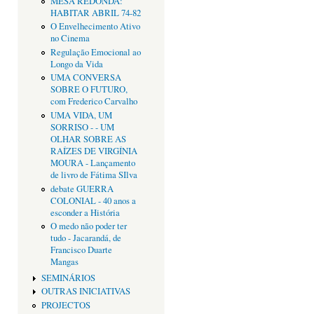
MESA REDONDA:
HABITAR ABRIL 74-82
O Envelhecimento Ativo
no Cinema
Regulação Emocional ao
Longo da Vida
UMA CONVERSA
SOBRE O FUTURO,
com Frederico Carvalho
UMA VIDA, UM
SORRISO - - UM
OLHAR SOBRE AS
RAÍZES DE VIRGÍNIA
MOURA - Lançamento
de livro de Fátima SIlva
debate GUERRA
COLONIAL - 40 anos a
esconder a História
O medo não poder ter
tudo - Jacarandá, de
Francisco Duarte
Mangas
SEMINÁRIOS
OUTRAS INICIATIVAS
PROJECTOS