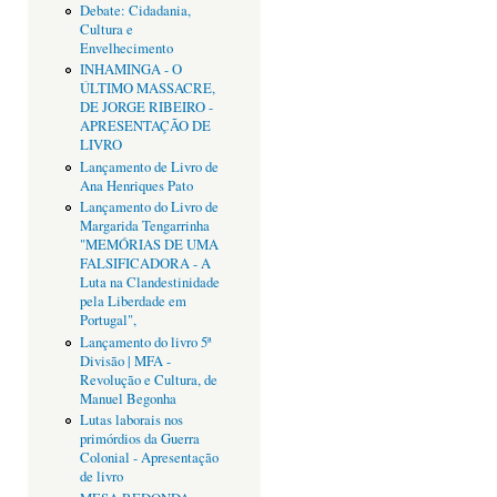
Debate: Cidadania,
Cultura e
Envelhecimento
INHAMINGA - O
ÚLTIMO MASSACRE,
DE JORGE RIBEIRO -
APRESENTAÇÃO DE
LIVRO
Lançamento de Livro de
Ana Henriques Pato
Lançamento do Livro de
Margarida Tengarrinha
"MEMÓRIAS DE UMA
FALSIFICADORA - A
Luta na Clandestinidade
pela Liberdade em
Portugal",
Lançamento do livro 5ª
Divisão | MFA -
Revolução e Cultura, de
Manuel Begonha
Lutas laborais nos
primórdios da Guerra
Colonial - Apresentação
de livro