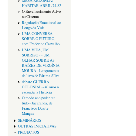
MESA REDONDA:
HABITAR ABRIL 74-82
O Envelhecimento Ativo
no Cinema
Regulação Emocional ao
Longo da Vida
UMA CONVERSA
SOBRE O FUTURO,
com Frederico Carvalho
UMA VIDA, UM
SORRISO - - UM
OLHAR SOBRE AS
RAÍZES DE VIRGÍNIA
MOURA - Lançamento
de livro de Fátima SIlva
debate GUERRA
COLONIAL - 40 anos a
esconder a História
O medo não poder ter
tudo - Jacarandá, de
Francisco Duarte
Mangas
SEMINÁRIOS
OUTRAS INICIATIVAS
PROJECTOS