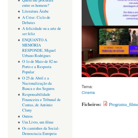
Quem me procurará
entre os homens?
Literatura Árabe
A Crise: Ciclo de
Debates
A felicidade ou a arte de
ser feliz
ENQUANTO A
MEMÓRIA
RESPONDE, Miguel
Urbano Rodrigues
O 1o de Maio de 82 no
Porto e a Resposta
Popular
O 25 de Abril e a
Nacionalização da
Tema:
Banca e dos Seguros
Cinema
Responsabilidade
Financeira e Tribunal de
Ficheiros:
Programa_filme
Contas, de António
Cluny
Outros
Um Livro, um filme
Os caminhos da Social-
Democracia Europeia