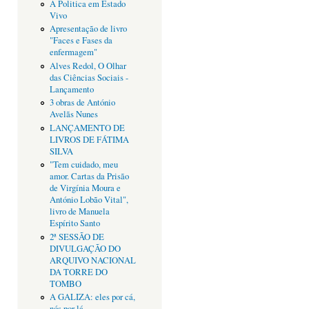
A Politica em Estado
Vivo
Apresentação de livro
"Faces e Fases da
enfermagem"
Alves Redol, O Olhar
das Ciências Sociais -
Lançamento
3 obras de António
Avelãs Nunes
LANÇAMENTO DE
LIVROS DE FÁTIMA
SILVA
"Tem cuidado, meu
amor. Cartas da Prisão
de Virgínia Moura e
António Lobão Vital",
livro de Manuela
Espírito Santo
2ª SESSÃO DE
DIVULGAÇÃO DO
ARQUIVO NACIONAL
DA TORRE DO
TOMBO
A GALIZA: eles por cá,
nós por lá