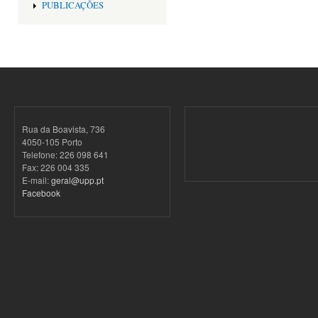
PUBLICAÇÕES
Rua da Boavista, 736
4050-105 Porto
Telefone: 226 098 641
Fax: 226 004 335
E-mail:
geral@upp.pt
Facebook