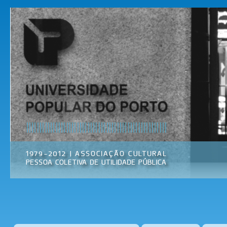
Pas
par
Universidade
Associação
con
Popular do
Cultural
prin
Porto