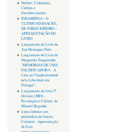
Debate: Cidadania,
Cultura e
Envelhecimento
INHAMINGA - O
ÚLTIMO MASSACRE,
DE JORGE RIBEIRO -
APRESENTAÇÃO DE
LIVRO
Lançamento de Livro de
Ana Henriques Pato
Lançamento do Livro de
Margarida Tengarrinha
"MEMÓRIAS DE UMA
FALSIFICADORA - A
Luta na Clandestinidade
pela Liberdade em
Portugal",
Lançamento do livro 5ª
Divisão | MFA -
Revolução e Cultura, de
Manuel Begonha
Lutas laborais nos
primórdios da Guerra
Colonial - Apresentação
de livro