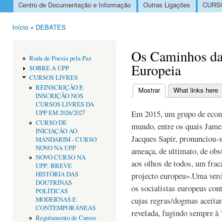
Centro de Documentação e Informação
Outras Ligações
CURSO
Menu principal
Início
»
DEBATES
Está aqui
Os Caminhos da
Roda de Poesia pela Paz
Europeia
SOBRE A UPP
CURSOS LIVRES
REINSCRIÇÃO E
Mostrar
(separador ativo)
What links here
INSCRIÇÃO NOS
Separadores primári
CURSOS LIVRES DA
Em 2015, um grupo de econo
UPP EM 2026/2027
CURSO DE
mundo, entre os quais James
INICIAÇÃO AO
Jacques Sapir, pronunciou‐s
MANDARIM - CURSO
NOVO NA UPP
ameaça, de ultimato, de obs
NOVO CURSO NA
aos olhos de todos, um frac
UPP: BREVE
HISTÓRIA DAS
projecto europeu».Uma ver
DOUTRINAS
os socialistas europeus cont
POLÍTICAS
cujas regras/dogmas aceita
MODERNAS E
CONTEMPORÂNEAS
revelada, fugindo sempre à ‘
Regulamento de Cursos