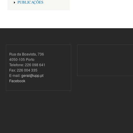
PUBLICAÇÕES
Rua da Boavista, 736
4050-105 Porto
Telefone: 226 098 641
Fax: 226 004 335
E-mail:
geral@upp.pt
Facebook