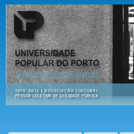
Pas
par
Universidade
Associação
con
Popular do
Cultural
prin
Porto