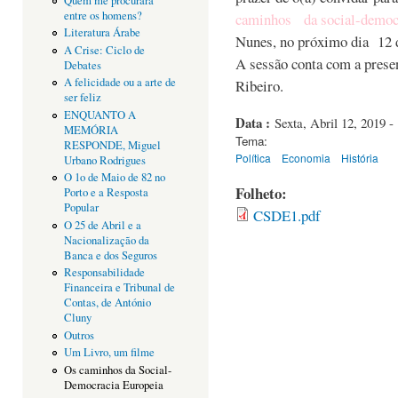
Quem me procurará
entre os homens?
caminhos da social-democr
Literatura Árabe
Nunes, no próximo dia 12 de
A Crise: Ciclo de
A sessão conta com a prese
Debates
A felicidade ou a arte de
Ribeiro.
ser feliz
ENQUANTO A
Data :
Sexta, Abril 12, 2019 -
MEMÓRIA
Tema:
RESPONDE, Miguel
Política
Economia
História
Urbano Rodrigues
O 1o de Maio de 82 no
Folheto:
Porto e a Resposta
Popular
CSDE1.pdf
O 25 de Abril e a
Nacionalização da
Banca e dos Seguros
Responsabilidade
Financeira e Tribunal de
Contas, de António
Cluny
Outros
Um Livro, um filme
Os caminhos da Social-
Democracia Europeia