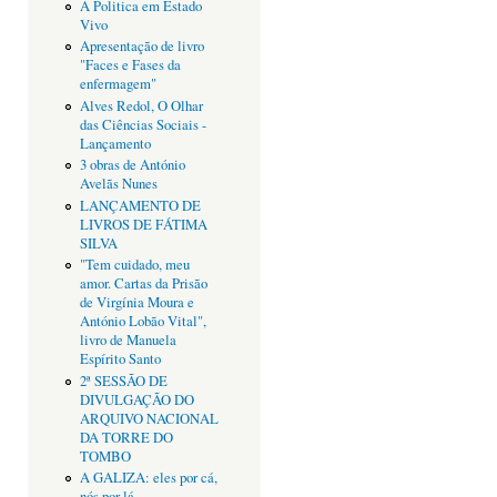
A Politica em Estado
Vivo
Apresentação de livro
"Faces e Fases da
enfermagem"
Alves Redol, O Olhar
das Ciências Sociais -
Lançamento
3 obras de António
Avelãs Nunes
LANÇAMENTO DE
LIVROS DE FÁTIMA
SILVA
"Tem cuidado, meu
amor. Cartas da Prisão
de Virgínia Moura e
António Lobão Vital",
livro de Manuela
Espírito Santo
2ª SESSÃO DE
DIVULGAÇÃO DO
ARQUIVO NACIONAL
DA TORRE DO
TOMBO
A GALIZA: eles por cá,
nós por lá