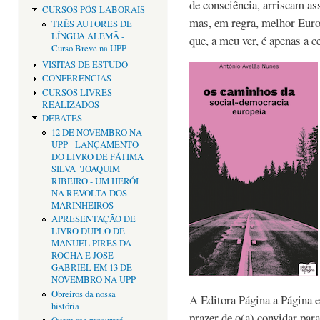
de consciência, arriscam a
CURSOS PÓS-LABORAIS
mas, em regra, melhor Europ
TRÊS AUTORES DE
LÍNGUA ALEMÃ -
que, a meu ver, é apenas a c
Curso Breve na UPP
VISITAS DE ESTUDO
CONFERÊNCIAS
CURSOS LIVRES
REALIZADOS
DEBATES
12 DE NOVEMBRO NA
UPP - LANÇAMENTO
DO LIVRO DE FÁTIMA
SILVA "JOAQUIM
RIBEIRO - UM HERÓI
NA REVOLTA DOS
MARINHEIROS
APRESENTAÇÃO DE
LIVRO DUPLO DE
MANUEL PIRES DA
ROCHA E JOSÉ
GABRIEL EM 13 DE
NOVEMBRO NA UPP
Obreiros da nossa
A Editora Página a Página e
história
prazer de o(a) convidar par