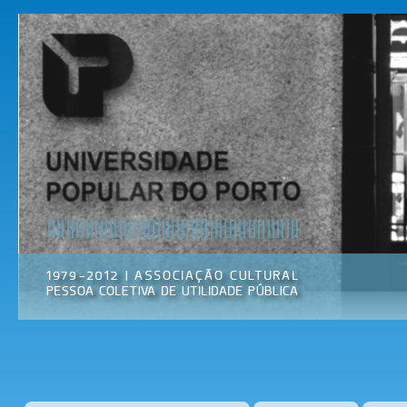
Pas
par
Universidade
Associação
con
Popular do
Cultural
prin
Porto