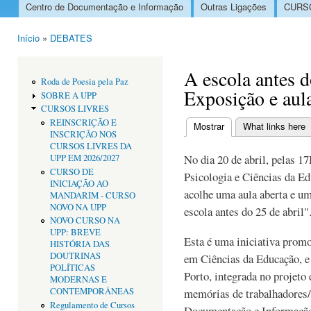
Centro de Documentação e Informação
Outras Ligações
CURSO
Menu principal
Início
»
DEBATES
Está aqui
A escola antes d
Roda de Poesia pela Paz
Exposição e aul
SOBRE A UPP
CURSOS LIVRES
REINSCRIÇÃO E
Mostrar
(separador ativo)
What links here
INSCRIÇÃO NOS
Separadores primári
CURSOS LIVRES DA
No dia 20 de abril, pelas 
UPP EM 2026/2027
CURSO DE
Psicologia e Ciências da Ed
INICIAÇÃO AO
acolhe uma aula aberta e u
MANDARIM - CURSO
NOVO NA UPP
escola antes do 25 de abril"
NOVO CURSO NA
UPP: BREVE
Esta é uma iniciativa prom
HISTÓRIA DAS
DOUTRINAS
em Ciências da Educação, e
POLÍTICAS
Porto, integrada no projeto
MODERNAS E
CONTEMPORÂNEAS
memórias de trabalhadores/
Regulamento de Cursos
Documentação e Informação