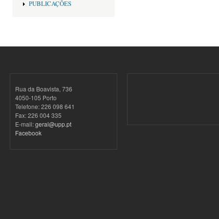
PUBLICAÇÕES
Rua da Boavista, 736
4050-105 Porto
Telefone: 226 098 641
Fax: 226 004 335
E-mail:
geral@upp.pt
Facebook