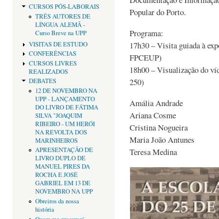
CURSOS PÓS-LABORAIS
Popular do Porto.
TRÊS AUTORES DE
LÍNGUA ALEMÃ -
Programa:
Curso Breve na UPP
17h30 – Visita guiada à exp
VISITAS DE ESTUDO
CONFERÊNCIAS
FPCEUP)
CURSOS LIVRES
18h00 – Visualização do ví
REALIZADOS
250)
DEBATES
12 DE NOVEMBRO NA
UPP - LANÇAMENTO
Amália Andrade
DO LIVRO DE FÁTIMA
Ariana Cosme
SILVA "JOAQUIM
RIBEIRO - UM HERÓI
Cristina Nogueira
NA REVOLTA DOS
Maria João Antunes
MARINHEIROS
APRESENTAÇÃO DE
Teresa Medina
LIVRO DUPLO DE
MANUEL PIRES DA
ROCHA E JOSÉ
GABRIEL EM 13 DE
NOVEMBRO NA UPP
Obreiros da nossa
história