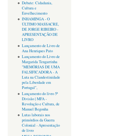
Debate: Cidadania,
Cultura e
Envelhecimento
INHAMINGA - O
ÚLTIMO MASSACRE,
DE JORGE RIBEIRO -
APRESENTAÇÃO DE
LIVRO
Lançamento de Livro de
Ana Henriques Pato
Lançamento do Livro de
Margarida Tengarrinha
"MEMÓRIAS DE UMA
FALSIFICADORA - A
Luta na Clandestinidade
pela Liberdade em
Portugal",
Lançamento do livro 5ª
Divisão | MFA -
Revolução e Cultura, de
Manuel Begonha
Lutas laborais nos
primórdios da Guerra
Colonial - Apresentação
de livro