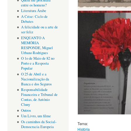
Quem me procurará
entre os homens?
Literatura Árabe
A Crise: Ciclo de
Debates
A felicidade ou a arte de
ser feliz
ENQUANTO A
MEMÓRIA
RESPONDE, Miguel
Urbano Rodrigues
O 1o de Maio de 82 no
Porto e a Resposta
Popular
O 25 de Abril e a
Nacionalização da
Banca e dos Seguros
Responsabilidade
Financeira e Tribunal de
Contas, de António
Cluny
Outros
Um Livro, um filme
Os caminhos da Social-
Tema:
Democracia Europeia
História