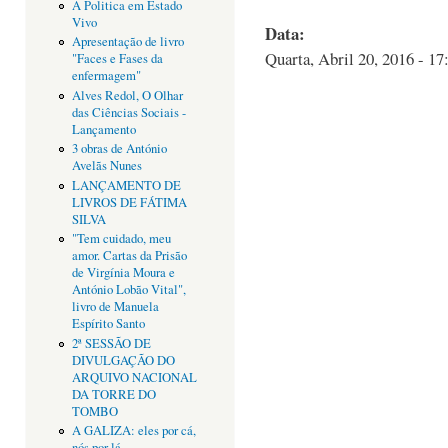
A Politica em Estado
Vivo
Data:
Apresentação de livro
Quarta, Abril 20, 2016 - 17
"Faces e Fases da
enfermagem"
Alves Redol, O Olhar
das Ciências Sociais -
Lançamento
3 obras de António
Avelãs Nunes
LANÇAMENTO DE
LIVROS DE FÁTIMA
SILVA
"Tem cuidado, meu
amor. Cartas da Prisão
de Virgínia Moura e
António Lobão Vital",
livro de Manuela
Espírito Santo
2ª SESSÃO DE
DIVULGAÇÃO DO
ARQUIVO NACIONAL
DA TORRE DO
TOMBO
A GALIZA: eles por cá,
nós por lá