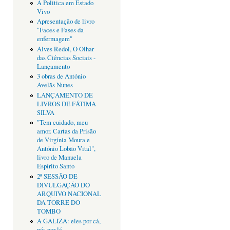
A Politica em Estado
Vivo
Apresentação de livro
"Faces e Fases da
enfermagem"
Alves Redol, O Olhar
das Ciências Sociais -
Lançamento
3 obras de António
Avelãs Nunes
LANÇAMENTO DE
LIVROS DE FÁTIMA
SILVA
"Tem cuidado, meu
amor. Cartas da Prisão
de Virgínia Moura e
António Lobão Vital",
livro de Manuela
Espírito Santo
2ª SESSÃO DE
DIVULGAÇÃO DO
ARQUIVO NACIONAL
DA TORRE DO
TOMBO
A GALIZA: eles por cá,
nós por lá