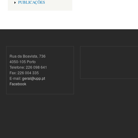
PUBLICAÇÕES
Rua da Boavista, 736
4050-105 Porto
Telefone: 226 098 641
Fax: 226 004 335
E-mail:
geral@upp.pt
Facebook