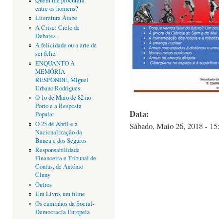
Quem me procurará
entre os homens?
Literatura Árabe
A Crise: Ciclo de
Debates
A felicidade ou a arte de
ser feliz
ENQUANTO A
MEMÓRIA
RESPONDE, Miguel
Urbano Rodrigues
O 1o de Maio de 82 no
Porto e a Resposta
Data:
Popular
O 25 de Abril e a
Sábado, Maio 26, 2018 - 15
Nacionalização da
Banca e dos Seguros
Responsabilidade
Financeira e Tribunal de
Contas, de António
Cluny
Outros
Um Livro, um filme
Os caminhos da Social-
Democracia Europeia