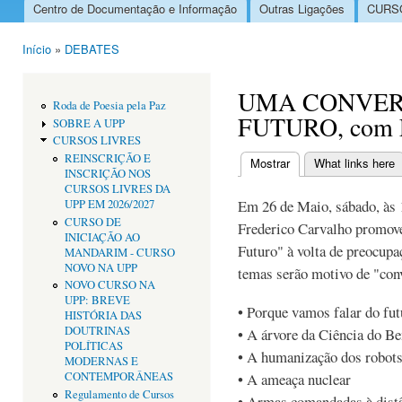
Centro de Documentação e Informação
Outras Ligações
CURSO
Menu principal
Início
»
DEBATES
Está aqui
UMA CONVER
Roda de Poesia pela Paz
FUTURO, com F
SOBRE A UPP
CURSOS LIVRES
REINSCRIÇÃO E
Mostrar
(separador ativo)
What links here
INSCRIÇÃO NOS
Separadores primári
CURSOS LIVRES DA
Em 26 de Maio, sábado, às 1
UPP EM 2026/2027
CURSO DE
Frederico Carvalho promov
INICIAÇÃO AO
Futuro" à volta de preocupa
MANDARIM - CURSO
NOVO NA UPP
temas serão motivo de "con
NOVO CURSO NA
UPP: BREVE
• Porque vamos falar do fut
HISTÓRIA DAS
DOUTRINAS
• A árvore da Ciência do B
POLÍTICAS
• A humanização dos robots
MODERNAS E
CONTEMPORÂNEAS
• A ameaça nuclear
Regulamento de Cursos
• Armas comandadas à dist