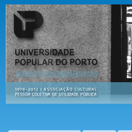
Pas
par
Universidade
Associação
con
Popular do
Cultural
prin
Porto