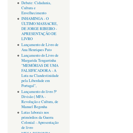
Debate: Cidadania,
Cultura e
Envelhecimento
INHAMINGA - O
ÚLTIMO MASSACRE,
DE JORGE RIBEIRO -
APRESENTAÇÃO DE
LIVRO
Lançamento de Livro de
Ana Henriques Pato
Lançamento do Livro de
Margarida Tengarrinha
"MEMÓRIAS DE UMA
FALSIFICADORA - A
Luta na Clandestinidade
pela Liberdade em
Portugal",
Lançamento do livro 5ª
Divisão | MFA -
Revolução e Cultura, de
Manuel Begonha
Lutas laborais nos
primórdios da Guerra
Colonial - Apresentação
de livro