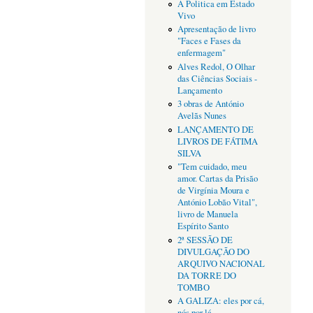
A Politica em Estado
Vivo
Apresentação de livro
"Faces e Fases da
enfermagem"
Alves Redol, O Olhar
das Ciências Sociais -
Lançamento
3 obras de António
Avelãs Nunes
LANÇAMENTO DE
LIVROS DE FÁTIMA
SILVA
"Tem cuidado, meu
amor. Cartas da Prisão
de Virgínia Moura e
António Lobão Vital",
livro de Manuela
Espírito Santo
2ª SESSÃO DE
DIVULGAÇÃO DO
ARQUIVO NACIONAL
DA TORRE DO
TOMBO
A GALIZA: eles por cá,
nós por lá