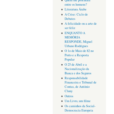
Quem me procurará
entre os homens?
Literatura Árabe
A Crise: Ciclo de
Debates
A felicidade ou a arte de
ser feliz
ENQUANTO A
MEMÓRIA
RESPONDE, Miguel
Urbano Rodrigues
O 1o de Maio de 82 no
Porto e a Resposta
Popular
O 25 de Abril e a
Nacionalização da
Banca e dos Seguros
Responsabilidade
Financeira e Tribunal de
Contas, de António
Cluny
Outros
Um Livro, um filme
Os caminhos da Social-
Democracia Europeia