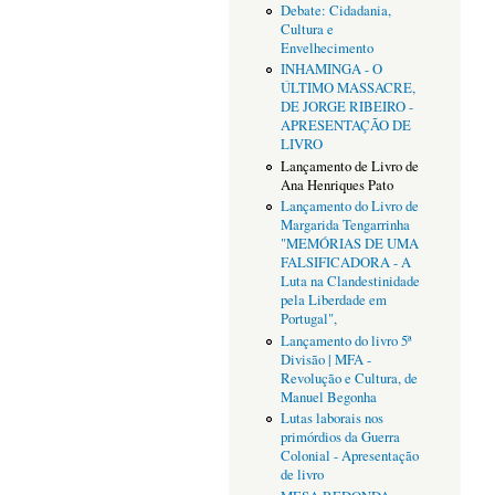
Debate: Cidadania,
Cultura e
Envelhecimento
INHAMINGA - O
ÚLTIMO MASSACRE,
DE JORGE RIBEIRO -
APRESENTAÇÃO DE
LIVRO
Lançamento de Livro de
Ana Henriques Pato
Lançamento do Livro de
Margarida Tengarrinha
"MEMÓRIAS DE UMA
FALSIFICADORA - A
Luta na Clandestinidade
pela Liberdade em
Portugal",
Lançamento do livro 5ª
Divisão | MFA -
Revolução e Cultura, de
Manuel Begonha
Lutas laborais nos
primórdios da Guerra
Colonial - Apresentação
de livro