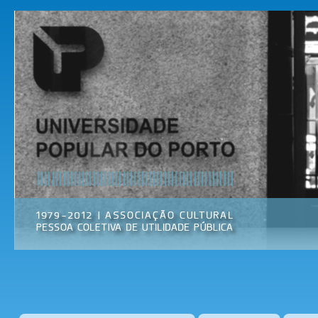
Pas
par
Universidade
Associação
con
Popular do
Cultural
prin
Porto