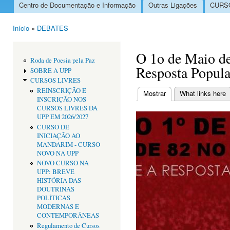
Centro de Documentação e Informação
Outras Ligações
CURSO
Menu principal
Início
»
DEBATES
Está aqui
O 1o de Maio de
Roda de Poesia pela Paz
Resposta Popula
SOBRE A UPP
CURSOS LIVRES
REINSCRIÇÃO E
Mostrar
(separador ativo)
What links here
INSCRIÇÃO NOS
Separadores primári
CURSOS LIVRES DA
UPP EM 2026/2027
CURSO DE
INICIAÇÃO AO
MANDARIM - CURSO
NOVO NA UPP
NOVO CURSO NA
UPP: BREVE
HISTÓRIA DAS
DOUTRINAS
POLÍTICAS
MODERNAS E
CONTEMPORÂNEAS
Regulamento de Cursos