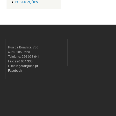
PUBLICAÇÕES
Rua da Boavista, 736
4050-105 Porto
Telefone: 226 098 641
Fax: 226 004 335
E-mail:
geral@upp.pt
Facebook