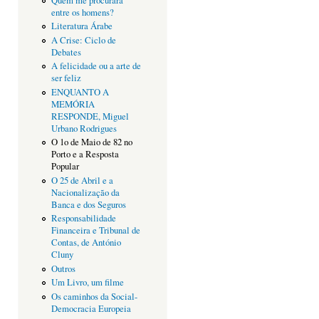
Quem me procurará
entre os homens?
Literatura Árabe
A Crise: Ciclo de
Debates
A felicidade ou a arte de
ser feliz
ENQUANTO A
MEMÓRIA
RESPONDE, Miguel
Urbano Rodrigues
O 1o de Maio de 82 no
Porto e a Resposta
Popular
O 25 de Abril e a
Nacionalização da
Banca e dos Seguros
Responsabilidade
Financeira e Tribunal de
Contas, de António
Cluny
Outros
Um Livro, um filme
Os caminhos da Social-
Democracia Europeia