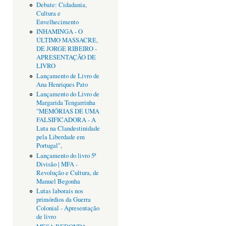
Debate: Cidadania,
Cultura e
Envelhecimento
INHAMINGA - O
ÚLTIMO MASSACRE,
DE JORGE RIBEIRO -
APRESENTAÇÃO DE
LIVRO
Lançamento de Livro de
Ana Henriques Pato
Lançamento do Livro de
Margarida Tengarrinha
"MEMÓRIAS DE UMA
FALSIFICADORA - A
Luta na Clandestinidade
pela Liberdade em
Portugal",
Lançamento do livro 5ª
Divisão | MFA -
Revolução e Cultura, de
Manuel Begonha
Lutas laborais nos
primórdios da Guerra
Colonial - Apresentação
de livro