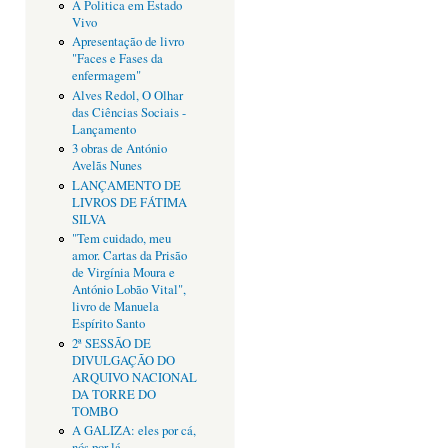
A Politica em Estado
Vivo
Apresentação de livro
"Faces e Fases da
enfermagem"
Alves Redol, O Olhar
das Ciências Sociais -
Lançamento
3 obras de António
Avelãs Nunes
LANÇAMENTO DE
LIVROS DE FÁTIMA
SILVA
"Tem cuidado, meu
amor. Cartas da Prisão
de Virgínia Moura e
António Lobão Vital",
livro de Manuela
Espírito Santo
2ª SESSÃO DE
DIVULGAÇÃO DO
ARQUIVO NACIONAL
DA TORRE DO
TOMBO
A GALIZA: eles por cá,
nós por lá