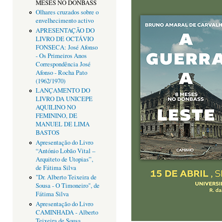
MESES NO DONBASS
Olhares cruzados sobre o
envelhecimento activo
APRESENTAÇÃO DO
LIVRO DE OCTÁVIO
FONSECA: José Afonso
- Os Primeiros Anos
Correspondência José
Afonso - Rocha Pato
(1962/1970)
LANÇAMENTO DO
LIVRO DA UNICEPE
AQUILINO NO
FEMININO, DE
MANUEL DE LIMA
BASTOS
Apresentação do Livro
“António Lobão Vital –
Arquiteto de Utopias”,
de Fátima Silva
"Dr. Alberto Teixeira de
Sousa - O Timoneiro", de
Fátima Silva
Apresentação do Livro
CAMINHADA - Alberto
Teixeira de Sousa