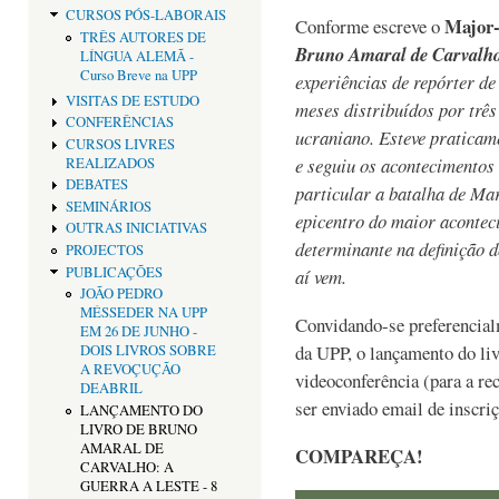
CURSOS PÓS-LABORAIS
Major-
Conforme escreve o
TRÊS AUTORES DE
Bruno Amaral de Carvalh
LÍNGUA ALEMÃ -
Curso Breve na UPP
experiências de repórter de
VISITAS DE ESTUDO
meses distribuídos por trê
CONFERÊNCIAS
ucraniano. Esteve praticam
CURSOS LIVRES
e seguiu os acontecimentos
REALIZADOS
DEBATES
particular a batalha de Mar
SEMINÁRIOS
epicentro do maior acontec
OUTRAS INICIATIVAS
determinante na definição 
PROJECTOS
PUBLICAÇÕES
aí vem.
JOÃO PEDRO
MÉSSEDER NA UPP
Convidando-se preferencialm
EM 26 DE JUNHO -
da UPP, o lançamento do l
DOIS LIVROS SOBRE
A REVOÇUÇÃO
videoconferência (para a re
DEABRIL
ser enviado email de inscri
LANÇAMENTO DO
LIVRO DE BRUNO
AMARAL DE
COMPAREÇA!
CARVALHO: A
GUERRA A LESTE - 8