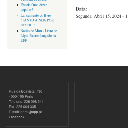
Ebook- Ouvi dizer
Data:
popular?
Segunda, Abril 15, 2024 - 1
Lançamento do livro
"TANTO AINDA POR
DIZER..."
Nadas de Mim - Livro de
Lígia Bastos lançado na
UPP
Rua da Boavista, 736
4050-105 Porto
Telefone: 226 098 641
Fax: 226 004 335
E-mail:
geral@upp.pt
Facebook