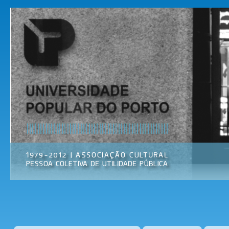
Pas
par
Universidade
Associação
con
Popular do
Cultural
prin
Porto