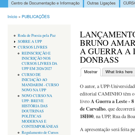
Centro de Documentação e Informação
Outras Ligações
CURSO
Menu principal
Início
»
PUBLICAÇÕES
Está aqui
LANÇAMENTO
Roda de Poesia pela Paz
BRUNO AMAR
SOBRE A UPP
CURSOS LIVRES
A GUERRA A L
REINSCRIÇÃO E
DONBASS
INSCRIÇÃO NOS
CURSOS LIVRES DA
UPP EM 2026/2027
Mostrar
(separador ativo)
What links here
CURSO DE
Separadores primári
INICIAÇÃO AO
MANDARIM - CURSO
O autor, a UPP-Universidad
NOVO NA UPP
editorial CAMINHO têm o p
NOVO CURSO NA
A Guerra a Leste - 
livro
UPP: BREVE
HISTÓRIA DAS
de Carvalho
, que decorrer
DOUTRINAS
18H00
, na UPP, Rua da Boa
POLÍTICAS
MODERNAS E
CONTEMPORÂNEAS
A apresentação será feita pe
Regulamento de Cursos