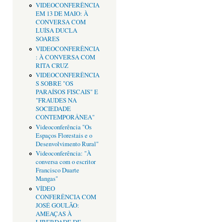
VIDEOCONFERÊNCIA
EM 13 DE MAIO: À
CONVERSA COM
LUÍSA DUCLA
SOARES
VIDEOCONFERÊNCIA
: À CONVERSA COM
RITA CRUZ
VIDEOCONFERÊNCIA
S SOBRE "OS
PARAÍSOS FISCAIS" E
"FRAUDES NA
SOCIEDADE
CONTEMPORÂNEA"
Videoconferência "Os
Espaços Florestais e o
Desenvolvimento Rural"
Videoconferência: "À
conversa com o escritor
Francisco Duarte
Mangas"
VÍDEO
CONFERÊNCIA COM
JOSÉ GOULÃO:
AMEAÇAS À