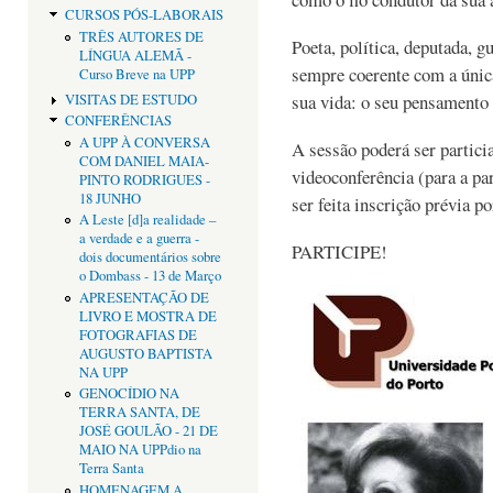
CURSOS PÓS-LABORAIS
TRÊS AUTORES DE
Poeta, política, deputada, gu
LÍNGUA ALEMÃ -
sempre coerente com a única
Curso Breve na UPP
sua vida: o seu pensamento l
VISITAS DE ESTUDO
CONFERÊNCIAS
A UPP À CONVERSA
A sessão poderá ser partici
COM DANIEL MAIA-
videoconferência (para a pa
PINTO RODRIGUES -
18 JUNHO
ser feita inscrição prévia p
A Leste [d]a realidade –
a verdade e a guerra -
PARTICIPE!
dois documentários sobre
o Dombass - 13 de Março
APRESENTAÇÃO DE
LIVRO E MOSTRA DE
FOTOGRAFIAS DE
AUGUSTO BAPTISTA
NA UPP
GENOCÍDIO NA
TERRA SANTA, DE
JOSÉ GOULÃO - 21 DE
MAIO NA UPPdio na
Terra Santa
HOMENAGEM A