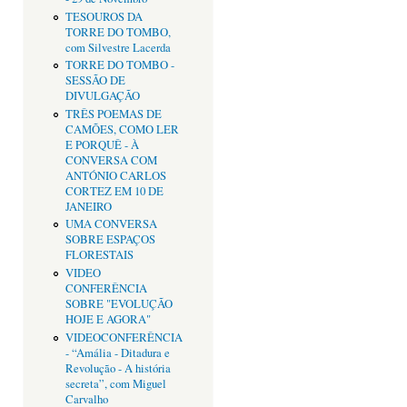
TESOUROS DA
TORRE DO TOMBO,
com Silvestre Lacerda
TORRE DO TOMBO -
SESSÃO DE
DIVULGAÇÃO
TRÊS POEMAS DE
CAMÕES, COMO LER
E PORQUÊ - À
CONVERSA COM
ANTÓNIO CARLOS
CORTEZ EM 10 DE
JANEIRO
UMA CONVERSA
SOBRE ESPAÇOS
FLORESTAIS
VIDEO
CONFERÊNCIA
SOBRE "EVOLUÇÃO
HOJE E AGORA"
VIDEOCONFERÊNCIA
- “Amália - Ditadura e
Revolução - A história
secreta”, com Miguel
Carvalho