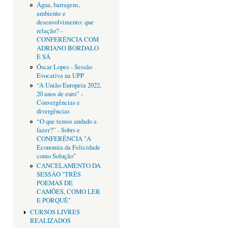
Água, barragens,
ambiente e
desenvolvimento: que
relação? -
CONFERÊNCIA COM
ADRIANO BORDALO
E SÁ
Óscar Lopes - Sessão
Evocativa na UPP
“A União Europeia 2022,
20 anos de euro” -
Convergências e
divergências
“O que temos andado a
fazer?” - Sobrs e
CONFERÊNCIA "A
Economia da Felicidade
como Solução"
CANCELAMENTO DA
SESSÂO "TRÊS
POEMAS DE
CAMÕES, COMO LER
E PORQUÊ"
CURSOS LIVRES
REALIZADOS