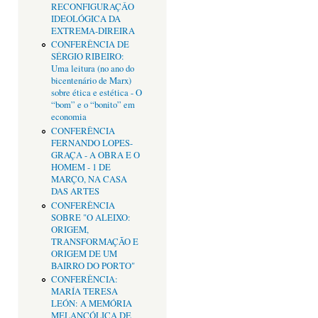
RECONFIGURAÇÂO
IDEOLÓGICA DA
EXTREMA-DIREIRA
CONFERÊNCIA DE
SÉRGIO RIBEIRO:
Uma leitura (no ano do
bicentenário de Marx)
sobre ética e estética - O
“bom” e o “bonito” em
economia
CONFERÊNCIA
FERNANDO LOPES-
GRAÇA - A OBRA E O
HOMEM - 1 DE
MARÇO, NA CASA
DAS ARTES
CONFERÊNCIA
SOBRE "O ALEIXO:
ORIGEM,
TRANSFORMAÇÃO E
ORIGEM DE UM
BAIRRO DO PORTO"
CONFERÊNCIA:
MARÍA TERESA
LEÓN: A MEMÓRIA
MELANCÓLICA DE