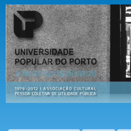
Pas
par
Universidade
Associação
con
Popular do
Cultural
prin
Porto