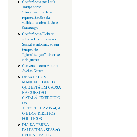
Conferência por Luís
Tarujo sobre
"Envelhecimento e
representações da
velhice na obra de José
Saramago"
Conferência/Debate
sobre a Comunicação
Social e informação em
tempos de
“globalização”, de crise
e de guerra
Conversas com António
Avelãs Nunes
DEBATE COM
MANUEL LOFF - O
QUE ESTÁ EM CAUSA
NA QUESTÃO
CATALÃ: EXERCÍCIO
DA
AUTODETERMINAÇÃ
O E DOS DIREITOS
POLÍTICOS
DIA DA TERRA
PALESTINA - SESSÃO
EVOCATIVA POR