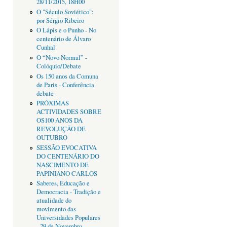
28/11/2015, 18H00
O "Século Soviético":
por Sérgio Ribeiro
O Lápis e o Punho - No
centenário de Álvaro
Cunhal
O “Novo Normal” -
Colóquio/Debate
Os 150 anos da Comuna
de Paris - Conferência
debate
PRÓXIMAS
ACTIVIDADES SOBRE
OS100 ANOS DA
REVOLUÇÃO DE
OUTUBRO
SESSÃO EVOCATIVA
DO CENTENÁRIO DO
NASCIMENTO DE
PAPINIANO CARLOS
Saberes, Educação e
Democracia - Tradição e
atualidade do
movimento das
Universidades Populares
- 29 de Novembro