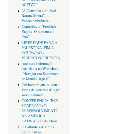
ACTIVO"
"À Conversa com José
Barata-Moura" -
Videoconferência
Conferência "Fredrich
Engels- O homem e a
obra"
LIBERDADE PARA A
PALESTINA. FIM À
OCUPAÇÃO -
VIDEOCONFERÊNCIA
Acesso à informação
partilhada no Workshop
“Navegar em Segurança
no Mundo Digital”
Um homem que mudou a
forma de pensar e de agir
sobre o mundo
CONFERÊNCIA "PAZ,
SOBERANIA E
DESENVOLVIMENTO
NA AMÉRICA
LATINA" - 16 de Maio
O Palhinhas & C.ª na
UPP - 3 Maio