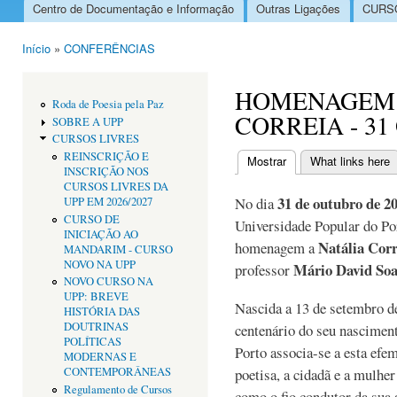
Centro de Documentação e Informação
Outras Ligações
CURSO
Menu principal
Início
»
CONFERÊNCIAS
Está aqui
HOMENAGEM 
Roda de Poesia pela Paz
CORREIA - 3
SOBRE A UPP
CURSOS LIVRES
REINSCRIÇÃO E
Mostrar
(separador ativo)
What links here
INSCRIÇÃO NOS
Separadores primári
CURSOS LIVRES DA
31 de outubro de 20
No dia
UPP EM 2026/2027
CURSO DE
Universidade Popular do Po
INICIAÇÃO AO
Natália Corr
homenagem a
MANDARIM - CURSO
NOVO NA UPP
Mário David Soa
professor
NOVO CURSO NA
UPP: BREVE
Nascida a 13 de setembro d
HISTÓRIA DAS
DOUTRINAS
centenário do seu nascimen
POLÍTICAS
Porto associa-se a esta ef
MODERNAS E
CONTEMPORÂNEAS
poetisa, a cidadã e a mulhe
Regulamento de Cursos
como o fio condutor da sua 