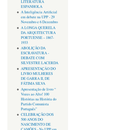
LITERATURA
ESPANHOLA
A Inteligência Artificial
em debate na UPP - 29
Novembro e 6 Dezembro
A LONGA QUERELA
DA ARQUITECTURA
PORTUENSE – 1867-
1933
ABOLIÇÃO DA
ESCRAVATURA -
DEBATE COM
SILVESTRE LACERDA
APRESENTAÇÂO DO
LIVRO MULHERES
DE GARRA II, DE
FÁTIMA SILVA
Apresentação de livro “
Vozes ao Alto! 100
Histórias na História do
Partido Comunista
Português”
CELEBRAÇÃO DOS
500 ANOS DO
NASCIMENTO DE
CAMÕES - Na UPP em