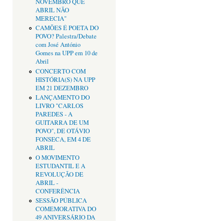
NOVEMBRO QUE
ABRIL NÃO
MERECIA"
CAMÕES É POETA DO
POVO? Palestra/Debate
com José António
Gomes na UPP em 10 de
Abril
CONCERTO COM
HISTÓRIA(S) NA UPP
EM 21 DEZEMBRO
LANÇAMENTO DO
LIVRO "CARLOS
PAREDES - A
GUITARRA DE UM
POVO", DE OTÁVIO
FONSECA, EM 4 DE
ABRIL
O MOVIMENTO
ESTUDANTIL E A
REVOLUÇÃO DE
ABRIL -
CONFERÊNCIA
SESSÃO PÚBLICA
COMEMORATIVA DO
49 ANIVERSÁRIO DA