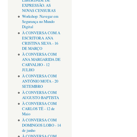
LIBERDADE DE
EXPRESSÃO. AS
NOVAS CENSURAS
Workshop: Navegar em
Segurança no Mundo
Digital
À CONVERSA COM A
ESCRITORA ANA
CRISTINA SILVA - 16
DE MARÇO
À CONVERSA COM
ANA MARGARIDA DE
CARVALHO - 12
JULHO
À CONVERSA COM
ANTÓNIO MOTA - 20
SETEMBRO
À CONVERSA COM
AUGUSTO BAPTISTA
À CONVERSA COM
CARLOS TÊ - 12 de
Maio
À CONVERSA COM
DOMINGOS LOBO - 14
de junho
À CONVERSA COM