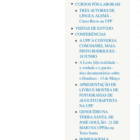
CURSOS PÓS-LABORAIS
TRÊS AUTORES DE
LÍNGUA ALEMÃ -
Curso Breve na UPP
VISITAS DE ESTUDO
CONFERÊNCIAS
A UPP À CONVERSA
COM DANIEL MAIA-
PINTO RODRIGUES -
18 JUNHO
A Leste [d]a realidade –
a verdade e a guerra -
dois documentários sobre
o Dombass - 13 de Março
APRESENTAÇÃO DE
LIVRO E MOSTRA DE
FOTOGRAFIAS DE
AUGUSTO BAPTISTA
NA UPP
GENOCÍDIO NA
TERRA SANTA, DE
JOSÉ GOULÃO - 21 DE
MAIO NA UPPdio na
Terra Santa
HOMENAGEM A