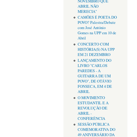
NOVEMBRO QUE
ABRIL NÃO
MERECIA"
CAMÕES É POETA DO
POVO? Palestra/Debate
com José António
Gomes na UPP em 10 de
Abril
CONCERTO COM
HISTÓRIA(S) NA UPP
EM 21 DEZEMBRO
LANÇAMENTO DO
LIVRO "CARLOS
PAREDES - A
GUITARRA DE UM
POVO", DE OTÁVIO
FONSECA, EM 4 DE
ABRIL
O MOVIMENTO
ESTUDANTIL E A
REVOLUÇÃO DE
ABRIL -
CONFERÊNCIA
SESSÃO PÚBLICA
COMEMORATIVA DO
49 ANIVERSÁRIO DA