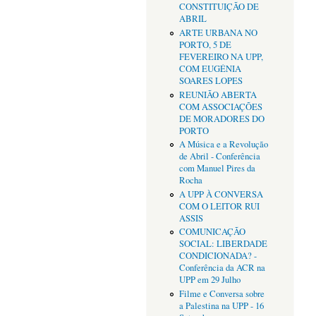
CONSTITUIÇÃO DE
ABRIL
ARTE URBANA NO
PORTO, 5 DE
FEVEREIRO NA UPP,
COM EUGÉNIA
SOARES LOPES
REUNIÃO ABERTA
COM ASSOCIAÇÕES
DE MORADORES DO
PORTO
A Música e a Revolução
de Abril - Conferência
com Manuel Pires da
Rocha
A UPP À CONVERSA
COM O LEITOR RUI
ASSIS
COMUNICAÇÃO
SOCIAL: LIBERDADE
CONDICIONADA? -
Conferência da ACR na
UPP em 29 Julho
Filme e Conversa sobre
a Palestina na UPP - 16