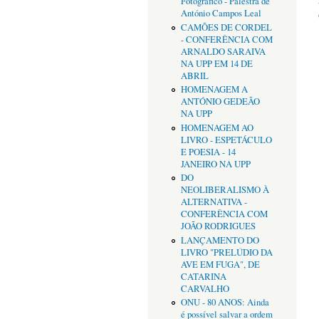
Fotográfico - Palestra de
António Campos Leal
CAMÕES DE CORDEL
- CONFERÊNCIA COM
ARNALDO SARAIVA
NA UPP EM 14 DE
ABRIL
HOMENAGEM A
ANTÓNIO GEDEÃO
NA UPP
HOMENAGEM AO
LIVRO - ESPETÁCULO
E POESIA - 14
JANEIRO NA UPP
DO
NEOLIBERALISMO À
ALTERNATIVA -
CONFERÊNCIA COM
JOÃO RODRIGUES
LANÇAMENTO DO
LIVRO "PRELÚDIO DA
AVE EM FUGA", DE
CATARINA
CARVALHO
ONU - 80 ANOS: Ainda
é possível salvar a ordem