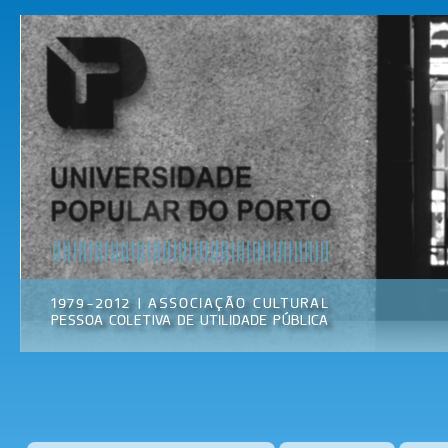
Pas
par
Universidade
Associação
con
Popular do
Cultural
prin
Porto