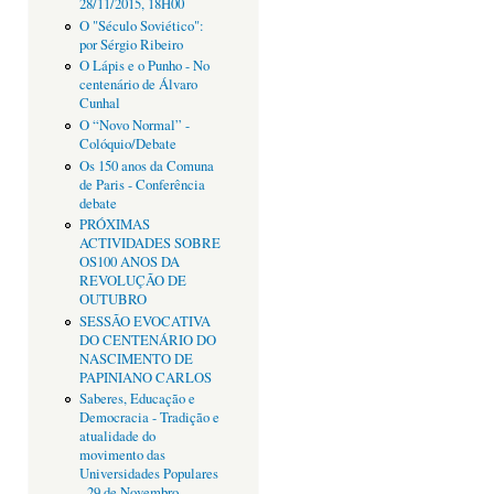
28/11/2015, 18H00
O "Século Soviético":
por Sérgio Ribeiro
O Lápis e o Punho - No
centenário de Álvaro
Cunhal
O “Novo Normal” -
Colóquio/Debate
Os 150 anos da Comuna
de Paris - Conferência
debate
PRÓXIMAS
ACTIVIDADES SOBRE
OS100 ANOS DA
REVOLUÇÃO DE
OUTUBRO
SESSÃO EVOCATIVA
DO CENTENÁRIO DO
NASCIMENTO DE
PAPINIANO CARLOS
Saberes, Educação e
Democracia - Tradição e
atualidade do
movimento das
Universidades Populares
- 29 de Novembro