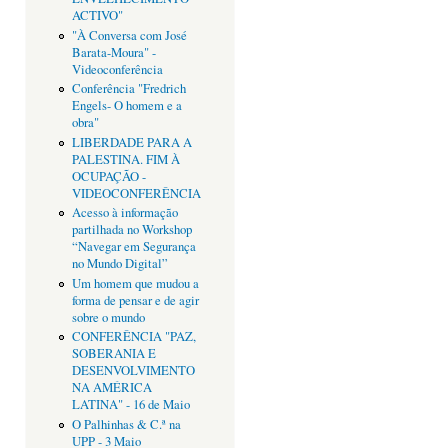
ACTIVO"
"À Conversa com José
Barata-Moura" -
Videoconferência
Conferência "Fredrich
Engels- O homem e a
obra"
LIBERDADE PARA A
PALESTINA. FIM À
OCUPAÇÃO -
VIDEOCONFERÊNCIA
Acesso à informação
partilhada no Workshop
“Navegar em Segurança
no Mundo Digital”
Um homem que mudou a
forma de pensar e de agir
sobre o mundo
CONFERÊNCIA "PAZ,
SOBERANIA E
DESENVOLVIMENTO
NA AMÉRICA
LATINA" - 16 de Maio
O Palhinhas & C.ª na
UPP - 3 Maio