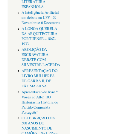
LITERATURA
ESPANHOLA
A Inteligência Artificial
em debate na UPP - 29
Novembro e 6 Dezembro
A LONGA QUERELA
DA ARQUITECTURA
PORTUENSE – 1867-
1933
ABOLIÇÃO DA
ESCRAVATURA -
DEBATE COM
SILVESTRE LACERDA
APRESENTAÇÂO DO
LIVRO MULHERES
DE GARRA II, DE
FÁTIMA SILVA
Apresentação de livro “
Vozes ao Alto! 100
Histórias na História do
Partido Comunista
Português”
CELEBRAÇÃO DOS
500 ANOS DO
NASCIMENTO DE
CAMÕES - Na UPP em