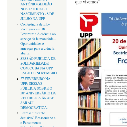
que vivemos”.
ANTÓNIO GEDEÃO
NOS 120 DO SEU
NASCIMENTO - 8 DE
JULHO NA UPP
Conferência de Eloy
Rodrigues em 18
Fevereiro : A ciência ao
serviço da humanidade -
Oportunidades e
ameaças para a ciência
aberta
SESSÃO PÚBLICA DE
SOLIDARIEDADE
COM CUBA NA UPP
EM 20 DE NOVEMBRO
27 FEVEREIRO NA
UPP: SESSÃO
PÚBLICA SOBRE O
50º ANIVERSÁRIO DA
REPÚBLICA ÁRABE
SARAUI
DEMOCRÁTICA.
Entre o “Instante
decisivo” Bressoniano e
o Pensamento