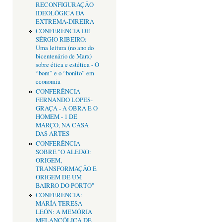
RECONFIGURAÇÂO
IDEOLÓGICA DA
EXTREMA-DIREIRA
CONFERÊNCIA DE
SÉRGIO RIBEIRO:
Uma leitura (no ano do
bicentenário de Marx)
sobre ética e estética - O
“bom” e o “bonito” em
economia
CONFERÊNCIA
FERNANDO LOPES-
GRAÇA - A OBRA E O
HOMEM - 1 DE
MARÇO, NA CASA
DAS ARTES
CONFERÊNCIA
SOBRE "O ALEIXO:
ORIGEM,
TRANSFORMAÇÃO E
ORIGEM DE UM
BAIRRO DO PORTO"
CONFERÊNCIA:
MARÍA TERESA
LEÓN: A MEMÓRIA
MELANCÓLICA DE