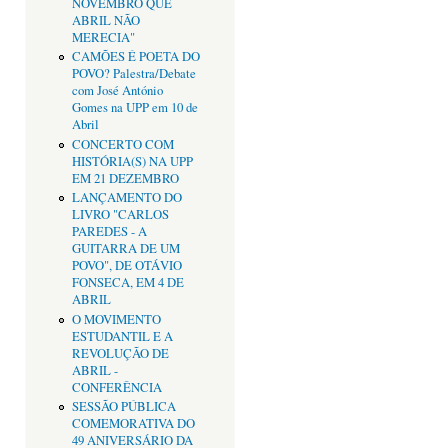
NOVEMBRO QUE
ABRIL NÃO
MERECIA"
CAMÕES É POETA DO
POVO? Palestra/Debate
com José António
Gomes na UPP em 10 de
Abril
CONCERTO COM
HISTÓRIA(S) NA UPP
EM 21 DEZEMBRO
LANÇAMENTO DO
LIVRO "CARLOS
PAREDES - A
GUITARRA DE UM
POVO", DE OTÁVIO
FONSECA, EM 4 DE
ABRIL
O MOVIMENTO
ESTUDANTIL E A
REVOLUÇÃO DE
ABRIL -
CONFERÊNCIA
SESSÃO PÚBLICA
COMEMORATIVA DO
49 ANIVERSÁRIO DA