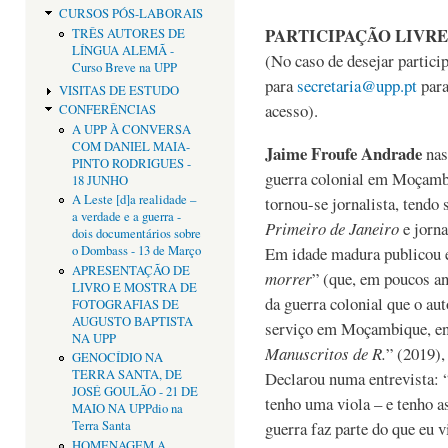
CURSOS PÓS-LABORAIS
PARTICIPAÇÃO LIVRE
TRÊS AUTORES DE
LÍNGUA ALEMÃ -
(No caso de desejar particip
Curso Breve na UPP
para
secretaria@upp.pt
para
VISITAS DE ESTUDO
acesso).
CONFERÊNCIAS
A UPP À CONVERSA
COM DANIEL MAIA-
Jaime Froufe Andrade
nas
PINTO RODRIGUES -
guerra colonial em Moçamb
18 JUNHO
A Leste [d]a realidade –
tornou-se jornalista, tendo 
a verdade e a guerra -
Primeiro de Janeiro
e jorna
dois documentários sobre
Em idade madura publicou e
o Dombass - 13 de Março
APRESENTAÇÃO DE
morrer
” (que, em poucos an
LIVRO E MOSTRA DE
da guerra colonial que o au
FOTOGRAFIAS DE
AUGUSTO BAPTISTA
serviço em Moçambique, ent
NA UPP
Manuscritos de R.
” (2019),
GENOCÍDIO NA
TERRA SANTA, DE
Declarou numa entrevista: “
JOSÉ GOULÃO - 21 DE
tenho uma viola – e tenho as
MAIO NA UPPdio na
guerra faz parte do que eu 
Terra Santa
HOMENAGEM A