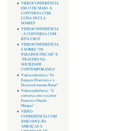
VIDEOCONFERÊNCIA
EM 13 DE MAIO: À
CONVERSA COM
LUÍSA DUCLA
SOARES
VIDEOCONFERÊNCIA
: À CONVERSA COM
RITA CRUZ
VIDEOCONFERÊNCIA
S SOBRE "OS
PARAÍSOS FISCAIS" E
"FRAUDES NA
SOCIEDADE
CONTEMPORÂNEA"
Videoconferência "Os
Espaços Florestais e o
Desenvolvimento Rural"
Videoconferência: "À
conversa com o escritor
Francisco Duarte
Mangas"
VÍDEO
CONFERÊNCIA COM
JOSÉ GOULÃO:
AMEAÇAS À