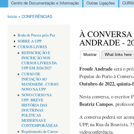
Centro de Documentação e Informação
Outras Ligações
CURSO
Menu principal
Início
»
CONFERÊNCIAS
Está aqui
À CONVERSA
Roda de Poesia pela Paz
ANDRADE - 20 
SOBRE A UPP
CURSOS LIVRES
REINSCRIÇÃO E
Mostrar
(separador ativo)
What links here
INSCRIÇÃO NOS
Separadores primári
CURSOS LIVRES DA
Froufe Andrade
será o pró
UPP EM 2026/2027
CURSO DE
Popular do Porto à Convers
INICIAÇÃO AO
Outubro de 2022, quinta-f
MANDARIM - CURSO
NOVO NA UPP
NOVO CURSO NA
Nesta conversa, o escritor 
UPP: BREVE
Beatriz Campos
, professo
HISTÓRIA DAS
DOUTRINAS
POLÍTICAS
A conversa poderá ser acom
MODERNAS E
UPP, na Rua da Boavista, 7
CONTEMPORÂNEAS
videoconferência.
Regulamento de Cursos