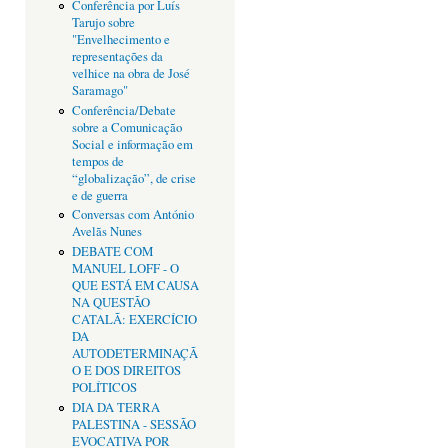
Conferência por Luís
Tarujo sobre
"Envelhecimento e
representações da
velhice na obra de José
Saramago"
Conferência/Debate
sobre a Comunicação
Social e informação em
tempos de
“globalização”, de crise
e de guerra
Conversas com António
Avelãs Nunes
DEBATE COM
MANUEL LOFF - O
QUE ESTÁ EM CAUSA
NA QUESTÃO
CATALÃ: EXERCÍCIO
DA
AUTODETERMINAÇÃ
O E DOS DIREITOS
POLÍTICOS
DIA DA TERRA
PALESTINA - SESSÃO
EVOCATIVA POR