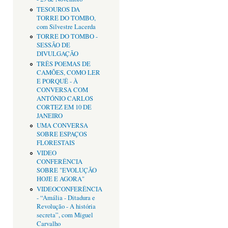
TESOUROS DA
TORRE DO TOMBO,
com Silvestre Lacerda
TORRE DO TOMBO -
SESSÃO DE
DIVULGAÇÃO
TRÊS POEMAS DE
CAMÕES, COMO LER
E PORQUÊ - À
CONVERSA COM
ANTÓNIO CARLOS
CORTEZ EM 10 DE
JANEIRO
UMA CONVERSA
SOBRE ESPAÇOS
FLORESTAIS
VIDEO
CONFERÊNCIA
SOBRE "EVOLUÇÃO
HOJE E AGORA"
VIDEOCONFERÊNCIA
- “Amália - Ditadura e
Revolução - A história
secreta”, com Miguel
Carvalho