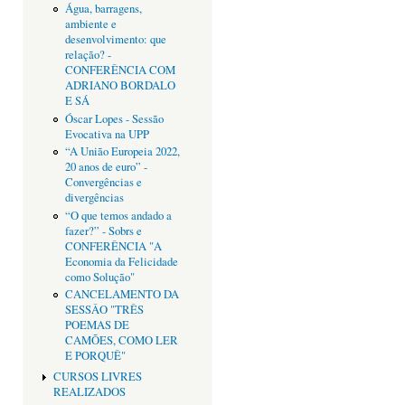
Água, barragens,
ambiente e
desenvolvimento: que
relação? -
CONFERÊNCIA COM
ADRIANO BORDALO
E SÁ
Óscar Lopes - Sessão
Evocativa na UPP
“A União Europeia 2022,
20 anos de euro” -
Convergências e
divergências
“O que temos andado a
fazer?” - Sobrs e
CONFERÊNCIA "A
Economia da Felicidade
como Solução"
CANCELAMENTO DA
SESSÂO "TRÊS
POEMAS DE
CAMÕES, COMO LER
E PORQUÊ"
CURSOS LIVRES
REALIZADOS