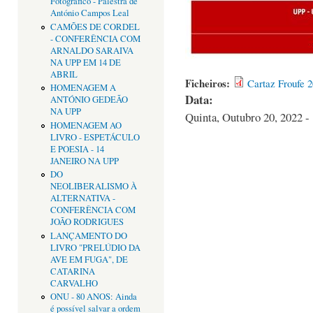
Fotográfico - Palestra de
António Campos Leal
CAMÕES DE CORDEL
- CONFERÊNCIA COM
ARNALDO SARAIVA
NA UPP EM 14 DE
ABRIL
Ficheiros:
Cartaz Froufe 2
HOMENAGEM A
Data:
ANTÓNIO GEDEÃO
NA UPP
Quinta, Outubro 20, 2022 -
HOMENAGEM AO
LIVRO - ESPETÁCULO
E POESIA - 14
JANEIRO NA UPP
DO
NEOLIBERALISMO À
ALTERNATIVA -
CONFERÊNCIA COM
JOÃO RODRIGUES
LANÇAMENTO DO
LIVRO "PRELÚDIO DA
AVE EM FUGA", DE
CATARINA
CARVALHO
ONU - 80 ANOS: Ainda
é possível salvar a ordem