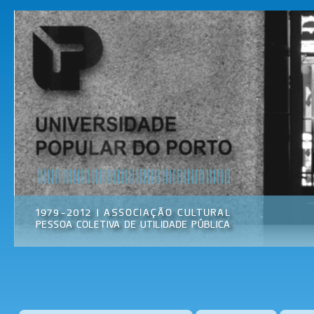
Pas
par
Universidade
Associação
con
Popular do
Cultural
prin
Porto