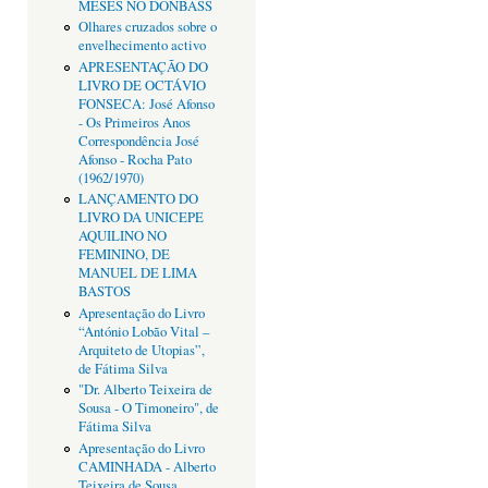
MESES NO DONBASS
Olhares cruzados sobre o
envelhecimento activo
APRESENTAÇÃO DO
LIVRO DE OCTÁVIO
FONSECA: José Afonso
- Os Primeiros Anos
Correspondência José
Afonso - Rocha Pato
(1962/1970)
LANÇAMENTO DO
LIVRO DA UNICEPE
AQUILINO NO
FEMININO, DE
MANUEL DE LIMA
BASTOS
Apresentação do Livro
“António Lobão Vital –
Arquiteto de Utopias”,
de Fátima Silva
"Dr. Alberto Teixeira de
Sousa - O Timoneiro", de
Fátima Silva
Apresentação do Livro
CAMINHADA - Alberto
Teixeira de Sousa