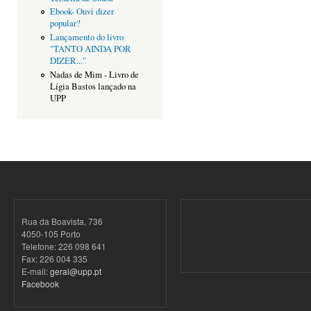
Ebook- Ouvi dizer
popular?
Lançamento do livro
"TANTO AINDA POR
DIZER..."
Nadas de Mim - Livro de
Lígia Bastos lançado na
UPP
Rua da Boavista, 736
4050-105 Porto
Telefone: 226 098 641
Fax: 226 004 335
E-mail:
geral@upp.pt
Facebook