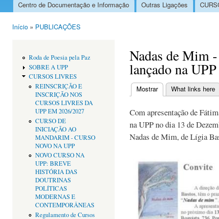
Centro de Documentação e Informação
Outras Ligações
CURSO
Menu principal
Início
»
PUBLICAÇÕES
Está aqui
Nadas de Mim - 
Roda de Poesia pela Paz
lançado na UPP
SOBRE A UPP
CURSOS LIVRES
REINSCRIÇÃO E
Mostrar
(separador ativo)
What links here
INSCRIÇÃO NOS
Separadores primári
CURSOS LIVRES DA
Com apresentação de Fátima 
UPP EM 2026/2027
CURSO DE
na UPP no dia 13 de Dezemb
INICIAÇÃO AO
Nadas de Mim, de Lígia Ba
MANDARIM - CURSO
NOVO NA UPP
NOVO CURSO NA
UPP: BREVE
HISTÓRIA DAS
DOUTRINAS
POLÍTICAS
MODERNAS E
CONTEMPORÂNEAS
Regulamento de Cursos