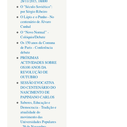
28/11/2015, 18H00
O "Século Soviético":
por Sérgio Ribeiro
O Lápis e o Punho - No
centenário de Álvaro
Cunhal
O “Novo Normal” -
Colóquio/Debate
Os 150 anos da Comuna
de Paris - Conferência
debate
PRÓXIMAS
ACTIVIDADES SOBRE
OS100 ANOS DA
REVOLUÇÃO DE
OUTUBRO
SESSÃO EVOCATIVA
DO CENTENÁRIO DO
NASCIMENTO DE
PAPINIANO CARLOS
Saberes, Educação e
Democracia - Tradição e
atualidade do
movimento das
Universidades Populares
- 29 de Novembro