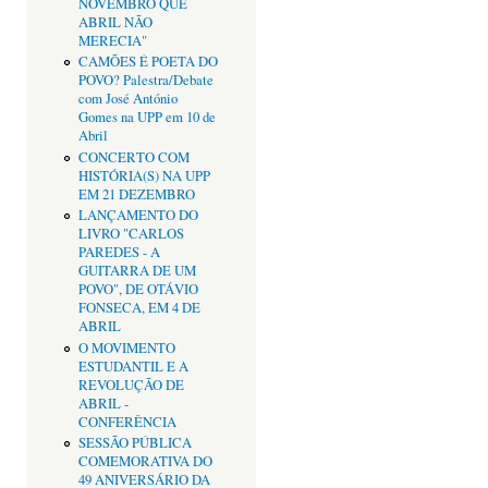
NOVEMBRO QUE
ABRIL NÃO
MERECIA"
CAMÕES É POETA DO
POVO? Palestra/Debate
com José António
Gomes na UPP em 10 de
Abril
CONCERTO COM
HISTÓRIA(S) NA UPP
EM 21 DEZEMBRO
LANÇAMENTO DO
LIVRO "CARLOS
PAREDES - A
GUITARRA DE UM
POVO", DE OTÁVIO
FONSECA, EM 4 DE
ABRIL
O MOVIMENTO
ESTUDANTIL E A
REVOLUÇÃO DE
ABRIL -
CONFERÊNCIA
SESSÃO PÚBLICA
COMEMORATIVA DO
49 ANIVERSÁRIO DA