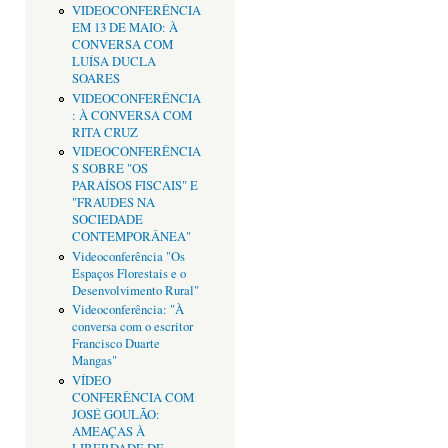
VIDEOCONFERÊNCIA
EM 13 DE MAIO: À
CONVERSA COM
LUÍSA DUCLA
SOARES
VIDEOCONFERÊNCIA
: À CONVERSA COM
RITA CRUZ
VIDEOCONFERÊNCIA
S SOBRE "OS
PARAÍSOS FISCAIS" E
"FRAUDES NA
SOCIEDADE
CONTEMPORÂNEA"
Videoconferência "Os
Espaços Florestais e o
Desenvolvimento Rural"
Videoconferência: "À
conversa com o escritor
Francisco Duarte
Mangas"
VÍDEO
CONFERÊNCIA COM
JOSÉ GOULÃO:
AMEAÇAS À