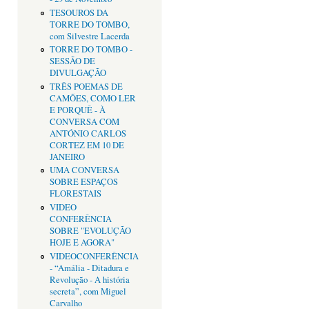
TESOUROS DA
TORRE DO TOMBO,
com Silvestre Lacerda
TORRE DO TOMBO -
SESSÃO DE
DIVULGAÇÃO
TRÊS POEMAS DE
CAMÕES, COMO LER
E PORQUÊ - À
CONVERSA COM
ANTÓNIO CARLOS
CORTEZ EM 10 DE
JANEIRO
UMA CONVERSA
SOBRE ESPAÇOS
FLORESTAIS
VIDEO
CONFERÊNCIA
SOBRE "EVOLUÇÃO
HOJE E AGORA"
VIDEOCONFERÊNCIA
- “Amália - Ditadura e
Revolução - A história
secreta”, com Miguel
Carvalho