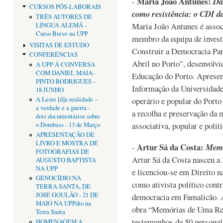
Maria João Antunes:
-
Da
CURSOS PÓS-LABORAIS
como resistência: o CDI d
TRÊS AUTORES DE
Maria João Antunes é assoc
LÍNGUA ALEMÃ -
Curso Breve na UPP
membro da equipa de invest
VISITAS DE ESTUDO
Construir a Democracia Par
CONFERÊNCIAS
Abril no Porto", desenvolv
A UPP À CONVERSA
COM DANIEL MAIA-
Educação do Porto. Aprese
PINTO RODRIGUES -
Informação da Universidade
18 JUNHO
operário e popular do Porto
A Leste [d]a realidade –
a verdade e a guerra -
a recolha e preservação da
dois documentários sobre
associativa, popular e políti
o Dombass - 13 de Março
APRESENTAÇÃO DE
LIVRO E MOSTRA DE
Artur Sá da Costa:
-
Memó
FOTOGRAFIAS DE
Artur Sá da Costa nasceu a
AUGUSTO BAPTISTA
NA UPP
e licenciou-se em Direito 
GENOCÍDIO NA
como ativista político contr
TERRA SANTA, DE
JOSÉ GOULÃO - 21 DE
democracia em Famalicão. A
MAIO NA UPPdio na
obra “Memórias de Uma Rev
Terra Santa
testemunhos de 50 personal
HOMENAGEM A