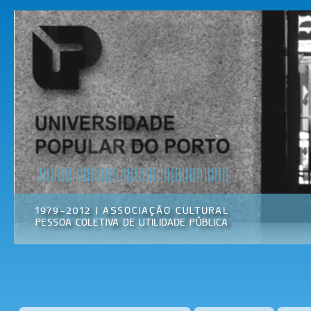
Pas
par
Universidade
Associação
con
Popular do
Cultural
prin
Porto