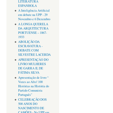
LITERATURA
ESPANHOLA
A Inteligência Artificial
em debate na UPP - 29
Novembro e 6 Dezembro
A LONGA QUERELA
DA ARQUITECTURA
PORTUENSE – 1867-
1933
ABOLIÇÃO DA
ESCRAVATURA -
DEBATE COM
SILVESTRE LACERDA
APRESENTAÇÂO DO
LIVRO MULHERES
DE GARRA II, DE
FÁTIMA SILVA
Apresentação de livro “
Vozes ao Alto! 100
Histórias na História do
Partido Comunista
Português”
CELEBRAÇÃO DOS
500 ANOS DO
NASCIMENTO DE
CAMÕES - Na UPP em