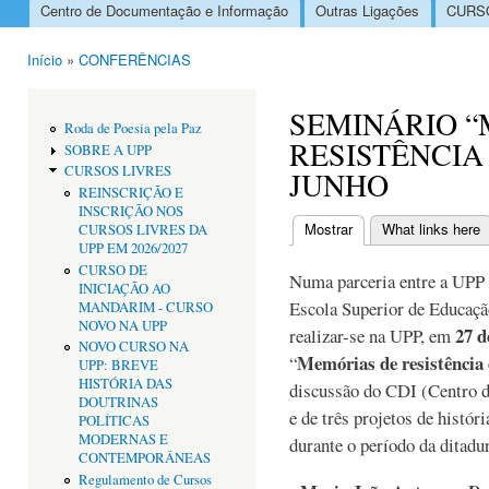
Centro de Documentação e Informação
Outras Ligações
CURSO
Menu principal
Início
»
CONFERÊNCIAS
Está aqui
SEMINÁRIO 
Roda de Poesia pela Paz
RESISTÊNCIA 
SOBRE A UPP
CURSOS LIVRES
JUNHO
REINSCRIÇÃO E
INSCRIÇÃO NOS
Mostrar
(separador ativo)
What links here
CURSOS LIVRES DA
Separadores primári
UPP EM 2026/2027
CURSO DE
Numa parceria entre a UPP 
INICIAÇÃO AO
Escola Superior de Educação
MANDARIM - CURSO
NOVO NA UPP
27 d
realizar-se na UPP, em
NOVO CURSO NA
Memórias de resistência 
“
UPP: BREVE
HISTÓRIA DAS
discussão do CDI (Centro 
DOUTRINAS
e de três projetos de históri
POLÍTICAS
MODERNAS E
durante o período da ditadu
CONTEMPORÂNEAS
Regulamento de Cursos