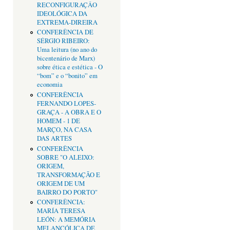
RECONFIGURAÇÂO
IDEOLÓGICA DA
EXTREMA-DIREIRA
CONFERÊNCIA DE
SÉRGIO RIBEIRO:
Uma leitura (no ano do
bicentenário de Marx)
sobre ética e estética - O
“bom” e o “bonito” em
economia
CONFERÊNCIA
FERNANDO LOPES-
GRAÇA - A OBRA E O
HOMEM - 1 DE
MARÇO, NA CASA
DAS ARTES
CONFERÊNCIA
SOBRE "O ALEIXO:
ORIGEM,
TRANSFORMAÇÃO E
ORIGEM DE UM
BAIRRO DO PORTO"
CONFERÊNCIA:
MARÍA TERESA
LEÓN: A MEMÓRIA
MELANCÓLICA DE