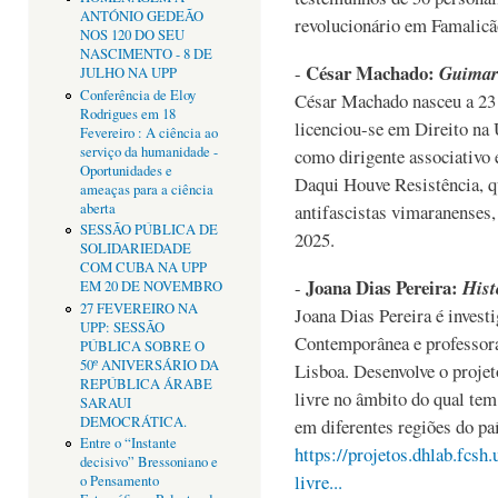
ANTÓNIO GEDEÃO
revolucionário em Famalicã
NOS 120 DO SEU
NASCIMENTO - 8 DE
César Machado:
-
Guimarã
JULHO NA UPP
Conferência de Eloy
César Machado nasceu a 23 
Rodrigues em 18
licenciou-se em Direito na
Fevereiro : A ciência ao
serviço da humanidade -
como dirigente associativo 
Oportunidades e
Daqui Houve Resistência, q
ameaças para a ciência
aberta
antifascistas vimaranenses,
SESSÃO PÚBLICA DE
2025.
SOLIDARIEDADE
COM CUBA NA UPP
Joana Dias Pereira:
-
Hist
EM 20 DE NOVEMBRO
27 FEVEREIRO NA
Joana Dias Pereira é investi
UPP: SESSÃO
Contemporânea e professora
PÚBLICA SOBRE O
50º ANIVERSÁRIO DA
Lisboa. Desenvolve o proje
REPÚBLICA ÁRABE
livre no âmbito do qual tem 
SARAUI
DEMOCRÁTICA.
em diferentes regiões do pa
Entre o “Instante
https://projetos.dhlab.fcsh.
decisivo” Bressoniano e
livre...
o Pensamento