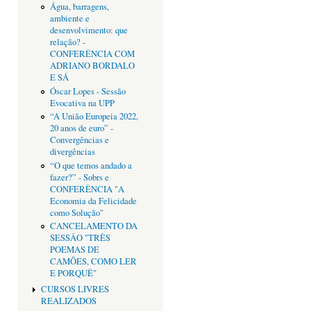
Água, barragens,
ambiente e
desenvolvimento: que
relação? -
CONFERÊNCIA COM
ADRIANO BORDALO
E SÁ
Óscar Lopes - Sessão
Evocativa na UPP
“A União Europeia 2022,
20 anos de euro” -
Convergências e
divergências
“O que temos andado a
fazer?” - Sobrs e
CONFERÊNCIA "A
Economia da Felicidade
como Solução"
CANCELAMENTO DA
SESSÂO "TRÊS
POEMAS DE
CAMÕES, COMO LER
E PORQUÊ"
CURSOS LIVRES
REALIZADOS