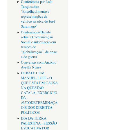
Conferência por Luís
Tarujo sobre
"Envelhecimento e
representações da
velhice na obra de José
Saramago"
Conferência/Debate
sobre a Comunicação
Social e informação em
tempos de
“globalização”, de crise
e de guerra
Conversas com António
Avelãs Nunes
DEBATE COM
MANUEL LOFF - O
QUE ESTÁ EM CAUSA
NA QUESTÃO
CATALÃ: EXERCÍCIO
DA
AUTODETERMINAÇÃ
O E DOS DIREITOS
POLÍTICOS
DIA DA TERRA
PALESTINA - SESSÃO
EVOCATIVA POR