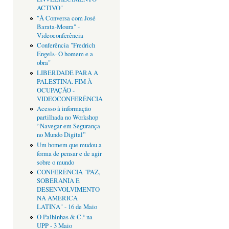
ACTIVO"
"À Conversa com José
Barata-Moura" -
Videoconferência
Conferência "Fredrich
Engels- O homem e a
obra"
LIBERDADE PARA A
PALESTINA. FIM À
OCUPAÇÃO -
VIDEOCONFERÊNCIA
Acesso à informação
partilhada no Workshop
“Navegar em Segurança
no Mundo Digital”
Um homem que mudou a
forma de pensar e de agir
sobre o mundo
CONFERÊNCIA "PAZ,
SOBERANIA E
DESENVOLVIMENTO
NA AMÉRICA
LATINA" - 16 de Maio
O Palhinhas & C.ª na
UPP - 3 Maio