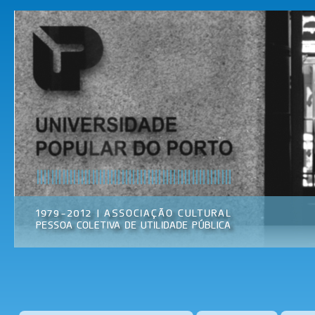
Pas
par
Universidade
Associação
con
Popular do
Cultural
prin
Porto