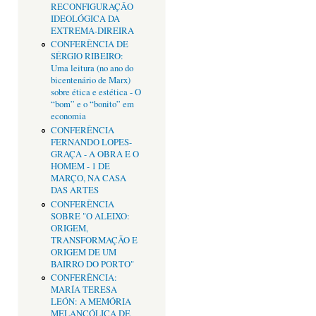
RECONFIGURAÇÂO
IDEOLÓGICA DA
EXTREMA-DIREIRA
CONFERÊNCIA DE
SÉRGIO RIBEIRO:
Uma leitura (no ano do
bicentenário de Marx)
sobre ética e estética - O
“bom” e o “bonito” em
economia
CONFERÊNCIA
FERNANDO LOPES-
GRAÇA - A OBRA E O
HOMEM - 1 DE
MARÇO, NA CASA
DAS ARTES
CONFERÊNCIA
SOBRE "O ALEIXO:
ORIGEM,
TRANSFORMAÇÃO E
ORIGEM DE UM
BAIRRO DO PORTO"
CONFERÊNCIA:
MARÍA TERESA
LEÓN: A MEMÓRIA
MELANCÓLICA DE