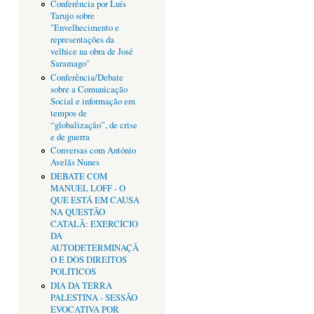
Conferência por Luís
Tarujo sobre
"Envelhecimento e
representações da
velhice na obra de José
Saramago"
Conferência/Debate
sobre a Comunicação
Social e informação em
tempos de
“globalização”, de crise
e de guerra
Conversas com António
Avelãs Nunes
DEBATE COM
MANUEL LOFF - O
QUE ESTÁ EM CAUSA
NA QUESTÃO
CATALÃ: EXERCÍCIO
DA
AUTODETERMINAÇÃ
O E DOS DIREITOS
POLÍTICOS
DIA DA TERRA
PALESTINA - SESSÃO
EVOCATIVA POR