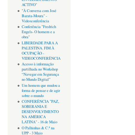
ACTIVO"
"À Conversa com José
Barata-Moura" -
Videoconferência
Conferência "Fredrich
Engels- O homem e a
obra"
LIBERDADE PARA A
PALESTINA. FIM À
OCUPAÇÃO -
VIDEOCONFERÊNCIA
Acesso à informação
partilhada no Workshop
“Navegar em Segurança
no Mundo Digital”
Um homem que mudou a
forma de pensar e de agir
sobre o mundo
CONFERÊNCIA "PAZ,
SOBERANIA E
DESENVOLVIMENTO
NA AMÉRICA
LATINA" - 16 de Maio
O Palhinhas & C.ª na
UPP - 3 Maio