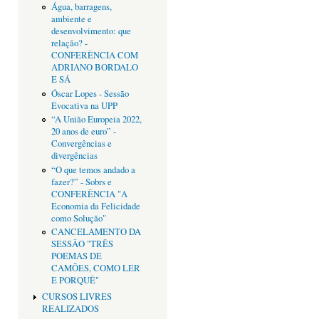
Água, barragens,
ambiente e
desenvolvimento: que
relação? -
CONFERÊNCIA COM
ADRIANO BORDALO
E SÁ
Óscar Lopes - Sessão
Evocativa na UPP
“A União Europeia 2022,
20 anos de euro” -
Convergências e
divergências
“O que temos andado a
fazer?” - Sobrs e
CONFERÊNCIA "A
Economia da Felicidade
como Solução"
CANCELAMENTO DA
SESSÂO "TRÊS
POEMAS DE
CAMÕES, COMO LER
E PORQUÊ"
CURSOS LIVRES
REALIZADOS