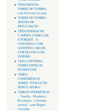
TESOUROS DA
TORRE DO TOMBO,
com Silvestre Lacerda
TORRE DO TOMBO -
SESSÃO DE
DIVULGAÇÃO
TRÊS POEMAS DE
CAMÕES, COMO LER
E PORQUÊ - À
CONVERSA COM
ANTÓNIO CARLOS
CORTEZ EM 10 DE
JANEIRO
UMA CONVERSA
SOBRE ESPAÇOS
FLORESTAIS
VIDEO
CONFERÊNCIA
SOBRE "EVOLUÇÃO
HOJE E AGORA"
VIDEOCONFERÊNCIA
- “Amália - Ditadura e
Revolução - A história
secreta”, com Miguel
Carvalho