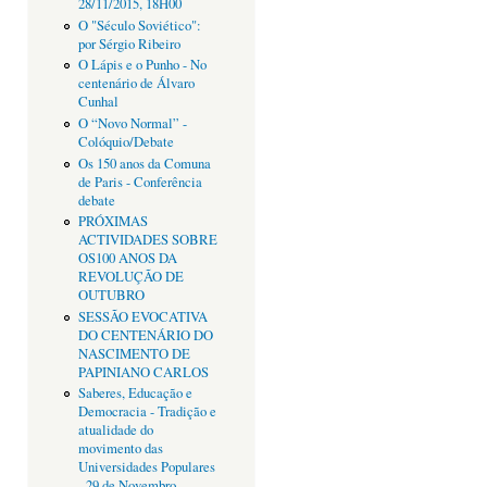
28/11/2015, 18H00
O "Século Soviético":
por Sérgio Ribeiro
O Lápis e o Punho - No
centenário de Álvaro
Cunhal
O “Novo Normal” -
Colóquio/Debate
Os 150 anos da Comuna
de Paris - Conferência
debate
PRÓXIMAS
ACTIVIDADES SOBRE
OS100 ANOS DA
REVOLUÇÃO DE
OUTUBRO
SESSÃO EVOCATIVA
DO CENTENÁRIO DO
NASCIMENTO DE
PAPINIANO CARLOS
Saberes, Educação e
Democracia - Tradição e
atualidade do
movimento das
Universidades Populares
- 29 de Novembro