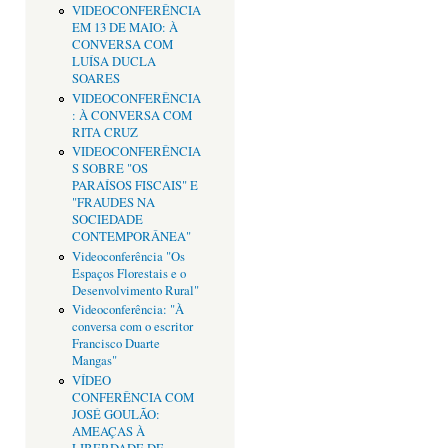
VIDEOCONFERÊNCIA
EM 13 DE MAIO: À
CONVERSA COM
LUÍSA DUCLA
SOARES
VIDEOCONFERÊNCIA
: À CONVERSA COM
RITA CRUZ
VIDEOCONFERÊNCIA
S SOBRE "OS
PARAÍSOS FISCAIS" E
"FRAUDES NA
SOCIEDADE
CONTEMPORÂNEA"
Videoconferência "Os
Espaços Florestais e o
Desenvolvimento Rural"
Videoconferência: "À
conversa com o escritor
Francisco Duarte
Mangas"
VÍDEO
CONFERÊNCIA COM
JOSÉ GOULÃO:
AMEAÇAS À