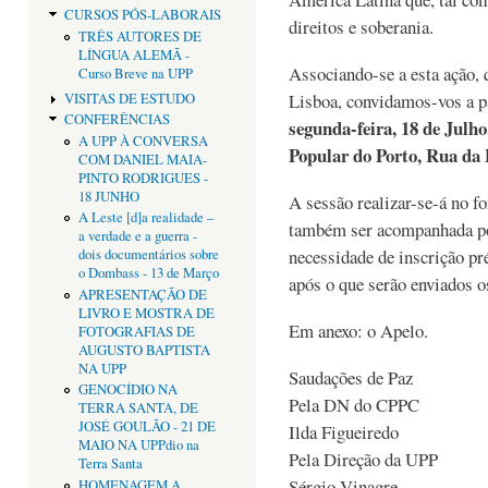
CURSOS PÓS-LABORAIS
direitos e soberania.
TRÊS AUTORES DE
LÍNGUA ALEMÃ -
Associando-se a esta ação, 
Curso Breve na UPP
Lisboa, convidamos-vos a pa
VISITAS DE ESTUDO
CONFERÊNCIAS
segunda-feira, 18 de Julho
A UPP À CONVERSA
Popular do Porto, Rua da 
COM DANIEL MAIA-
PINTO RODRIGUES -
18 JUNHO
A sessão realizar-se-á no 
A Leste [d]a realidade –
também ser acompanhada por
a verdade e a guerra -
necessidade de inscrição pr
dois documentários sobre
o Dombass - 13 de Março
após o que serão enviados o
APRESENTAÇÃO DE
LIVRO E MOSTRA DE
Em anexo: o Apelo.
FOTOGRAFIAS DE
AUGUSTO BAPTISTA
NA UPP
Saudações de Paz
GENOCÍDIO NA
Pela DN do CPPC
TERRA SANTA, DE
JOSÉ GOULÃO - 21 DE
Ilda Figueiredo
MAIO NA UPPdio na
Pela Direção da UPP
Terra Santa
Sérgio Vinagre
HOMENAGEM A