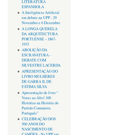
LITERATURA
ESPANHOLA
A Inteligência Artificial
em debate na UPP - 29
Novembro e 6 Dezembro
A LONGA QUERELA
DA ARQUITECTURA
PORTUENSE – 1867-
1933
ABOLIÇÃO DA
ESCRAVATURA -
DEBATE COM
SILVESTRE LACERDA
APRESENTAÇÂO DO
LIVRO MULHERES
DE GARRA II, DE
FÁTIMA SILVA
Apresentação de livro “
Vozes ao Alto! 100
Histórias na História do
Partido Comunista
Português”
CELEBRAÇÃO DOS
500 ANOS DO
NASCIMENTO DE
CAMÕES - Na UPP em