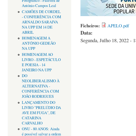
Fotográfico - Palestra de
António Campos Leal
CAMÕES DE CORDEL
- CONFERÊNCIA COM
ARNALDO SARAIVA
Ficheiros:
APELO.pdf
NA UPP EM 14 DE
Data:
ABRIL
HOMENAGEM A
Segunda, Julho 18, 2022 - 1
ANTÓNIO GEDEÃO
NA UPP
HOMENAGEM AO
LIVRO - ESPETÁCULO
E POESIA - 14
JANEIRO NA UPP
DO
NEOLIBERALISMO À
ALTERNATIVA -
CONFERÊNCIA COM
JOÃO RODRIGUES
LANÇAMENTO DO
LIVRO "PRELÚDIO DA
AVE EM FUGA", DE
CATARINA
CARVALHO
ONU - 80 ANOS: Ainda
é possível salvar a ordem