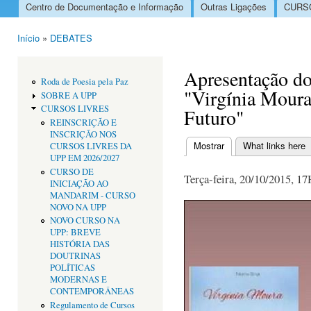
Centro de Documentação e Informação
Outras Ligações
CURSO
Menu principal
Início
»
DEBATES
Está aqui
Apresentação do
Roda de Poesia pela Paz
"Virgínia Moura
SOBRE A UPP
CURSOS LIVRES
Futuro"
REINSCRIÇÃO E
INSCRIÇÃO NOS
Mostrar
(separador ativo)
What links here
CURSOS LIVRES DA
Separadores primári
UPP EM 2026/2027
CURSO DE
Terça-feira, 20/10/2015, 1
INICIAÇÃO AO
MANDARIM - CURSO
NOVO NA UPP
NOVO CURSO NA
UPP: BREVE
HISTÓRIA DAS
DOUTRINAS
POLÍTICAS
MODERNAS E
CONTEMPORÂNEAS
Regulamento de Cursos