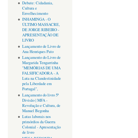
Debate: Cidadania,
Cultura e
Envelhecimento
INHAMINGA - O
ÚLTIMO MASSACRE,
DE JORGE RIBEIRO -
APRESENTAÇÃO DE
LIVRO
Lançamento de Livro de
Ana Henriques Pato
Lançamento do Livro de
Margarida Tengarrinha
"MEMÓRIAS DE UMA
FALSIFICADORA - A
Luta na Clandestinidade
pela Liberdade em
Portugal",
Lançamento do livro 5ª
Divisão | MFA -
Revolução e Cultura, de
Manuel Begonha
Lutas laborais nos
primórdios da Guerra
Colonial - Apresentação
de livro