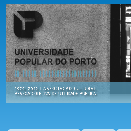
Pas
par
Universidade
Associação
con
Popular do
Cultural
prin
Porto