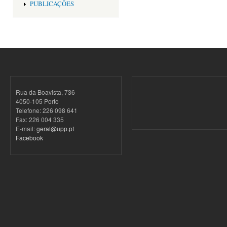
PUBLICAÇÕES
Rua da Boavista, 736
4050-105 Porto
Telefone: 226 098 641
Fax: 226 004 335
E-mail:
geral@upp.pt
Facebook