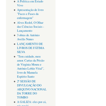
A Politica em Estado
Vivo
Apresentação de livro
"Faces e Fases da
enfermagem"
Alves Redol, O Olhar
das Ciências Sociais -
Lançamento
3 obras de António
Avelãs Nunes
LANÇAMENTO DE
LIVROS DE FÁTIMA
SILVA
"Tem cuidado, meu
amor. Cartas da Prisão
de Virgínia Moura e
António Lobão Vital",
livro de Manuela
Espírito Santo
2ª SESSÃO DE
DIVULGAÇÃO DO
ARQUIVO NACIONAL
DA TORRE DO
TOMBO
A GALIZA: eles por cá,
nós por lá