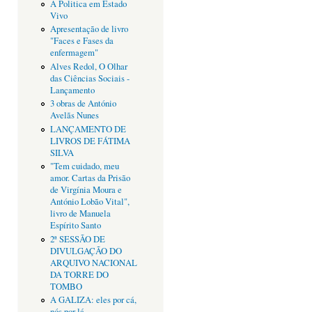
A Politica em Estado
Vivo
Apresentação de livro
"Faces e Fases da
enfermagem"
Alves Redol, O Olhar
das Ciências Sociais -
Lançamento
3 obras de António
Avelãs Nunes
LANÇAMENTO DE
LIVROS DE FÁTIMA
SILVA
"Tem cuidado, meu
amor. Cartas da Prisão
de Virgínia Moura e
António Lobão Vital",
livro de Manuela
Espírito Santo
2ª SESSÃO DE
DIVULGAÇÃO DO
ARQUIVO NACIONAL
DA TORRE DO
TOMBO
A GALIZA: eles por cá,
nós por lá