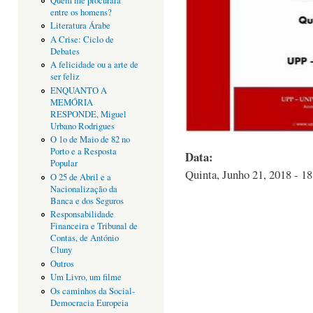
Quem me procurará
entre os homens?
Literatura Árabe
A Crise: Ciclo de
Debates
A felicidade ou a arte de
ser feliz
ENQUANTO A
MEMÓRIA
RESPONDE, Miguel
Urbano Rodrigues
O 1o de Maio de 82 no
Porto e a Resposta
Data:
Popular
Quinta, Junho 21, 2018 - 18
O 25 de Abril e a
Nacionalização da
Banca e dos Seguros
Responsabilidade
Financeira e Tribunal de
Contas, de António
Cluny
Outros
Um Livro, um filme
Os caminhos da Social-
Democracia Europeia