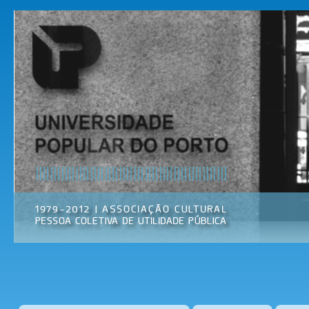
Pas
par
Universidade
Associação
con
Popular do
Cultural
prin
Porto