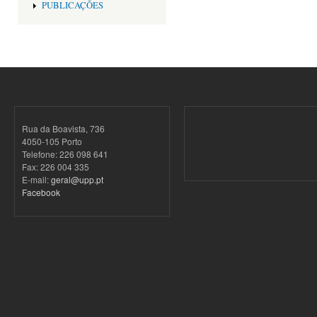
PUBLICAÇÕES
Rua da Boavista, 736
4050-105 Porto
Telefone: 226 098 641
Fax: 226 004 335
E-mail:
geral@upp.pt
Facebook