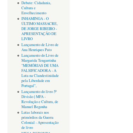
Debate: Cidadania,
Cultura e
Envelhecimento
INHAMINGA - O
ÚLTIMO MASSACRE,
DE JORGE RIBEIRO -
APRESENTAÇÃO DE
LIVRO
Lançamento de Livro de
Ana Henriques Pato
Lançamento do Livro de
Margarida Tengarrinha
"MEMÓRIAS DE UMA
FALSIFICADORA - A
Luta na Clandestinidade
pela Liberdade em
Portugal",
Lançamento do livro 5ª
Divisão | MFA -
Revolução e Cultura, de
Manuel Begonha
Lutas laborais nos
primórdios da Guerra
Colonial - Apresentação
de livro