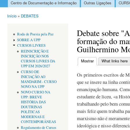
Centro de Documentação e Informação
Outras Ligações
CURSO
Menu principal
Início
»
DEBATES
Está aqui
Debate sobre "A
Roda de Poesia pela Paz
formação do ma
SOBRE A UPP
CURSOS LIVRES
Guilhermino Mo
REINSCRIÇÃO E
INSCRIÇÃO NOS
Mostrar
(separador ativo)
What links here
CURSOS LIVRES DA
Separadores primári
UPP EM 2026/2027
CURSO DE
Os primeiros escritos de 
INICIAÇÃO AO
que se insere na linha contí
MANDARIM - CURSO
NOVO NA UPP
emancipação humana. Como 
NOVO CURSO NA
estudante de liceu, «a Hist
UPP: BREVE
HISTÓRIA DAS
trabalhando pelo bem comu
DOUTRINAS
mais feliz quem trabalha p
POLÍTICAS
MODERNAS E
marxismo não é meramente 
CONTEMPORÂNEAS
ideológica e nisso diferenci
Regulamento de Cursos