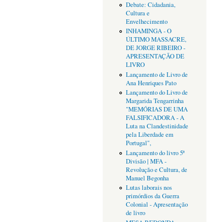
Debate: Cidadania,
Cultura e
Envelhecimento
INHAMINGA - O
ÚLTIMO MASSACRE,
DE JORGE RIBEIRO -
APRESENTAÇÃO DE
LIVRO
Lançamento de Livro de
Ana Henriques Pato
Lançamento do Livro de
Margarida Tengarrinha
"MEMÓRIAS DE UMA
FALSIFICADORA - A
Luta na Clandestinidade
pela Liberdade em
Portugal",
Lançamento do livro 5ª
Divisão | MFA -
Revolução e Cultura, de
Manuel Begonha
Lutas laborais nos
primórdios da Guerra
Colonial - Apresentação
de livro