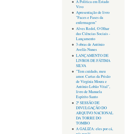
A Politica em Estado
Vivo
Apresentação de livro
"Faces e Fases da
enfermagem"
Alves Redol, O Olhar
das Ciências Sociais -
Lançamento
3 obras de António
Avelãs Nunes
LANÇAMENTO DE
LIVROS DE FÁTIMA
SILVA
"Tem cuidado, meu
amor. Cartas da Prisão
de Virgínia Moura e
António Lobão Vital",
livro de Manuela
Espírito Santo
2ª SESSÃO DE
DIVULGAÇÃO DO
ARQUIVO NACIONAL
DA TORRE DO
TOMBO
A GALIZA: eles por cá,
nós por lá