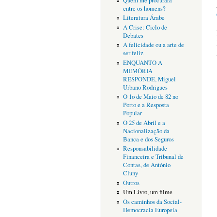
Quem me procurará
entre os homens?
Literatura Árabe
A Crise: Ciclo de
Debates
A felicidade ou a arte de
ser feliz
ENQUANTO A
MEMÓRIA
RESPONDE, Miguel
Urbano Rodrigues
O 1o de Maio de 82 no
Porto e a Resposta
Popular
O 25 de Abril e a
Nacionalização da
Banca e dos Seguros
Responsabilidade
Financeira e Tribunal de
Contas, de António
Cluny
Outros
Um Livro, um filme
Os caminhos da Social-
Democracia Europeia