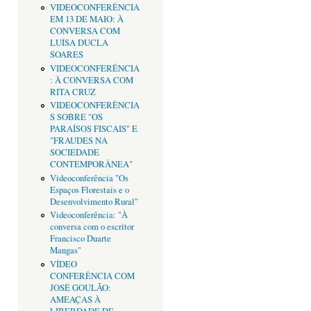
VIDEOCONFERÊNCIA
EM 13 DE MAIO: À
CONVERSA COM
LUÍSA DUCLA
SOARES
VIDEOCONFERÊNCIA
: À CONVERSA COM
RITA CRUZ
VIDEOCONFERÊNCIA
S SOBRE "OS
PARAÍSOS FISCAIS" E
"FRAUDES NA
SOCIEDADE
CONTEMPORÂNEA"
Videoconferência "Os
Espaços Florestais e o
Desenvolvimento Rural"
Videoconferência: "À
conversa com o escritor
Francisco Duarte
Mangas"
VÍDEO
CONFERÊNCIA COM
JOSÉ GOULÃO:
AMEAÇAS À