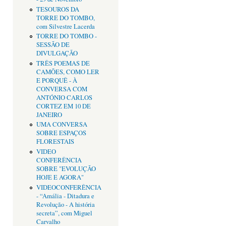
TESOUROS DA
TORRE DO TOMBO,
com Silvestre Lacerda
TORRE DO TOMBO -
SESSÃO DE
DIVULGAÇÃO
TRÊS POEMAS DE
CAMÕES, COMO LER
E PORQUÊ - À
CONVERSA COM
ANTÓNIO CARLOS
CORTEZ EM 10 DE
JANEIRO
UMA CONVERSA
SOBRE ESPAÇOS
FLORESTAIS
VIDEO
CONFERÊNCIA
SOBRE "EVOLUÇÃO
HOJE E AGORA"
VIDEOCONFERÊNCIA
- “Amália - Ditadura e
Revolução - A história
secreta”, com Miguel
Carvalho