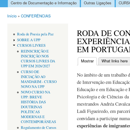
Centro de Documentação e Informação
Outras Ligações
CURSO
Menu principal
Início
»
CONFERÊNCIAS
Está aqui
RODA DE CO
Roda de Poesia pela Paz
EXPERIÊNCIA
SOBRE A UPP
CURSOS LIVRES
EM PORTUGAL
REINSCRIÇÃO E
INSCRIÇÃO NOS
Mostrar
(separador ativo)
What links here
CURSOS LIVRES DA
Separadores primári
UPP EM 2026/2027
CURSO DE
No âmbito de um trabalho d
INICIAÇÃO AO
de Intervenção em Educação
MANDARIM - CURSO
NOVO NA UPP
Educação e em Educação e F
NOVO CURSO NA
Psicologia e de Ciências da
UPP: BREVE
HISTÓRIA DAS
mestrandos Andréa Cavalca
DOUTRINAS
Ludi Figueiredo, em parcer
POLÍTICAS
MODERNAS E
convidam a participar num
CONTEMPORÂNEAS
experiências de imigrante
Regulamento de Cursos