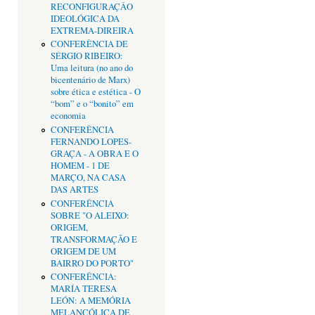
RECONFIGURAÇÂO
IDEOLÓGICA DA
EXTREMA-DIREIRA
CONFERÊNCIA DE
SÉRGIO RIBEIRO:
Uma leitura (no ano do
bicentenário de Marx)
sobre ética e estética - O
“bom” e o “bonito” em
economia
CONFERÊNCIA
FERNANDO LOPES-
GRAÇA - A OBRA E O
HOMEM - 1 DE
MARÇO, NA CASA
DAS ARTES
CONFERÊNCIA
SOBRE "O ALEIXO:
ORIGEM,
TRANSFORMAÇÃO E
ORIGEM DE UM
BAIRRO DO PORTO"
CONFERÊNCIA:
MARÍA TERESA
LEÓN: A MEMÓRIA
MELANCÓLICA DE