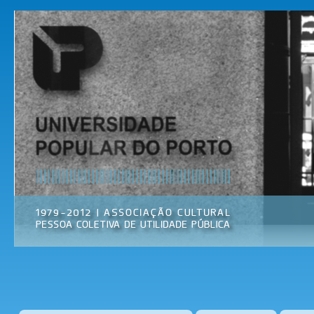
Pas
par
Universidade
Associação
con
Popular do
Cultural
prin
Porto