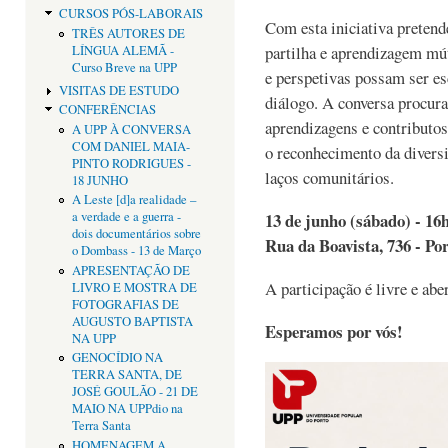
CURSOS PÓS-LABORAIS
Com esta iniciativa pretend
TRÊS AUTORES DE
partilha e aprendizagem mút
LÍNGUA ALEMÃ -
Curso Breve na UPP
e perspetivas possam ser es
VISITAS DE ESTUDO
diálogo. A conversa procurar
CONFERÊNCIAS
aprendizagens e contributo
A UPP À CONVERSA
COM DANIEL MAIA-
o reconhecimento da diversi
PINTO RODRIGUES -
laços comunitários.
18 JUNHO
A Leste [d]a realidade –
13 de junho (sábado) - 16
a verdade e a guerra -
dois documentários sobre
Rua da Boavista, 736 - Po
o Dombass - 13 de Março
APRESENTAÇÃO DE
A participação é livre e abe
LIVRO E MOSTRA DE
FOTOGRAFIAS DE
AUGUSTO BAPTISTA
Esperamos por vós!
NA UPP
GENOCÍDIO NA
TERRA SANTA, DE
JOSÉ GOULÃO - 21 DE
MAIO NA UPPdio na
Terra Santa
HOMENAGEM A