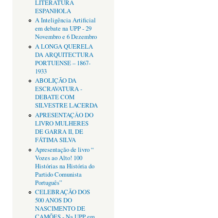
LITERATURA
ESPANHOLA
A Inteligência Artificial
em debate na UPP - 29
Novembro e 6 Dezembro
A LONGA QUERELA
DA ARQUITECTURA
PORTUENSE – 1867-
1933
ABOLIÇÃO DA
ESCRAVATURA -
DEBATE COM
SILVESTRE LACERDA
APRESENTAÇÂO DO
LIVRO MULHERES
DE GARRA II, DE
FÁTIMA SILVA
Apresentação de livro “
Vozes ao Alto! 100
Histórias na História do
Partido Comunista
Português”
CELEBRAÇÃO DOS
500 ANOS DO
NASCIMENTO DE
CAMÕES - Na UPP em