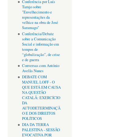
Conferência por Luís
Tarujo sobre
"Envelhecimento e
representações da
velhice na obra de José
Saramago"
Conferência/Debate
sobre a Comunicação
Social e informação em
tempos de
“globalização”, de crise
e de guerra
Conversas com António
Avelãs Nunes
DEBATE COM
MANUEL LOFF - O
QUE ESTÁ EM CAUSA
NA QUESTÃO
CATALÃ: EXERCÍCIO
DA
AUTODETERMINAÇÃ
O E DOS DIREITOS
POLÍTICOS
DIA DA TERRA
PALESTINA - SESSÃO
EVOCATIVA POR