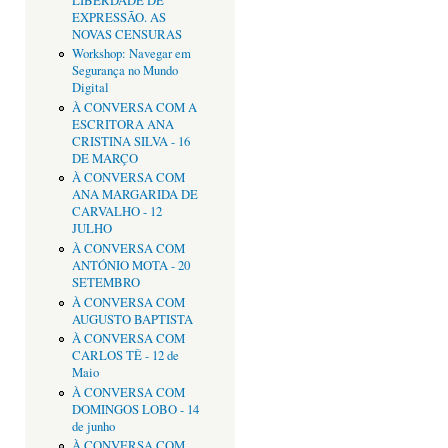
LIBERDADE DE
EXPRESSÃO. AS
NOVAS CENSURAS
Workshop: Navegar em
Segurança no Mundo
Digital
À CONVERSA COM A
ESCRITORA ANA
CRISTINA SILVA - 16
DE MARÇO
À CONVERSA COM
ANA MARGARIDA DE
CARVALHO - 12
JULHO
À CONVERSA COM
ANTÓNIO MOTA - 20
SETEMBRO
À CONVERSA COM
AUGUSTO BAPTISTA
À CONVERSA COM
CARLOS TÊ - 12 de
Maio
À CONVERSA COM
DOMINGOS LOBO - 14
de junho
À CONVERSA COM