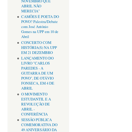
NOVEMBRO QUE
ABRIL NÃO
MERECIA"
CAMÕES É POETA DO
POVO? Palestra/Debate
com José António
Gomes na UPP em 10 de
Abril
CONCERTO COM
HISTÓRIA(S) NA UPP
EM 21 DEZEMBRO
LANÇAMENTO DO
LIVRO "CARLOS
PAREDES - A
GUITARRA DE UM
POVO", DE OTÁVIO
FONSECA, EM 4 DE
ABRIL
O MOVIMENTO
ESTUDANTIL E A
REVOLUÇÃO DE
ABRIL -
CONFERÊNCIA
SESSÃO PÚBLICA
COMEMORATIVA DO
49 ANIVERSÁRIO DA