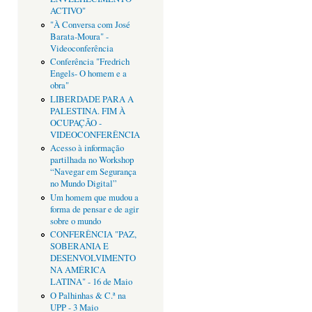
ACTIVO"
"À Conversa com José
Barata-Moura" -
Videoconferência
Conferência "Fredrich
Engels- O homem e a
obra"
LIBERDADE PARA A
PALESTINA. FIM À
OCUPAÇÃO -
VIDEOCONFERÊNCIA
Acesso à informação
partilhada no Workshop
“Navegar em Segurança
no Mundo Digital”
Um homem que mudou a
forma de pensar e de agir
sobre o mundo
CONFERÊNCIA "PAZ,
SOBERANIA E
DESENVOLVIMENTO
NA AMÉRICA
LATINA" - 16 de Maio
O Palhinhas & C.ª na
UPP - 3 Maio