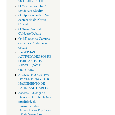
28/11/2015, 18H00
O "Século Soviético":
por Sérgio Ribeiro
O Lápis e o Punho - No
centenário de Álvaro
Cunhal
O “Novo Normal” -
Colóquio/Debate
Os 150 anos da Comuna
de Paris - Conferência
debate
PRÓXIMAS
ACTIVIDADES SOBRE
OS100 ANOS DA
REVOLUÇÃO DE
OUTUBRO
SESSÃO EVOCATIVA
DO CENTENÁRIO DO
NASCIMENTO DE
PAPINIANO CARLOS
Saberes, Educação e
Democracia - Tradição e
atualidade do
movimento das
Universidades Populares
- 29 de Novembro