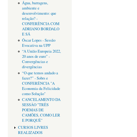
Água, barragens,
ambiente e
desenvolvimento: que
relação? -
CONFERÊNCIA COM
ADRIANO BORDALO
E SÁ
Óscar Lopes - Sessão
Evocativa na UPP
“A União Europeia 2022,
20 anos de euro” -
Convergências e
divergências
“O que temos andado a
fazer?” - Sobrs e
CONFERÊNCIA "A
Economia da Felicidade
como Solução"
CANCELAMENTO DA
SESSÂO "TRÊS
POEMAS DE
CAMÕES, COMO LER
E PORQUÊ"
CURSOS LIVRES
REALIZADOS