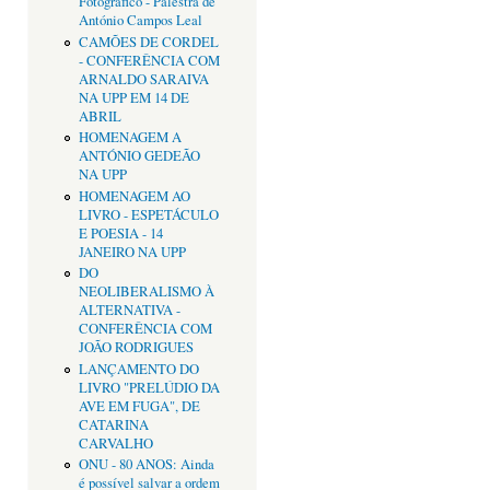
Fotográfico - Palestra de
António Campos Leal
CAMÕES DE CORDEL
- CONFERÊNCIA COM
ARNALDO SARAIVA
NA UPP EM 14 DE
ABRIL
HOMENAGEM A
ANTÓNIO GEDEÃO
NA UPP
HOMENAGEM AO
LIVRO - ESPETÁCULO
E POESIA - 14
JANEIRO NA UPP
DO
NEOLIBERALISMO À
ALTERNATIVA -
CONFERÊNCIA COM
JOÃO RODRIGUES
LANÇAMENTO DO
LIVRO "PRELÚDIO DA
AVE EM FUGA", DE
CATARINA
CARVALHO
ONU - 80 ANOS: Ainda
é possível salvar a ordem