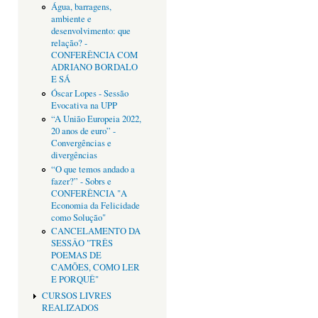
Água, barragens,
ambiente e
desenvolvimento: que
relação? -
CONFERÊNCIA COM
ADRIANO BORDALO
E SÁ
Óscar Lopes - Sessão
Evocativa na UPP
“A União Europeia 2022,
20 anos de euro” -
Convergências e
divergências
“O que temos andado a
fazer?” - Sobrs e
CONFERÊNCIA "A
Economia da Felicidade
como Solução"
CANCELAMENTO DA
SESSÂO "TRÊS
POEMAS DE
CAMÕES, COMO LER
E PORQUÊ"
CURSOS LIVRES
REALIZADOS