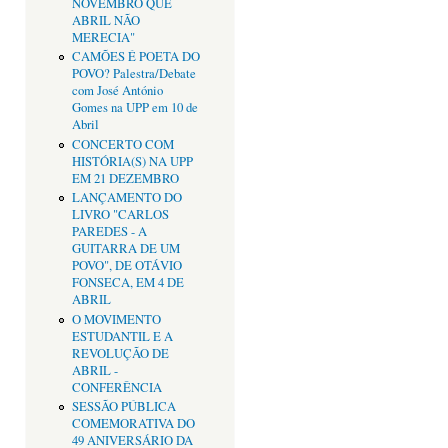
NOVEMBRO QUE
ABRIL NÃO
MERECIA"
CAMÕES É POETA DO
POVO? Palestra/Debate
com José António
Gomes na UPP em 10 de
Abril
CONCERTO COM
HISTÓRIA(S) NA UPP
EM 21 DEZEMBRO
LANÇAMENTO DO
LIVRO "CARLOS
PAREDES - A
GUITARRA DE UM
POVO", DE OTÁVIO
FONSECA, EM 4 DE
ABRIL
O MOVIMENTO
ESTUDANTIL E A
REVOLUÇÃO DE
ABRIL -
CONFERÊNCIA
SESSÃO PÚBLICA
COMEMORATIVA DO
49 ANIVERSÁRIO DA