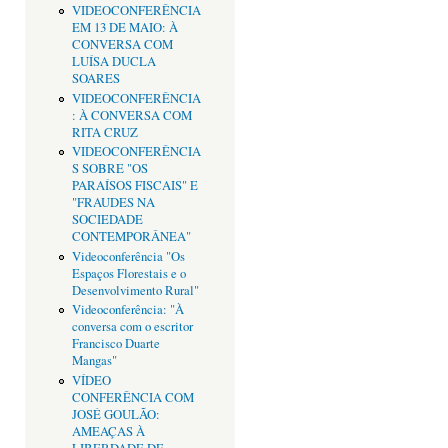
VIDEOCONFERÊNCIA
EM 13 DE MAIO: À
CONVERSA COM
LUÍSA DUCLA
SOARES
VIDEOCONFERÊNCIA
: À CONVERSA COM
RITA CRUZ
VIDEOCONFERÊNCIA
S SOBRE "OS
PARAÍSOS FISCAIS" E
"FRAUDES NA
SOCIEDADE
CONTEMPORÂNEA"
Videoconferência "Os
Espaços Florestais e o
Desenvolvimento Rural"
Videoconferência: "À
conversa com o escritor
Francisco Duarte
Mangas"
VÍDEO
CONFERÊNCIA COM
JOSÉ GOULÃO:
AMEAÇAS À