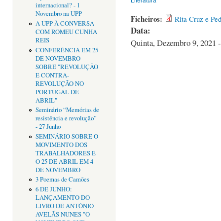
internacional? - 1
Novembro na UPP
Ficheiros:
Rita Cruz e Ped
A UPP À CONVERSA
Data:
COM ROMEU CUNHA
REIS
Quinta, Dezembro 9, 2021 -
CONFERÊNCIA EM 25
DE NOVEMBRO
SOBRE "REVOLUÇÃO
E CONTRA-
REVOLUÇÃO NO
PORTUGAL DE
ABRIL"
Seminário “Memórias de
resistência e revolução”
- 27 Junho
SEMINÁRIO SOBRE O
MOVIMENTO DOS
TRABALHADORES E
O 25 DE ABRIL EM 4
DE NOVEMBRO
3 Poemas de Camões
6 DE JUNHO:
LANÇAMENTO DO
LIVRO DE ANTÓNIO
AVELÃS NUNES "O