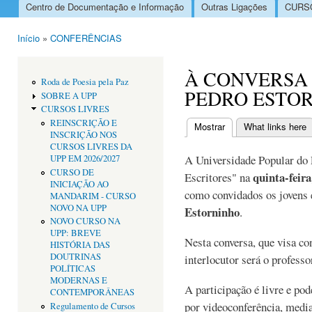
Centro de Documentação e Informação
Outras Ligações
CURSO
Menu principal
Início
»
CONFERÊNCIAS
Está aqui
À CONVERSA 
Roda de Poesia pela Paz
PEDRO ESTO
SOBRE A UPP
CURSOS LIVRES
REINSCRIÇÃO E
Mostrar
(separador ativo)
What links here
INSCRIÇÃO NOS
Separadores primári
CURSOS LIVRES DA
A Universidade Popular do 
UPP EM 2026/2027
CURSO DE
quinta-feira
Escritores" na
INICIAÇÃO AO
como convidados os jovens 
MANDARIM - CURSO
NOVO NA UPP
Estorninho
.
NOVO CURSO NA
UPP: BREVE
Nesta conversa, que visa con
HISTÓRIA DAS
DOUTRINAS
interlocutor será o professo
POLÍTICAS
MODERNAS E
A participação é livre e po
CONTEMPORÂNEAS
por videoconferência, media
Regulamento de Cursos