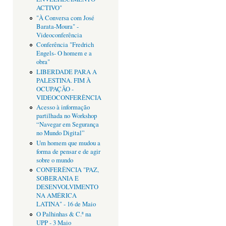
ACTIVO"
"À Conversa com José
Barata-Moura" -
Videoconferência
Conferência "Fredrich
Engels- O homem e a
obra"
LIBERDADE PARA A
PALESTINA. FIM À
OCUPAÇÃO -
VIDEOCONFERÊNCIA
Acesso à informação
partilhada no Workshop
“Navegar em Segurança
no Mundo Digital”
Um homem que mudou a
forma de pensar e de agir
sobre o mundo
CONFERÊNCIA "PAZ,
SOBERANIA E
DESENVOLVIMENTO
NA AMÉRICA
LATINA" - 16 de Maio
O Palhinhas & C.ª na
UPP - 3 Maio