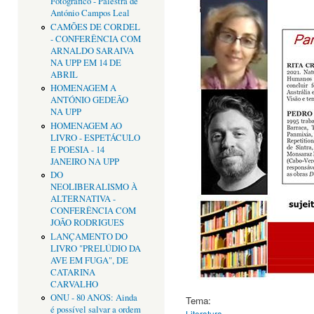
Fotográfico - Palestra de
António Campos Leal
CAMÕES DE CORDEL
- CONFERÊNCIA COM
ARNALDO SARAIVA
NA UPP EM 14 DE
ABRIL
HOMENAGEM A
ANTÓNIO GEDEÃO
NA UPP
HOMENAGEM AO
LIVRO - ESPETÁCULO
E POESIA - 14
JANEIRO NA UPP
DO
NEOLIBERALISMO À
ALTERNATIVA -
CONFERÊNCIA COM
JOÃO RODRIGUES
LANÇAMENTO DO
LIVRO "PRELÚDIO DA
AVE EM FUGA", DE
CATARINA
CARVALHO
ONU - 80 ANOS: Ainda
Tema:
é possível salvar a ordem
Literatura