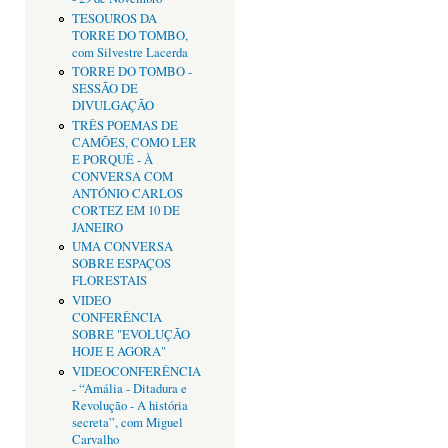
TESOUROS DA
TORRE DO TOMBO,
com Silvestre Lacerda
TORRE DO TOMBO -
SESSÃO DE
DIVULGAÇÃO
TRÊS POEMAS DE
CAMÕES, COMO LER
E PORQUÊ - À
CONVERSA COM
ANTÓNIO CARLOS
CORTEZ EM 10 DE
JANEIRO
UMA CONVERSA
SOBRE ESPAÇOS
FLORESTAIS
VIDEO
CONFERÊNCIA
SOBRE "EVOLUÇÃO
HOJE E AGORA"
VIDEOCONFERÊNCIA
- “Amália - Ditadura e
Revolução - A história
secreta”, com Miguel
Carvalho