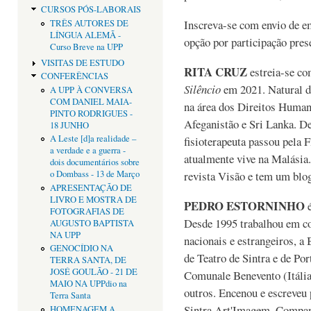
CURSOS PÓS-LABORAIS
Inscreva-se com envio de e
TRÊS AUTORES DE
LÍNGUA ALEMÃ -
opção por participação pres
Curso Breve na UPP
VISITAS DE ESTUDO
RITA CRUZ
estreia-se c
CONFERÊNCIAS
Silêncio
em 2021. Natural d
A UPP À CONVERSA
COM DANIEL MAIA-
na área dos Direitos Human
PINTO RODRIGUES -
Afeganistão e Sri Lanka. D
18 JUNHO
A Leste [d]a realidade –
fisioterapeuta passou pela 
a verdade e a guerra -
atualmente vive na Malásia
dois documentários sobre
revista Visão e tem um blo
o Dombass - 13 de Março
APRESENTAÇÃO DE
LIVRO E MOSTRA DE
PEDRO ESTORNINHO
é
FOTOGRAFIAS DE
Desde 1995 trabalhou em co
AUGUSTO BAPTISTA
NA UPP
nacionais e estrangeiros, a
GENOCÍDIO NA
de Teatro de Sintra e de Por
TERRA SANTA, DE
JOSÉ GOULÃO - 21 DE
Comunale Benevento (Itália)
MAIO NA UPPdio na
outros. Encenou e escreveu
Terra Santa
Sintra,Art'Imagem, Companh
HOMENAGEM A