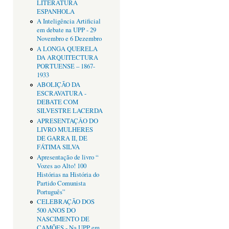
LITERATURA
ESPANHOLA
A Inteligência Artificial
em debate na UPP - 29
Novembro e 6 Dezembro
A LONGA QUERELA
DA ARQUITECTURA
PORTUENSE – 1867-
1933
ABOLIÇÃO DA
ESCRAVATURA -
DEBATE COM
SILVESTRE LACERDA
APRESENTAÇÂO DO
LIVRO MULHERES
DE GARRA II, DE
FÁTIMA SILVA
Apresentação de livro “
Vozes ao Alto! 100
Histórias na História do
Partido Comunista
Português”
CELEBRAÇÃO DOS
500 ANOS DO
NASCIMENTO DE
CAMÕES - Na UPP em