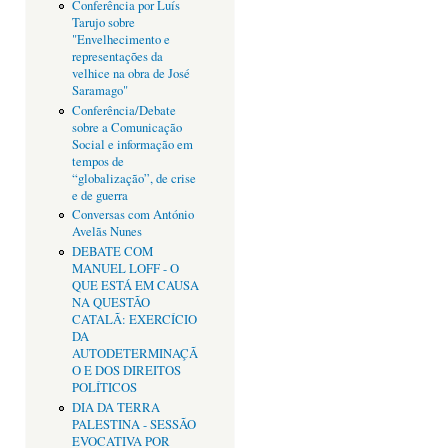
Conferência por Luís
Tarujo sobre
"Envelhecimento e
representações da
velhice na obra de José
Saramago"
Conferência/Debate
sobre a Comunicação
Social e informação em
tempos de
“globalização”, de crise
e de guerra
Conversas com António
Avelãs Nunes
DEBATE COM
MANUEL LOFF - O
QUE ESTÁ EM CAUSA
NA QUESTÃO
CATALÃ: EXERCÍCIO
DA
AUTODETERMINAÇÃ
O E DOS DIREITOS
POLÍTICOS
DIA DA TERRA
PALESTINA - SESSÃO
EVOCATIVA POR