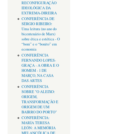
RECONFIGURAÇÂO
IDEOLÓGICA DA
EXTREMA-DIREIRA
CONFERÊNCIA DE
SÉRGIO RIBEIRO:
Uma leitura (no ano do
bicentenário de Marx)
sobre ética e estética - O
“bom” e o “bonito” em
economia
CONFERÊNCIA
FERNANDO LOPES-
GRAÇA - A OBRA E O
HOMEM - 1 DE
MARÇO, NA CASA
DAS ARTES
CONFERÊNCIA
SOBRE "O ALEIXO:
ORIGEM,
TRANSFORMAÇÃO E
ORIGEM DE UM
BAIRRO DO PORTO"
CONFERÊNCIA:
MARÍA TERESA
LEÓN: A MEMÓRIA
MELANCÓLICA DE