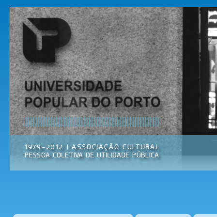
Pas
par
Universidade
Associação
con
Popular do
Cultural
prin
Porto