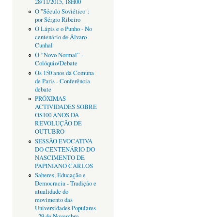
28/11/2015, 18H00
O "Século Soviético":
por Sérgio Ribeiro
O Lápis e o Punho - No
centenário de Álvaro
Cunhal
O “Novo Normal” -
Colóquio/Debate
Os 150 anos da Comuna
de Paris - Conferência
debate
PRÓXIMAS
ACTIVIDADES SOBRE
OS100 ANOS DA
REVOLUÇÃO DE
OUTUBRO
SESSÃO EVOCATIVA
DO CENTENÁRIO DO
NASCIMENTO DE
PAPINIANO CARLOS
Saberes, Educação e
Democracia - Tradição e
atualidade do
movimento das
Universidades Populares
- 29 de Novembro