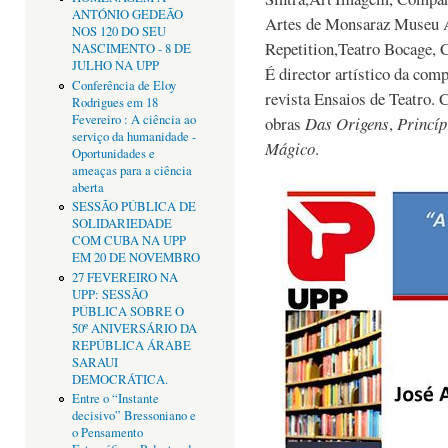
ANTÓNIO GEDEÃO
Artes de Monsaraz Museu A
NOS 120 DO SEU
Repetition,Teatro Bocage, 
NASCIMENTO - 8 DE
JULHO NA UPP
É director artístico da com
Conferência de Eloy
revista Ensaios de Teatro. 
Rodrigues em 18
Fevereiro : A ciência ao
obras
Das Origens
,
Princíp
serviço da humanidade -
Mágico
.
Oportunidades e
ameaças para a ciência
aberta
SESSÃO PÚBLICA DE
SOLIDARIEDADE
COM CUBA NA UPP
EM 20 DE NOVEMBRO
27 FEVEREIRO NA
UPP: SESSÃO
PÚBLICA SOBRE O
50º ANIVERSÁRIO DA
REPÚBLICA ÁRABE
SARAUI
DEMOCRÁTICA.
Entre o “Instante
decisivo” Bressoniano e
o Pensamento