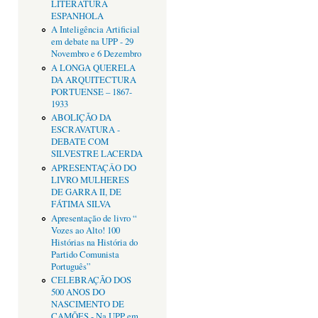
LITERATURA
ESPANHOLA
A Inteligência Artificial
em debate na UPP - 29
Novembro e 6 Dezembro
A LONGA QUERELA
DA ARQUITECTURA
PORTUENSE – 1867-
1933
ABOLIÇÃO DA
ESCRAVATURA -
DEBATE COM
SILVESTRE LACERDA
APRESENTAÇÂO DO
LIVRO MULHERES
DE GARRA II, DE
FÁTIMA SILVA
Apresentação de livro “
Vozes ao Alto! 100
Histórias na História do
Partido Comunista
Português”
CELEBRAÇÃO DOS
500 ANOS DO
NASCIMENTO DE
CAMÕES - Na UPP em