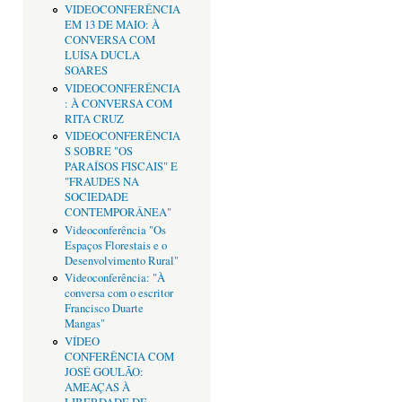
VIDEOCONFERÊNCIA
EM 13 DE MAIO: À
CONVERSA COM
LUÍSA DUCLA
SOARES
VIDEOCONFERÊNCIA
: À CONVERSA COM
RITA CRUZ
VIDEOCONFERÊNCIA
S SOBRE "OS
PARAÍSOS FISCAIS" E
"FRAUDES NA
SOCIEDADE
CONTEMPORÂNEA"
Videoconferência "Os
Espaços Florestais e o
Desenvolvimento Rural"
Videoconferência: "À
conversa com o escritor
Francisco Duarte
Mangas"
VÍDEO
CONFERÊNCIA COM
JOSÉ GOULÃO:
AMEAÇAS À