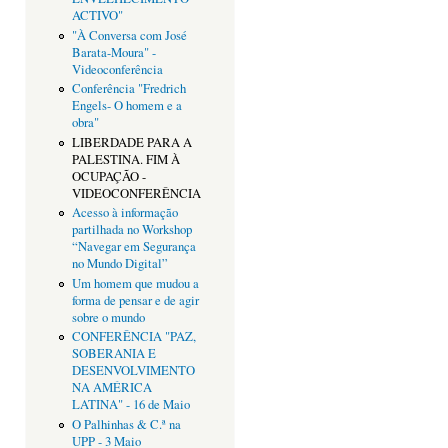
ACTIVO"
"À Conversa com José
Barata-Moura" -
Videoconferência
Conferência "Fredrich
Engels- O homem e a
obra"
LIBERDADE PARA A
PALESTINA. FIM À
OCUPAÇÃO -
VIDEOCONFERÊNCIA
Acesso à informação
partilhada no Workshop
“Navegar em Segurança
no Mundo Digital”
Um homem que mudou a
forma de pensar e de agir
sobre o mundo
CONFERÊNCIA "PAZ,
SOBERANIA E
DESENVOLVIMENTO
NA AMÉRICA
LATINA" - 16 de Maio
O Palhinhas & C.ª na
UPP - 3 Maio