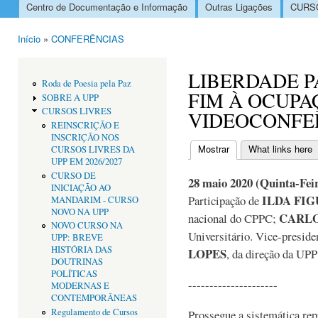
Centro de Documentação e Informação
Outras Ligações
CURSO
Menu principal
Início
»
CONFERÊNCIAS
Está aqui
LIBERDADE P
Roda de Poesia pela Paz
FIM À OCUPA
SOBRE A UPP
CURSOS LIVRES
VIDEOCONFE
REINSCRIÇÃO E
INSCRIÇÃO NOS
Mostrar
(separador ativo)
What links here
CURSOS LIVRES DA
Separadores primári
UPP EM 2026/2027
CURSO DE
28 maio 2020 (Quinta-Feir
INICIAÇÃO AO
ILDA FI
Participação de
MANDARIM - CURSO
NOVO NA UPP
CARLO
nacional do CPPC;
NOVO CURSO NA
Universitário. Vice-presi
UPP: BREVE
HISTÓRIA DAS
LOPES
, da direção da UP
DOUTRINAS
POLÍTICAS
---------------------
MODERNAS E
CONTEMPORÂNEAS
Regulamento de Cursos
Prossegue a sistemática rep