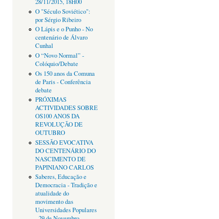
28/11/2015, 18H00
O "Século Soviético":
por Sérgio Ribeiro
O Lápis e o Punho - No
centenário de Álvaro
Cunhal
O “Novo Normal” -
Colóquio/Debate
Os 150 anos da Comuna
de Paris - Conferência
debate
PRÓXIMAS
ACTIVIDADES SOBRE
OS100 ANOS DA
REVOLUÇÃO DE
OUTUBRO
SESSÃO EVOCATIVA
DO CENTENÁRIO DO
NASCIMENTO DE
PAPINIANO CARLOS
Saberes, Educação e
Democracia - Tradição e
atualidade do
movimento das
Universidades Populares
- 29 de Novembro