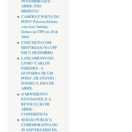
NOVEMBRO QUE
ABRIL NÃO
MERECIA"
CAMÕES É POETA DO
POVO? Palestra/Debate
com José António
Gomes na UPP em 10 de
Abril
CONCERTO COM
HISTÓRIA(S) NA UPP
EM 21 DEZEMBRO
LANÇAMENTO DO
LIVRO "CARLOS
PAREDES - A
GUITARRA DE UM
POVO", DE OTÁVIO
FONSECA, EM 4 DE
ABRIL
O MOVIMENTO
ESTUDANTIL E A
REVOLUÇÃO DE
ABRIL -
CONFERÊNCIA
SESSÃO PÚBLICA
COMEMORATIVA DO
49 ANIVERSÁRIO DA