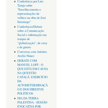
Conferência por Luís
Tarujo sobre
"Envelhecimento e
representações da
velhice na obra de José
Saramago"
Conferência/Debate
sobre a Comunicação
Social e informação em
tempos de
“globalização”, de crise
e de guerra
Conversas com António
Avelãs Nunes
DEBATE COM
MANUEL LOFF - O
QUE ESTÁ EM CAUSA
NA QUESTÃO
CATALÃ: EXERCÍCIO
DA
AUTODETERMINAÇÃ
O E DOS DIREITOS
POLÍTICOS
DIA DA TERRA
PALESTINA - SESSÃO
EVOCATIVA POR