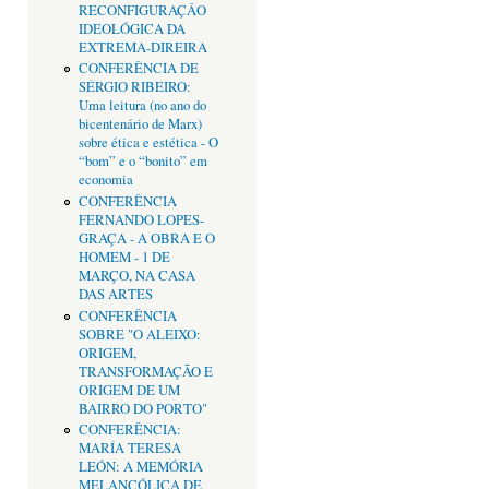
RECONFIGURAÇÂO
IDEOLÓGICA DA
EXTREMA-DIREIRA
CONFERÊNCIA DE
SÉRGIO RIBEIRO:
Uma leitura (no ano do
bicentenário de Marx)
sobre ética e estética - O
“bom” e o “bonito” em
economia
CONFERÊNCIA
FERNANDO LOPES-
GRAÇA - A OBRA E O
HOMEM - 1 DE
MARÇO, NA CASA
DAS ARTES
CONFERÊNCIA
SOBRE "O ALEIXO:
ORIGEM,
TRANSFORMAÇÃO E
ORIGEM DE UM
BAIRRO DO PORTO"
CONFERÊNCIA:
MARÍA TERESA
LEÓN: A MEMÓRIA
MELANCÓLICA DE