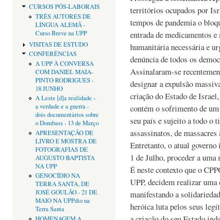
CURSOS PÓS-LABORAIS
territórios ocupados por Is
TRÊS AUTORES DE
tempos de pandemia o bloqu
LÍNGUA ALEMÃ -
Curso Breve na UPP
entrada de medicamentos e 
VISITAS DE ESTUDO
humanitária necessária e ur
CONFERÊNCIAS
denúncia de todos os democ
A UPP À CONVERSA
Assinalaram-se recentement
COM DANIEL MAIA-
PINTO RODRIGUES -
designar a expulsão massiv
18 JUNHO
criação do Estado de Israel,
A Leste [d]a realidade –
a verdade e a guerra -
contém o sofrimento de um p
dois documentários sobre
seu país e sujeito a todo o t
o Dombass - 13 de Março
assassinatos, de massacres
APRESENTAÇÃO DE
LIVRO E MOSTRA DE
Entretanto, o atual governo 
FOTOGRAFIAS DE
1 de Julho, proceder a uma 
AUGUSTO BAPTISTA
NA UPP
É neste contexto que o CP
GENOCÍDIO NA
UPP, decidem realizar uma 
TERRA SANTA, DE
JOSÉ GOULÃO - 21 DE
manifestando a solidariedad
MAIO NA UPPdio na
heróica luta pelos seus leg
Terra Santa
a criação do seu Estado ind
HOMENAGEM A