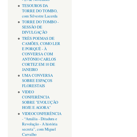
TESOUROS DA
TORRE DO TOMBO,
com Silvestre Lacerda
TORRE DO TOMBO -
SESSÃO DE
DIVULGAÇÃO
TRÊS POEMAS DE
CAMÕES, COMO LER
E PORQUÊ - À
CONVERSA COM
ANTÓNIO CARLOS
CORTEZ EM 10 DE
JANEIRO
UMA CONVERSA
SOBRE ESPAÇOS
FLORESTAIS
VIDEO
CONFERÊNCIA
SOBRE "EVOLUÇÃO
HOJE E AGORA"
VIDEOCONFERÊNCIA
- “Amália - Ditadura e
Revolução - A história
secreta”, com Miguel
Carvalho