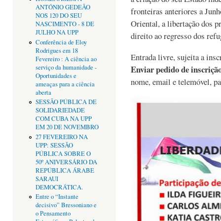
ANTÓNIO GEDEÃO
fronteiras anteriores a Jun
NOS 120 DO SEU
Oriental, a libertação dos p
NASCIMENTO - 8 DE
JULHO NA UPP
direito ao regresso dos refu
Conferência de Eloy
Rodrigues em 18
Entrada livre, sujeita a insc
Fevereiro : A ciência ao
serviço da humanidade -
Enviar pedido de inscriçã
Oportunidades e
nome, email e telemóvel, pa
ameaças para a ciência
aberta
SESSÃO PÚBLICA DE
SOLIDARIEDADE
COM CUBA NA UPP
EM 20 DE NOVEMBRO
27 FEVEREIRO NA
UPP: SESSÃO
PÚBLICA SOBRE O
50º ANIVERSÁRIO DA
REPÚBLICA ÁRABE
SARAUI
DEMOCRÁTICA.
Entre o “Instante
decisivo” Bressoniano e
o Pensamento