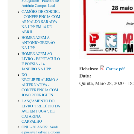
Fotográfico - Palestra de
António Campos Leal
CAMÕES DE CORDEL
- CONFERÊNCIA COM
ARNALDO SARAIVA
NA UPP EM 14 DE
ABRIL
HOMENAGEM A
ANTÓNIO GEDEÃO
NA UPP
HOMENAGEM AO
LIVRO - ESPETÁCULO
E POESIA - 14
Ficheiros:
Cartaz.pdf
JANEIRO NA UPP
Data:
DO
NEOLIBERALISMO À
Quinta, Maio 28, 2020 - 18
ALTERNATIVA -
CONFERÊNCIA COM
JOÃO RODRIGUES
LANÇAMENTO DO
LIVRO "PRELÚDIO DA
AVE EM FUGA", DE
CATARINA
CARVALHO
ONU - 80 ANOS: Ainda
é possível salvar a ordem