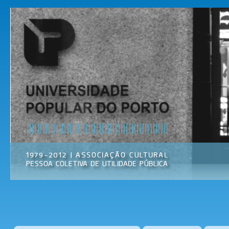
Pas
par
Universidade
Associação
con
Popular do
Cultural
prin
Porto