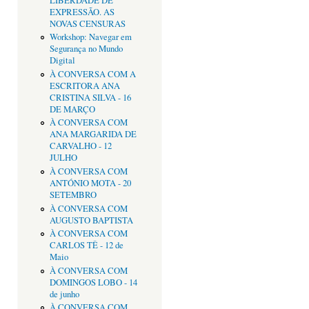
LIBERDADE DE
EXPRESSÃO. AS
NOVAS CENSURAS
Workshop: Navegar em
Segurança no Mundo
Digital
À CONVERSA COM A
ESCRITORA ANA
CRISTINA SILVA - 16
DE MARÇO
À CONVERSA COM
ANA MARGARIDA DE
CARVALHO - 12
JULHO
À CONVERSA COM
ANTÓNIO MOTA - 20
SETEMBRO
À CONVERSA COM
AUGUSTO BAPTISTA
À CONVERSA COM
CARLOS TÊ - 12 de
Maio
À CONVERSA COM
DOMINGOS LOBO - 14
de junho
À CONVERSA COM