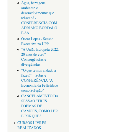
Água, barragens,
ambiente e
desenvolvimento: que
relação? -
CONFERÊNCIA COM
ADRIANO BORDALO
E SÁ
Óscar Lopes - Sessão
Evocativa na UPP
“A União Europeia 2022,
20 anos de euro” -
Convergências e
divergências
“O que temos andado a
fazer?” - Sobrs e
CONFERÊNCIA "A
Economia da Felicidade
como Solução"
CANCELAMENTO DA
SESSÂO "TRÊS
POEMAS DE
CAMÕES, COMO LER
E PORQUÊ"
CURSOS LIVRES
REALIZADOS