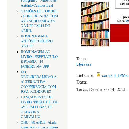
Fotográfico - Palestra de
António Campos Leal
CAMÕES DE CORDEL
- CONFERÊNCIA COM
ARNALDO SARAIVA
NA UPP EM 14 DE
ABRIL
HOMENAGEM A
ANTÓNIO GEDEÃO
NA UPP
HOMENAGEM AO
LIVRO - ESPETÁCULO
Tema:
E POESIA - 14
Literatura
JANEIRO NA UPP
DO
Ficheiros:
cartaz 3_JPMes
NEOLIBERALISMO À
Data:
ALTERNATIVA -
CONFERÊNCIA COM
Terça, Dezembro 14, 2021 -
JOÃO RODRIGUES
LANÇAMENTO DO
LIVRO "PRELÚDIO DA
AVE EM FUGA", DE
CATARINA
CARVALHO
ONU - 80 ANOS: Ainda
é possível salvar a ordem