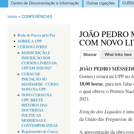
Centro de Documentação e Informação
Outras Ligações
CURSO
Menu principal
Início
»
CONFERÊNCIAS
Está aqui
JOÃO PEDRO 
Roda de Poesia pela Paz
COM NOVO L
SOBRE A UPP
CURSOS LIVRES
REINSCRIÇÃO E
Mostrar
(separador ativo)
What links here
INSCRIÇÃO NOS
Separadores primári
CURSOS LIVRES DA
JOÃO PEDRO MÉSSED
UPP EM 2026/2027
CURSO DE
Gomes) estará na UPP no d
INICIAÇÃO AO
18.00 horas
, para nos falar
MANDARIM - CURSO
NOVO NA UPP
o qual obteve o Prémio Naci
NOVO CURSO NA
2021.
UPP: BREVE
HISTÓRIA DAS
DOUTRINAS
Estação dos Líquidos
é uma
POLÍTICAS
da União das Freguesias de 
MODERNAS E
CONTEMPORÂNEAS
A apresentação da obra esta
Regulamento de Cursos