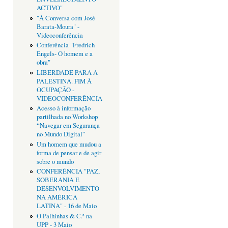
ACTIVO"
"À Conversa com José
Barata-Moura" -
Videoconferência
Conferência "Fredrich
Engels- O homem e a
obra"
LIBERDADE PARA A
PALESTINA. FIM À
OCUPAÇÃO -
VIDEOCONFERÊNCIA
Acesso à informação
partilhada no Workshop
“Navegar em Segurança
no Mundo Digital”
Um homem que mudou a
forma de pensar e de agir
sobre o mundo
CONFERÊNCIA "PAZ,
SOBERANIA E
DESENVOLVIMENTO
NA AMÉRICA
LATINA" - 16 de Maio
O Palhinhas & C.ª na
UPP - 3 Maio