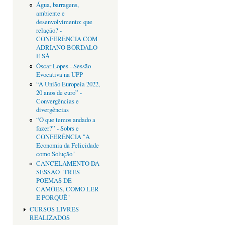
Água, barragens,
ambiente e
desenvolvimento: que
relação? -
CONFERÊNCIA COM
ADRIANO BORDALO
E SÁ
Óscar Lopes - Sessão
Evocativa na UPP
“A União Europeia 2022,
20 anos de euro” -
Convergências e
divergências
“O que temos andado a
fazer?” - Sobrs e
CONFERÊNCIA "A
Economia da Felicidade
como Solução"
CANCELAMENTO DA
SESSÂO "TRÊS
POEMAS DE
CAMÕES, COMO LER
E PORQUÊ"
CURSOS LIVRES
REALIZADOS