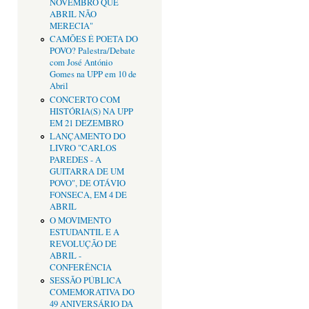
NOVEMBRO QUE
ABRIL NÃO
MERECIA"
CAMÕES É POETA DO
POVO? Palestra/Debate
com José António
Gomes na UPP em 10 de
Abril
CONCERTO COM
HISTÓRIA(S) NA UPP
EM 21 DEZEMBRO
LANÇAMENTO DO
LIVRO "CARLOS
PAREDES - A
GUITARRA DE UM
POVO", DE OTÁVIO
FONSECA, EM 4 DE
ABRIL
O MOVIMENTO
ESTUDANTIL E A
REVOLUÇÃO DE
ABRIL -
CONFERÊNCIA
SESSÃO PÚBLICA
COMEMORATIVA DO
49 ANIVERSÁRIO DA