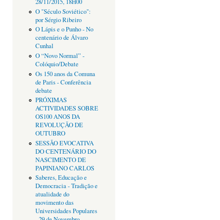
28/11/2015, 18H00
O "Século Soviético":
por Sérgio Ribeiro
O Lápis e o Punho - No
centenário de Álvaro
Cunhal
O “Novo Normal” -
Colóquio/Debate
Os 150 anos da Comuna
de Paris - Conferência
debate
PRÓXIMAS
ACTIVIDADES SOBRE
OS100 ANOS DA
REVOLUÇÃO DE
OUTUBRO
SESSÃO EVOCATIVA
DO CENTENÁRIO DO
NASCIMENTO DE
PAPINIANO CARLOS
Saberes, Educação e
Democracia - Tradição e
atualidade do
movimento das
Universidades Populares
- 29 de Novembro