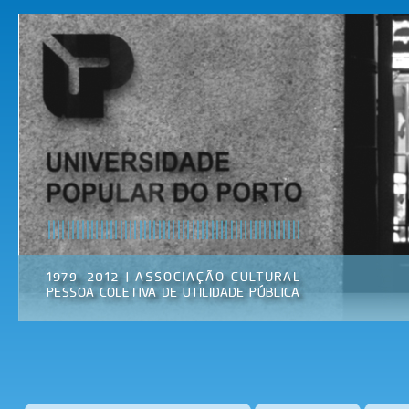
Pas
par
Universidade
Associação
con
Popular do
Cultural
prin
Porto