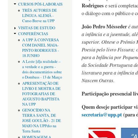
Rodrigues
CURSOS PÓS-LABORAIS
e será completad
TRÊS AUTORES DE
o diálogo com o público e c
LÍNGUA ALEMÃ -
Curso Breve na UPP
João Pedro Mésseder
é au
VISITAS DE ESTUDO
a infância e a juventude, al
CONFERÊNCIAS
A UPP À CONVERSA
superior. Obteve o Prémio
COM DANIEL MAIA-
Poesia pelo livro Fissura; 
PINTO RODRIGUES -
18 JUNHO
para a Infância por Pequen
A Leste [d]a realidade –
da Sociedade Portuguesa de
a verdade e a guerra -
literatura para a infância
dois documentários sobre
o Dombass - 13 de Março
Nascem Outras.
APRESENTAÇÃO DE
LIVRO E MOSTRA DE
Participação presencial liv
FOTOGRAFIAS DE
AUGUSTO BAPTISTA
NA UPP
Quem deseje participar vi
GENOCÍDIO NA
secretaria@upp.pt
(para d
TERRA SANTA, DE
JOSÉ GOULÃO - 21 DE
MAIO NA UPPdio na
Terra Santa
HOMENAGEM A