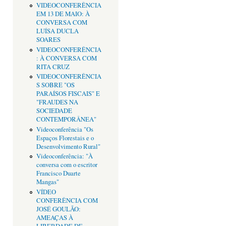
VIDEOCONFERÊNCIA
EM 13 DE MAIO: À
CONVERSA COM
LUÍSA DUCLA
SOARES
VIDEOCONFERÊNCIA
: À CONVERSA COM
RITA CRUZ
VIDEOCONFERÊNCIA
S SOBRE "OS
PARAÍSOS FISCAIS" E
"FRAUDES NA
SOCIEDADE
CONTEMPORÂNEA"
Videoconferência "Os
Espaços Florestais e o
Desenvolvimento Rural"
Videoconferência: "À
conversa com o escritor
Francisco Duarte
Mangas"
VÍDEO
CONFERÊNCIA COM
JOSÉ GOULÃO:
AMEAÇAS À