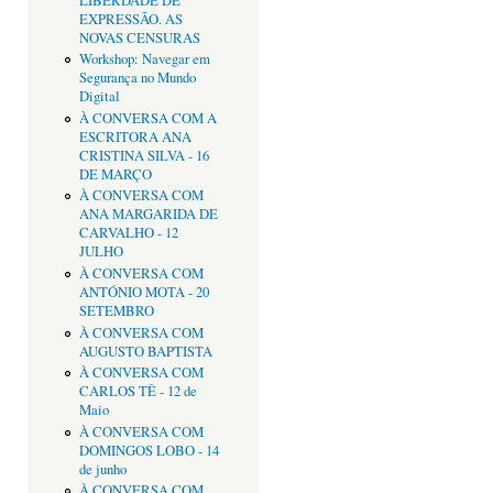
LIBERDADE DE
EXPRESSÃO. AS
NOVAS CENSURAS
Workshop: Navegar em
Segurança no Mundo
Digital
À CONVERSA COM A
ESCRITORA ANA
CRISTINA SILVA - 16
DE MARÇO
À CONVERSA COM
ANA MARGARIDA DE
CARVALHO - 12
JULHO
À CONVERSA COM
ANTÓNIO MOTA - 20
SETEMBRO
À CONVERSA COM
AUGUSTO BAPTISTA
À CONVERSA COM
CARLOS TÊ - 12 de
Maio
À CONVERSA COM
DOMINGOS LOBO - 14
de junho
À CONVERSA COM