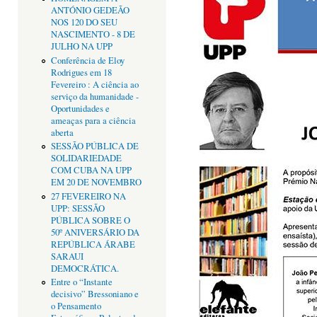
ANTÓNIO GEDEÃO
NOS 120 DO SEU
NASCIMENTO - 8 DE
JULHO NA UPP
Conferência de Eloy
Rodrigues em 18
Fevereiro : A ciência ao
serviço da humanidade -
Oportunidades e
ameaças para a ciência
aberta
SESSÃO PÚBLICA DE
SOLIDARIEDADE
COM CUBA NA UPP
EM 20 DE NOVEMBRO
27 FEVEREIRO NA
UPP: SESSÃO
PÚBLICA SOBRE O
50º ANIVERSÁRIO DA
REPÚBLICA ÁRABE
SARAUI
DEMOCRÁTICA.
Entre o “Instante
decisivo” Bressoniano e
o Pensamento