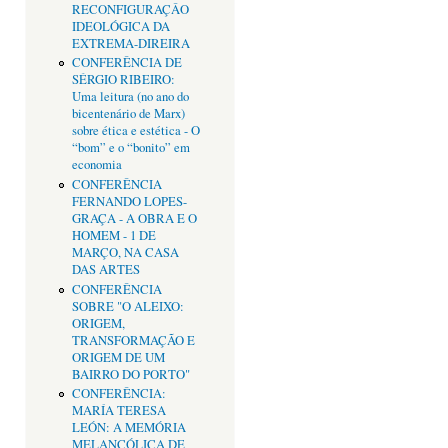
RECONFIGURAÇÂO
IDEOLÓGICA DA
EXTREMA-DIREIRA
CONFERÊNCIA DE
SÉRGIO RIBEIRO:
Uma leitura (no ano do
bicentenário de Marx)
sobre ética e estética - O
“bom” e o “bonito” em
economia
CONFERÊNCIA
FERNANDO LOPES-
GRAÇA - A OBRA E O
HOMEM - 1 DE
MARÇO, NA CASA
DAS ARTES
CONFERÊNCIA
SOBRE "O ALEIXO:
ORIGEM,
TRANSFORMAÇÃO E
ORIGEM DE UM
BAIRRO DO PORTO"
CONFERÊNCIA:
MARÍA TERESA
LEÓN: A MEMÓRIA
MELANCÓLICA DE