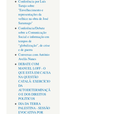
Conferência por Luís
Tarujo sobre
"Envelhecimento e
representações da
velhice na obra de José
Saramago"
Conferência/Debate
sobre a Comunicação
Social e informação em
tempos de
“globalização”, de crise
e de guerra
Conversas com António
Avelãs Nunes
DEBATE COM
MANUEL LOFF - O
QUE ESTÁ EM CAUSA
NA QUESTÃO
CATALÃ: EXERCÍCIO
DA
AUTODETERMINAÇÃ
O E DOS DIREITOS
POLÍTICOS
DIA DA TERRA
PALESTINA - SESSÃO
EVOCATIVA POR