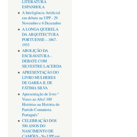
LITERATURA
ESPANHOLA
A Inteligência Artificial
em debate na UPP - 29
Novembro e 6 Dezembro
A LONGA QUERELA
DA ARQUITECTURA
PORTUENSE – 1867-
1933
ABOLIÇÃO DA
ESCRAVATURA -
DEBATE COM
SILVESTRE LACERDA
APRESENTAÇÂO DO
LIVRO MULHERES
DE GARRA II, DE
FÁTIMA SILVA
Apresentação de livro “
Vozes ao Alto! 100
Histórias na História do
Partido Comunista
Português”
CELEBRAÇÃO DOS
500 ANOS DO
NASCIMENTO DE
CAMÕES - Na UPP em