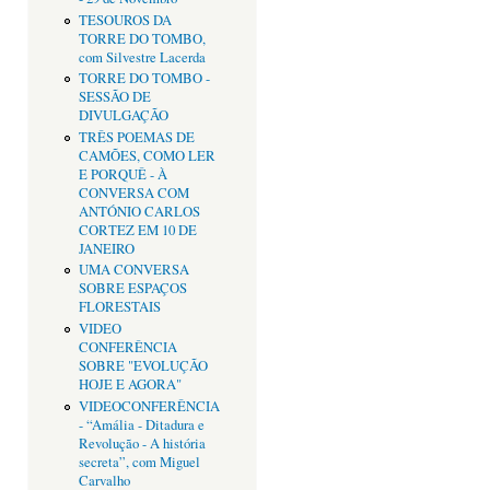
TESOUROS DA
TORRE DO TOMBO,
com Silvestre Lacerda
TORRE DO TOMBO -
SESSÃO DE
DIVULGAÇÃO
TRÊS POEMAS DE
CAMÕES, COMO LER
E PORQUÊ - À
CONVERSA COM
ANTÓNIO CARLOS
CORTEZ EM 10 DE
JANEIRO
UMA CONVERSA
SOBRE ESPAÇOS
FLORESTAIS
VIDEO
CONFERÊNCIA
SOBRE "EVOLUÇÃO
HOJE E AGORA"
VIDEOCONFERÊNCIA
- “Amália - Ditadura e
Revolução - A história
secreta”, com Miguel
Carvalho