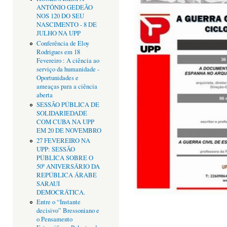
ANTÓNIO GEDEÃO
NOS 120 DO SEU
NASCIMENTO - 8 DE
JULHO NA UPP
Conferência de Eloy
Rodrigues em 18
Fevereiro : A ciência ao
serviço da humanidade -
Oportunidades e
ameaças para a ciência
aberta
SESSÃO PÚBLICA DE
SOLIDARIEDADE
COM CUBA NA UPP
EM 20 DE NOVEMBRO
27 FEVEREIRO NA
UPP: SESSÃO
PÚBLICA SOBRE O
50º ANIVERSÁRIO DA
REPÚBLICA ÁRABE
SARAUI
DEMOCRÁTICA.
Entre o “Instante
decisivo” Bressoniano e
o Pensamento