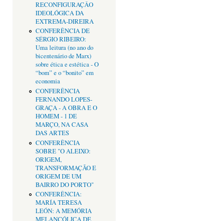
RECONFIGURAÇÂO
IDEOLÓGICA DA
EXTREMA-DIREIRA
CONFERÊNCIA DE
SÉRGIO RIBEIRO:
Uma leitura (no ano do
bicentenário de Marx)
sobre ética e estética - O
“bom” e o “bonito” em
economia
CONFERÊNCIA
FERNANDO LOPES-
GRAÇA - A OBRA E O
HOMEM - 1 DE
MARÇO, NA CASA
DAS ARTES
CONFERÊNCIA
SOBRE "O ALEIXO:
ORIGEM,
TRANSFORMAÇÃO E
ORIGEM DE UM
BAIRRO DO PORTO"
CONFERÊNCIA:
MARÍA TERESA
LEÓN: A MEMÓRIA
MELANCÓLICA DE