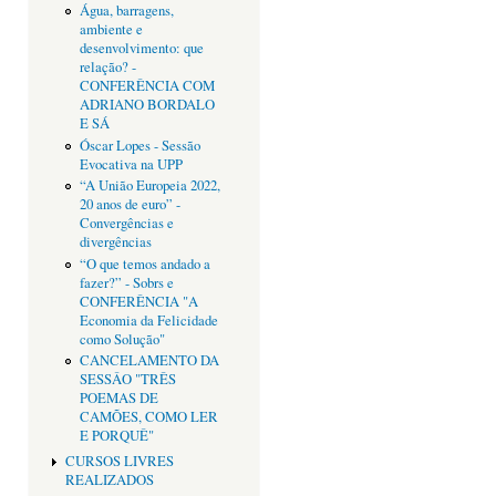
Água, barragens,
ambiente e
desenvolvimento: que
relação? -
CONFERÊNCIA COM
ADRIANO BORDALO
E SÁ
Óscar Lopes - Sessão
Evocativa na UPP
“A União Europeia 2022,
20 anos de euro” -
Convergências e
divergências
“O que temos andado a
fazer?” - Sobrs e
CONFERÊNCIA "A
Economia da Felicidade
como Solução"
CANCELAMENTO DA
SESSÂO "TRÊS
POEMAS DE
CAMÕES, COMO LER
E PORQUÊ"
CURSOS LIVRES
REALIZADOS