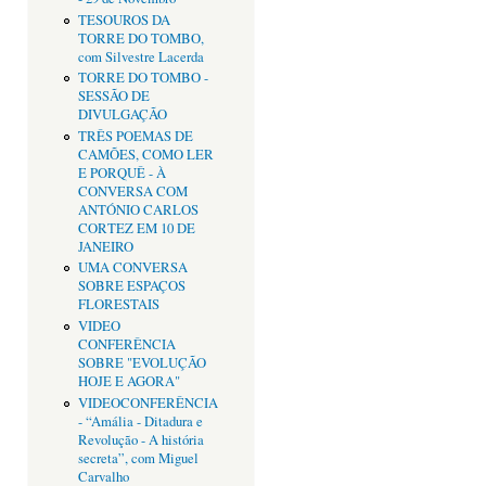
TESOUROS DA
TORRE DO TOMBO,
com Silvestre Lacerda
TORRE DO TOMBO -
SESSÃO DE
DIVULGAÇÃO
TRÊS POEMAS DE
CAMÕES, COMO LER
E PORQUÊ - À
CONVERSA COM
ANTÓNIO CARLOS
CORTEZ EM 10 DE
JANEIRO
UMA CONVERSA
SOBRE ESPAÇOS
FLORESTAIS
VIDEO
CONFERÊNCIA
SOBRE "EVOLUÇÃO
HOJE E AGORA"
VIDEOCONFERÊNCIA
- “Amália - Ditadura e
Revolução - A história
secreta”, com Miguel
Carvalho