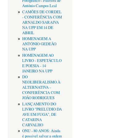
Fotográfico - Palestra de
António Campos Leal
CAMÕES DE CORDEL
- CONFERÊNCIA COM
ARNALDO SARAIVA
NA UPP EM 14 DE
ABRIL
HOMENAGEM A
ANTÓNIO GEDEÃO
NA UPP
HOMENAGEM AO
LIVRO - ESPETÁCULO
E POESIA - 14
JANEIRO NA UPP
DO
NEOLIBERALISMO À
ALTERNATIVA -
CONFERÊNCIA COM
JOÃO RODRIGUES
LANÇAMENTO DO
LIVRO "PRELÚDIO DA
AVE EM FUGA", DE
CATARINA
CARVALHO
ONU - 80 ANOS: Ainda
é possível salvar a ordem