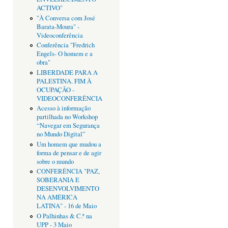
ACTIVO"
"À Conversa com José
Barata-Moura" -
Videoconferência
Conferência "Fredrich
Engels- O homem e a
obra"
LIBERDADE PARA A
PALESTINA. FIM À
OCUPAÇÃO -
VIDEOCONFERÊNCIA
Acesso à informação
partilhada no Workshop
“Navegar em Segurança
no Mundo Digital”
Um homem que mudou a
forma de pensar e de agir
sobre o mundo
CONFERÊNCIA "PAZ,
SOBERANIA E
DESENVOLVIMENTO
NA AMÉRICA
LATINA" - 16 de Maio
O Palhinhas & C.ª na
UPP - 3 Maio