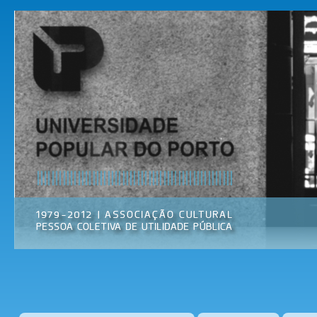
Pas
par
Universidade
Associação
con
Popular do
Cultural
prin
Porto