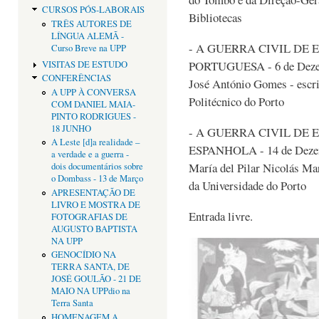
CURSOS PÓS-LABORAIS
Bibliotecas
TRÊS AUTORES DE
LÍNGUA ALEMÃ -
- A GUERRA CIVIL DE
Curso Breve na UPP
PORTUGUESA - 6 de Deze
VISITAS DE ESTUDO
CONFERÊNCIAS
José António Gomes - escrit
A UPP À CONVERSA
Politécnico do Porto
COM DANIEL MAIA-
PINTO RODRIGUES -
18 JUNHO
- A GUERRA CIVIL DE
A Leste [d]a realidade –
ESPANHOLA - 14 de Deze
a verdade e a guerra -
María del Pilar Nicolás Mar
dois documentários sobre
o Dombass - 13 de Março
da Universidade do Porto
APRESENTAÇÃO DE
LIVRO E MOSTRA DE
Entrada livre.
FOTOGRAFIAS DE
AUGUSTO BAPTISTA
NA UPP
GENOCÍDIO NA
TERRA SANTA, DE
JOSÉ GOULÃO - 21 DE
MAIO NA UPPdio na
Terra Santa
HOMENAGEM A