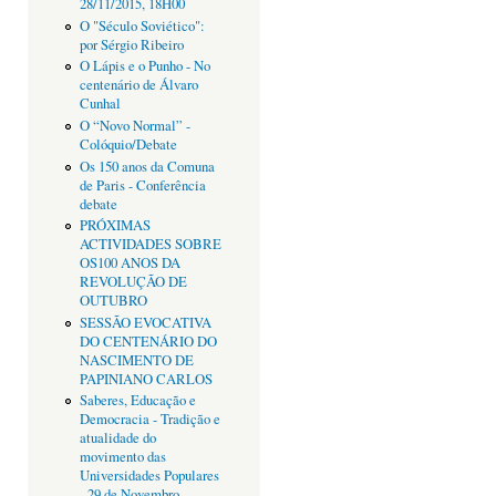
28/11/2015, 18H00
O "Século Soviético":
por Sérgio Ribeiro
O Lápis e o Punho - No
centenário de Álvaro
Cunhal
O “Novo Normal” -
Colóquio/Debate
Os 150 anos da Comuna
de Paris - Conferência
debate
PRÓXIMAS
ACTIVIDADES SOBRE
OS100 ANOS DA
REVOLUÇÃO DE
OUTUBRO
SESSÃO EVOCATIVA
DO CENTENÁRIO DO
NASCIMENTO DE
PAPINIANO CARLOS
Saberes, Educação e
Democracia - Tradição e
atualidade do
movimento das
Universidades Populares
- 29 de Novembro