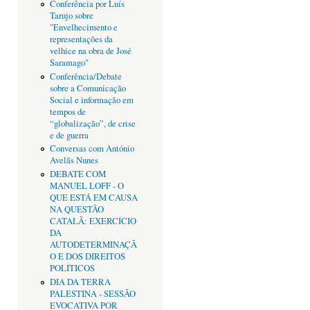
Conferência por Luís
Tarujo sobre
"Envelhecimento e
representações da
velhice na obra de José
Saramago"
Conferência/Debate
sobre a Comunicação
Social e informação em
tempos de
“globalização”, de crise
e de guerra
Conversas com António
Avelãs Nunes
DEBATE COM
MANUEL LOFF - O
QUE ESTÁ EM CAUSA
NA QUESTÃO
CATALÃ: EXERCÍCIO
DA
AUTODETERMINAÇÃ
O E DOS DIREITOS
POLÍTICOS
DIA DA TERRA
PALESTINA - SESSÃO
EVOCATIVA POR