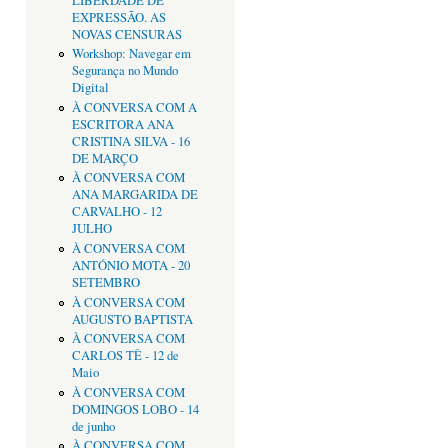
LIBERDADE DE
EXPRESSÃO. AS
NOVAS CENSURAS
Workshop: Navegar em
Segurança no Mundo
Digital
À CONVERSA COM A
ESCRITORA ANA
CRISTINA SILVA - 16
DE MARÇO
À CONVERSA COM
ANA MARGARIDA DE
CARVALHO - 12
JULHO
À CONVERSA COM
ANTÓNIO MOTA - 20
SETEMBRO
À CONVERSA COM
AUGUSTO BAPTISTA
À CONVERSA COM
CARLOS TÊ - 12 de
Maio
À CONVERSA COM
DOMINGOS LOBO - 14
de junho
À CONVERSA COM