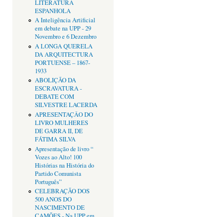
LITERATURA
ESPANHOLA
A Inteligência Artificial
em debate na UPP - 29
Novembro e 6 Dezembro
A LONGA QUERELA
DA ARQUITECTURA
PORTUENSE – 1867-
1933
ABOLIÇÃO DA
ESCRAVATURA -
DEBATE COM
SILVESTRE LACERDA
APRESENTAÇÂO DO
LIVRO MULHERES
DE GARRA II, DE
FÁTIMA SILVA
Apresentação de livro “
Vozes ao Alto! 100
Histórias na História do
Partido Comunista
Português”
CELEBRAÇÃO DOS
500 ANOS DO
NASCIMENTO DE
CAMÕES - Na UPP em