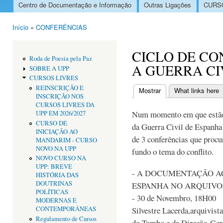
Centro de Documentação e Informação
Outras Ligações
CURSO
Menu principal
Início
»
CONFERÊNCIAS
Está aqui
CICLO DE CO
Roda de Poesia pela Paz
A GUERRA CI
SOBRE A UPP
CURSOS LIVRES
REINSCRIÇÃO E
Mostrar
(separador ativo)
What links here
INSCRIÇÃO NOS
Separadores primári
CURSOS LIVRES DA
Num momento em que estão 
UPP EM 2026/2027
CURSO DE
da Guerra Civil de Espanh
INICIAÇÃO AO
de 3 conferências que procu
MANDARIM - CURSO
NOVO NA UPP
fundo o tema do conflito.
NOVO CURSO NA
UPP: BREVE
- A DOCUMENTAÇÃO A
HISTÓRIA DAS
DOUTRINAS
ESPANHA NO ARQUIVO
POLÍTICAS
- 30 de Novembro, 18H00
MODERNAS E
CONTEMPORÂNEAS
Silvestre Lacerda,arquivist
Regulamento de Cursos
do Tombo e da Direção-Gera