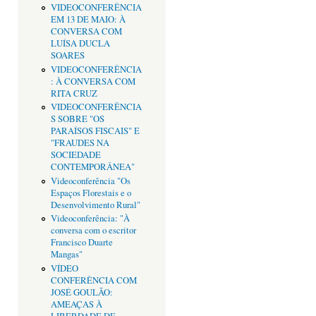
VIDEOCONFERÊNCIA
EM 13 DE MAIO: À
CONVERSA COM
LUÍSA DUCLA
SOARES
VIDEOCONFERÊNCIA
: À CONVERSA COM
RITA CRUZ
VIDEOCONFERÊNCIA
S SOBRE "OS
PARAÍSOS FISCAIS" E
"FRAUDES NA
SOCIEDADE
CONTEMPORÂNEA"
Videoconferência "Os
Espaços Florestais e o
Desenvolvimento Rural"
Videoconferência: "À
conversa com o escritor
Francisco Duarte
Mangas"
VÍDEO
CONFERÊNCIA COM
JOSÉ GOULÃO:
AMEAÇAS À