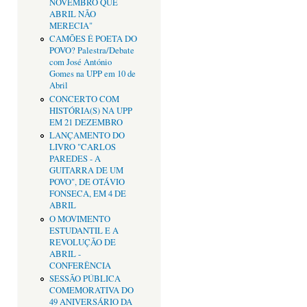
NOVEMBRO QUE
ABRIL NÃO
MERECIA"
CAMÕES É POETA DO
POVO? Palestra/Debate
com José António
Gomes na UPP em 10 de
Abril
CONCERTO COM
HISTÓRIA(S) NA UPP
EM 21 DEZEMBRO
LANÇAMENTO DO
LIVRO "CARLOS
PAREDES - A
GUITARRA DE UM
POVO", DE OTÁVIO
FONSECA, EM 4 DE
ABRIL
O MOVIMENTO
ESTUDANTIL E A
REVOLUÇÃO DE
ABRIL -
CONFERÊNCIA
SESSÃO PÚBLICA
COMEMORATIVA DO
49 ANIVERSÁRIO DA