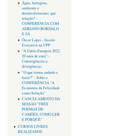
Água, barragens,
ambiente e
desenvolvimento: que
relação? -
CONFERÊNCIA COM
ADRIANO BORDALO
E SÁ
Óscar Lopes - Sessão
Evocativa na UPP
“A União Europeia 2022,
20 anos de euro” -
Convergências e
divergências
“O que temos andado a
fazer?” - Sobrs e
CONFERÊNCIA "A
Economia da Felicidade
como Solução"
CANCELAMENTO DA
SESSÂO "TRÊS
POEMAS DE
CAMÕES, COMO LER
E PORQUÊ"
CURSOS LIVRES
REALIZADOS