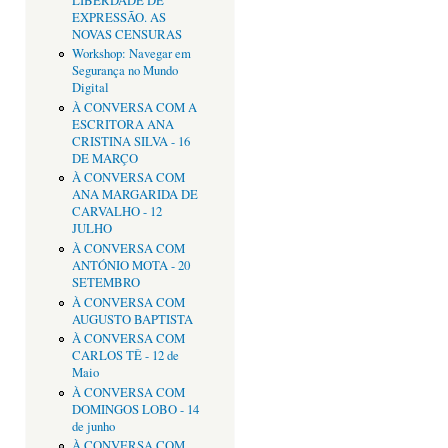
LIBERDADE DE
EXPRESSÃO. AS
NOVAS CENSURAS
Workshop: Navegar em
Segurança no Mundo
Digital
À CONVERSA COM A
ESCRITORA ANA
CRISTINA SILVA - 16
DE MARÇO
À CONVERSA COM
ANA MARGARIDA DE
CARVALHO - 12
JULHO
À CONVERSA COM
ANTÓNIO MOTA - 20
SETEMBRO
À CONVERSA COM
AUGUSTO BAPTISTA
À CONVERSA COM
CARLOS TÊ - 12 de
Maio
À CONVERSA COM
DOMINGOS LOBO - 14
de junho
À CONVERSA COM