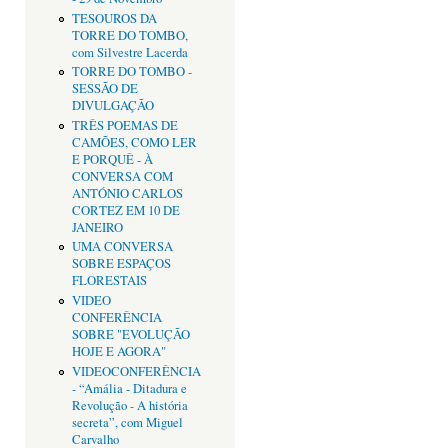
TESOUROS DA
TORRE DO TOMBO,
com Silvestre Lacerda
TORRE DO TOMBO -
SESSÃO DE
DIVULGAÇÃO
TRÊS POEMAS DE
CAMÕES, COMO LER
E PORQUÊ - À
CONVERSA COM
ANTÓNIO CARLOS
CORTEZ EM 10 DE
JANEIRO
UMA CONVERSA
SOBRE ESPAÇOS
FLORESTAIS
VIDEO
CONFERÊNCIA
SOBRE "EVOLUÇÃO
HOJE E AGORA"
VIDEOCONFERÊNCIA
- “Amália - Ditadura e
Revolução - A história
secreta”, com Miguel
Carvalho