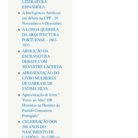
LITERATURA
ESPANHOLA
A Inteligência Artificial
em debate na UPP - 29
Novembro e 6 Dezembro
A LONGA QUERELA
DA ARQUITECTURA
PORTUENSE – 1867-
1933
ABOLIÇÃO DA
ESCRAVATURA -
DEBATE COM
SILVESTRE LACERDA
APRESENTAÇÂO DO
LIVRO MULHERES
DE GARRA II, DE
FÁTIMA SILVA
Apresentação de livro “
Vozes ao Alto! 100
Histórias na História do
Partido Comunista
Português”
CELEBRAÇÃO DOS
500 ANOS DO
NASCIMENTO DE
CAMÕES - Na UPP em