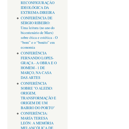
RECONFIGURAÇÂO
IDEOLÓGICA DA
EXTREMA-DIREIRA
CONFERÊNCIA DE
SÉRGIO RIBEIRO:
Uma leitura (no ano do
bicentenário de Marx)
sobre ética e estética - O
“bom” e o “bonito” em
economia
CONFERÊNCIA
FERNANDO LOPES-
GRAÇA - A OBRA E O
HOMEM - 1 DE
MARÇO, NA CASA
DAS ARTES
CONFERÊNCIA
SOBRE "O ALEIXO:
ORIGEM,
TRANSFORMAÇÃO E
ORIGEM DE UM
BAIRRO DO PORTO"
CONFERÊNCIA:
MARÍA TERESA
LEÓN: A MEMÓRIA
MELANCÓLICA DE