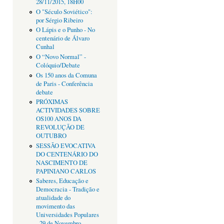
28/11/2015, 18H00
O "Século Soviético":
por Sérgio Ribeiro
O Lápis e o Punho - No
centenário de Álvaro
Cunhal
O “Novo Normal” -
Colóquio/Debate
Os 150 anos da Comuna
de Paris - Conferência
debate
PRÓXIMAS
ACTIVIDADES SOBRE
OS100 ANOS DA
REVOLUÇÃO DE
OUTUBRO
SESSÃO EVOCATIVA
DO CENTENÁRIO DO
NASCIMENTO DE
PAPINIANO CARLOS
Saberes, Educação e
Democracia - Tradição e
atualidade do
movimento das
Universidades Populares
- 29 de Novembro