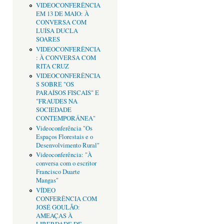
VIDEOCONFERÊNCIA
EM 13 DE MAIO: À
CONVERSA COM
LUÍSA DUCLA
SOARES
VIDEOCONFERÊNCIA
: À CONVERSA COM
RITA CRUZ
VIDEOCONFERÊNCIA
S SOBRE "OS
PARAÍSOS FISCAIS" E
"FRAUDES NA
SOCIEDADE
CONTEMPORÂNEA"
Videoconferência "Os
Espaços Florestais e o
Desenvolvimento Rural"
Videoconferência: "À
conversa com o escritor
Francisco Duarte
Mangas"
VÍDEO
CONFERÊNCIA COM
JOSÉ GOULÃO:
AMEAÇAS À