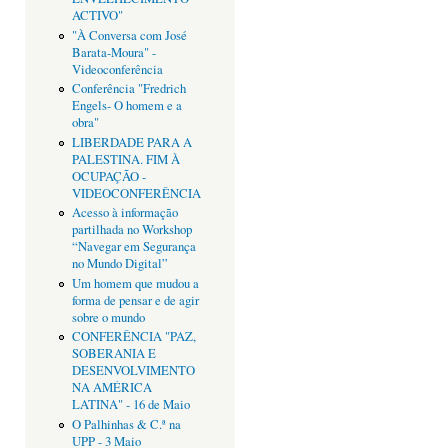
ACTIVO"
"À Conversa com José
Barata-Moura" -
Videoconferência
Conferência "Fredrich
Engels- O homem e a
obra"
LIBERDADE PARA A
PALESTINA. FIM À
OCUPAÇÃO -
VIDEOCONFERÊNCIA
Acesso à informação
partilhada no Workshop
“Navegar em Segurança
no Mundo Digital”
Um homem que mudou a
forma de pensar e de agir
sobre o mundo
CONFERÊNCIA "PAZ,
SOBERANIA E
DESENVOLVIMENTO
NA AMÉRICA
LATINA" - 16 de Maio
O Palhinhas & C.ª na
UPP - 3 Maio