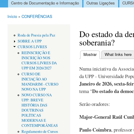
Centro de Documentação e Informação
Outras Ligações
CURSO
Menu principal
Início
»
CONFERÊNCIAS
Está aqui
Do estado da de
Roda de Poesia pela Paz
soberania?
SOBRE A UPP
CURSOS LIVRES
REINSCRIÇÃO E
Mostrar
(separador ativo)
What links here
INSCRIÇÃO NOS
Separadores primári
CURSOS LIVRES DA
Numa iniciativa da Associa
UPP EM 2026/2027
CURSO DE
da UPP - Universidade Popul
INICIAÇÃO AO
Janeiro de 2026, sexta-fei
MANDARIM - CURSO
NOVO NA UPP
Do estado da democ
tema "
NOVO CURSO NA
UPP: BREVE
Serão oradores:
HISTÓRIA DAS
DOUTRINAS
POLÍTICAS
Major-General Raúl Cun
MODERNAS E
CONTEMPORÂNEAS
Paulo Coimbra
, professor 
Regulamento de Cursos