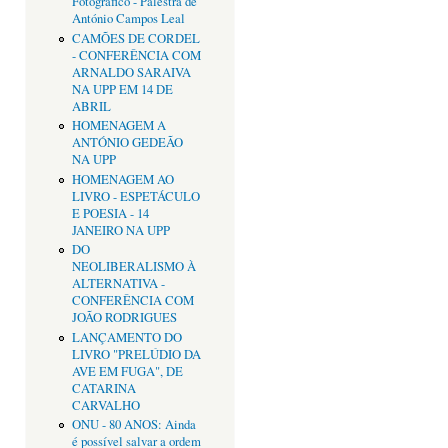
Fotográfico - Palestra de
António Campos Leal
CAMÕES DE CORDEL
- CONFERÊNCIA COM
ARNALDO SARAIVA
NA UPP EM 14 DE
ABRIL
HOMENAGEM A
ANTÓNIO GEDEÃO
NA UPP
HOMENAGEM AO
LIVRO - ESPETÁCULO
E POESIA - 14
JANEIRO NA UPP
DO
NEOLIBERALISMO À
ALTERNATIVA -
CONFERÊNCIA COM
JOÃO RODRIGUES
LANÇAMENTO DO
LIVRO "PRELÚDIO DA
AVE EM FUGA", DE
CATARINA
CARVALHO
ONU - 80 ANOS: Ainda
é possível salvar a ordem