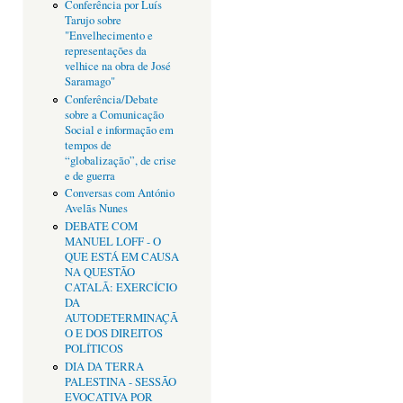
Conferência por Luís
Tarujo sobre
"Envelhecimento e
representações da
velhice na obra de José
Saramago"
Conferência/Debate
sobre a Comunicação
Social e informação em
tempos de
“globalização”, de crise
e de guerra
Conversas com António
Avelãs Nunes
DEBATE COM
MANUEL LOFF - O
QUE ESTÁ EM CAUSA
NA QUESTÃO
CATALÃ: EXERCÍCIO
DA
AUTODETERMINAÇÃ
O E DOS DIREITOS
POLÍTICOS
DIA DA TERRA
PALESTINA - SESSÃO
EVOCATIVA POR