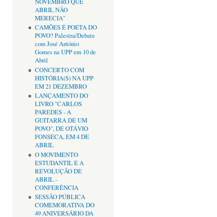
NOVEMBRO QUE
ABRIL NÃO
MERECIA"
CAMÕES É POETA DO
POVO? Palestra/Debate
com José António
Gomes na UPP em 10 de
Abril
CONCERTO COM
HISTÓRIA(S) NA UPP
EM 21 DEZEMBRO
LANÇAMENTO DO
LIVRO "CARLOS
PAREDES - A
GUITARRA DE UM
POVO", DE OTÁVIO
FONSECA, EM 4 DE
ABRIL
O MOVIMENTO
ESTUDANTIL E A
REVOLUÇÃO DE
ABRIL -
CONFERÊNCIA
SESSÃO PÚBLICA
COMEMORATIVA DO
49 ANIVERSÁRIO DA