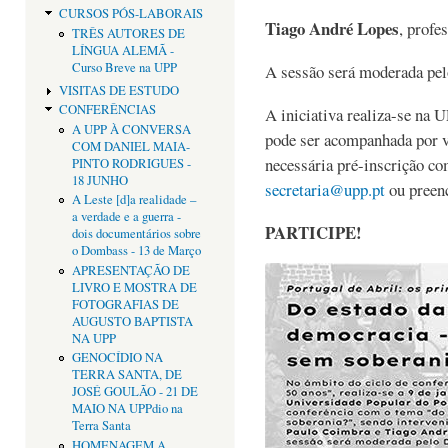
CURSOS PÓS-LABORAIS
Tiago André Lopes
, profe
TRÊS AUTORES DE
LÍNGUA ALEMÃ -
Curso Breve na UPP
A sessão será moderada pe
VISITAS DE ESTUDO
CONFERÊNCIAS
A iniciativa realiza-se na U
A UPP À CONVERSA
pode ser acompanhada por v
COM DANIEL MAIA-
necessária pré-inscrição co
PINTO RODRIGUES -
18 JUNHO
secretaria@upp.pt
ou preen
A Leste [d]a realidade –
a verdade e a guerra -
PARTICIPE!
dois documentários sobre
o Dombass - 13 de Março
APRESENTAÇÃO DE
LIVRO E MOSTRA DE
FOTOGRAFIAS DE
AUGUSTO BAPTISTA
NA UPP
GENOCÍDIO NA
TERRA SANTA, DE
JOSÉ GOULÃO - 21 DE
MAIO NA UPPdio na
Terra Santa
HOMENAGEM A