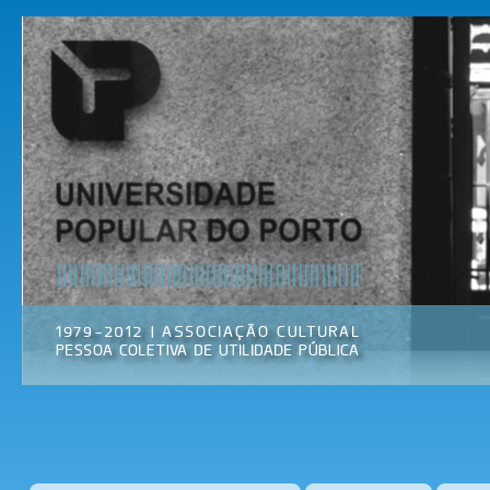
Pas
par
Universidade
Associação
con
Popular do
Cultural
prin
Porto