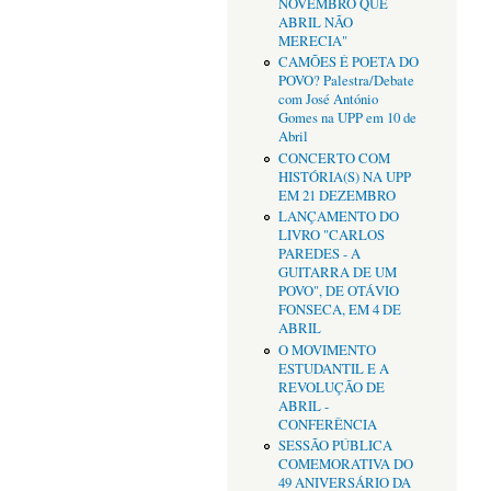
NOVEMBRO QUE
ABRIL NÃO
MERECIA"
CAMÕES É POETA DO
POVO? Palestra/Debate
com José António
Gomes na UPP em 10 de
Abril
CONCERTO COM
HISTÓRIA(S) NA UPP
EM 21 DEZEMBRO
LANÇAMENTO DO
LIVRO "CARLOS
PAREDES - A
GUITARRA DE UM
POVO", DE OTÁVIO
FONSECA, EM 4 DE
ABRIL
O MOVIMENTO
ESTUDANTIL E A
REVOLUÇÃO DE
ABRIL -
CONFERÊNCIA
SESSÃO PÚBLICA
COMEMORATIVA DO
49 ANIVERSÁRIO DA