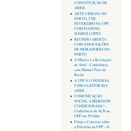
CONSTITUIÇÃO DE
ABRIL
ARTE URBANA NO
PORTO, 5 DE
FEVEREIRO NA UPP,
COM EUGÉNIA
SOARES LOPES
REUNIÃO ABERTA
COM ASSOCIAÇÕES
DE MORADORES DO
PORTO
A Música e a Revolução
de Abril - Conferência
com Manuel Pires da
Rocha
A UPP À CONVERSA
COM O LEITOR RUI
ASSIS
COMUNICAÇÃO
SOCIAL: LIBERDADE
CONDICIONADA? -
Conferência da ACR na
UPP em 29 Julho
Filme e Conversa sobre
a Palestina na UPP - 16