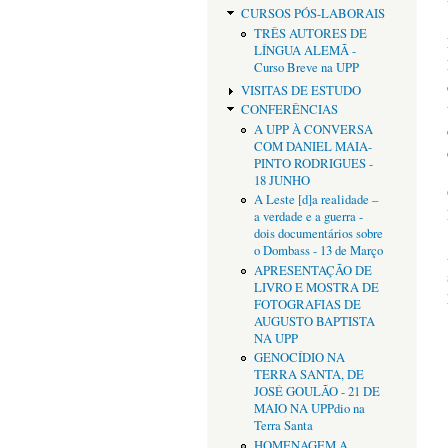
CURSOS PÓS-LABORAIS
TRÊS AUTORES DE
LÍNGUA ALEMÃ -
Curso Breve na UPP
VISITAS DE ESTUDO
CONFERÊNCIAS
A UPP À CONVERSA
COM DANIEL MAIA-
PINTO RODRIGUES -
18 JUNHO
A Leste [d]a realidade –
a verdade e a guerra -
dois documentários sobre
o Dombass - 13 de Março
APRESENTAÇÃO DE
LIVRO E MOSTRA DE
FOTOGRAFIAS DE
AUGUSTO BAPTISTA
NA UPP
GENOCÍDIO NA
TERRA SANTA, DE
JOSÉ GOULÃO - 21 DE
MAIO NA UPPdio na
Terra Santa
HOMENAGEM A