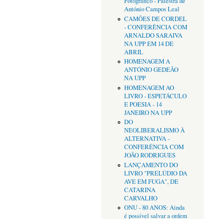
Fotográfico - Palestra de
António Campos Leal
CAMÕES DE CORDEL
- CONFERÊNCIA COM
ARNALDO SARAIVA
NA UPP EM 14 DE
ABRIL
HOMENAGEM A
ANTÓNIO GEDEÃO
NA UPP
HOMENAGEM AO
LIVRO - ESPETÁCULO
E POESIA - 14
JANEIRO NA UPP
DO
NEOLIBERALISMO À
ALTERNATIVA -
CONFERÊNCIA COM
JOÃO RODRIGUES
LANÇAMENTO DO
LIVRO "PRELÚDIO DA
AVE EM FUGA", DE
CATARINA
CARVALHO
ONU - 80 ANOS: Ainda
é possível salvar a ordem