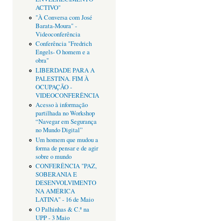
ACTIVO"
"À Conversa com José
Barata-Moura" -
Videoconferência
Conferência "Fredrich
Engels- O homem e a
obra"
LIBERDADE PARA A
PALESTINA. FIM À
OCUPAÇÃO -
VIDEOCONFERÊNCIA
Acesso à informação
partilhada no Workshop
“Navegar em Segurança
no Mundo Digital”
Um homem que mudou a
forma de pensar e de agir
sobre o mundo
CONFERÊNCIA "PAZ,
SOBERANIA E
DESENVOLVIMENTO
NA AMÉRICA
LATINA" - 16 de Maio
O Palhinhas & C.ª na
UPP - 3 Maio