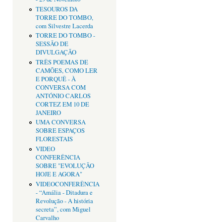
TESOUROS DA
TORRE DO TOMBO,
com Silvestre Lacerda
TORRE DO TOMBO -
SESSÃO DE
DIVULGAÇÃO
TRÊS POEMAS DE
CAMÕES, COMO LER
E PORQUÊ - À
CONVERSA COM
ANTÓNIO CARLOS
CORTEZ EM 10 DE
JANEIRO
UMA CONVERSA
SOBRE ESPAÇOS
FLORESTAIS
VIDEO
CONFERÊNCIA
SOBRE "EVOLUÇÃO
HOJE E AGORA"
VIDEOCONFERÊNCIA
- “Amália - Ditadura e
Revolução - A história
secreta”, com Miguel
Carvalho