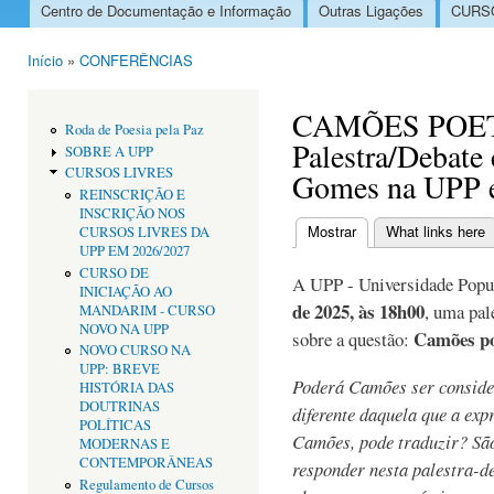
Centro de Documentação e Informação
Outras Ligações
CURSO
Menu principal
Início
»
CONFERÊNCIAS
Está aqui
CAMÕES POET
Roda de Poesia pela Paz
Palestra/Debate
SOBRE A UPP
CURSOS LIVRES
Gomes na UPP e
REINSCRIÇÃO E
INSCRIÇÃO NOS
Mostrar
(separador ativo)
What links here
CURSOS LIVRES DA
Separadores primári
UPP EM 2026/2027
CURSO DE
A UPP - Universidade Popu
INICIAÇÃO AO
de 2025, às 18h00
, uma pal
MANDARIM - CURSO
NOVO NA UPP
Camões po
sobre a questão:
NOVO CURSO NA
UPP: BREVE
Poderá Camões ser consider
HISTÓRIA DAS
DOUTRINAS
diferente daquela que a exp
POLÍTICAS
Camões, pode traduzir? São
MODERNAS E
CONTEMPORÂNEAS
responder nesta palestra-
Regulamento de Cursos