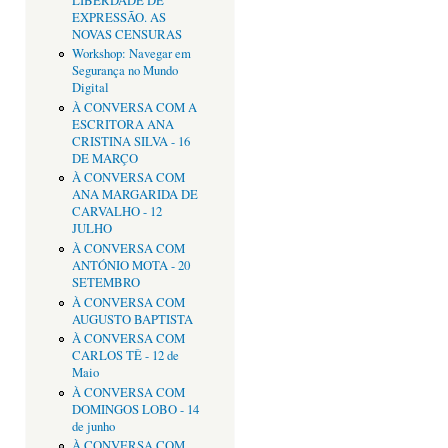
LIBERDADE DE
EXPRESSÃO. AS
NOVAS CENSURAS
Workshop: Navegar em
Segurança no Mundo
Digital
À CONVERSA COM A
ESCRITORA ANA
CRISTINA SILVA - 16
DE MARÇO
À CONVERSA COM
ANA MARGARIDA DE
CARVALHO - 12
JULHO
À CONVERSA COM
ANTÓNIO MOTA - 20
SETEMBRO
À CONVERSA COM
AUGUSTO BAPTISTA
À CONVERSA COM
CARLOS TÊ - 12 de
Maio
À CONVERSA COM
DOMINGOS LOBO - 14
de junho
À CONVERSA COM