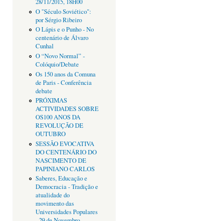
28/11/2015, 18H00
O "Século Soviético":
por Sérgio Ribeiro
O Lápis e o Punho - No
centenário de Álvaro
Cunhal
O “Novo Normal” -
Colóquio/Debate
Os 150 anos da Comuna
de Paris - Conferência
debate
PRÓXIMAS
ACTIVIDADES SOBRE
OS100 ANOS DA
REVOLUÇÃO DE
OUTUBRO
SESSÃO EVOCATIVA
DO CENTENÁRIO DO
NASCIMENTO DE
PAPINIANO CARLOS
Saberes, Educação e
Democracia - Tradição e
atualidade do
movimento das
Universidades Populares
- 29 de Novembro