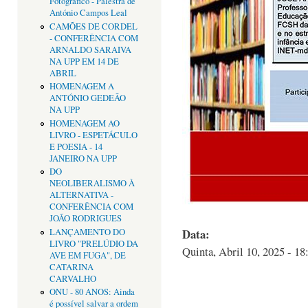
Fotográfico - Palestra de
António Campos Leal
CAMÕES DE CORDEL
- CONFERÊNCIA COM
ARNALDO SARAIVA
NA UPP EM 14 DE
ABRIL
HOMENAGEM A
ANTÓNIO GEDEÃO
NA UPP
HOMENAGEM AO
LIVRO - ESPETÁCULO
E POESIA - 14
JANEIRO NA UPP
DO
NEOLIBERALISMO À
ALTERNATIVA -
CONFERÊNCIA COM
JOÃO RODRIGUES
Data:
LANÇAMENTO DO
LIVRO "PRELÚDIO DA
Quinta, Abril 10, 2025 - 18
AVE EM FUGA", DE
CATARINA
CARVALHO
ONU - 80 ANOS: Ainda
é possível salvar a ordem