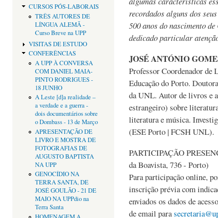
algumas características es
CURSOS PÓS-LABORAIS
recordados alguns dos seus 
TRÊS AUTORES DE
500 anos do nascimento de
LÍNGUA ALEMÃ -
Curso Breve na UPP
dedicado particular atenção
VISITAS DE ESTUDO
CONFERÊNCIAS
JOSÉ ANTÓNIO GOME
A UPP À CONVERSA
Professor Coordenador de L
COM DANIEL MAIA-
PINTO RODRIGUES -
Educação do Porto. Doutor
18 JUNHO
da UNL. Autor de livros e a
A Leste [d]a realidade –
a verdade e a guerra -
estrangeiro) sobre literatura
dois documentários sobre
literatura e música. Inve
o Dombass - 13 de Março
(ESE Porto | FCSH UNL).
APRESENTAÇÃO DE
LIVRO E MOSTRA DE
FOTOGRAFIAS DE
PARTICIPAÇÃO PRESENCIA
AUGUSTO BAPTISTA
da Boavista, 736 - Porto)
NA UPP
GENOCÍDIO NA
Para participação online, po
TERRA SANTA, DE
inscrição prévia com indica
JOSÉ GOULÃO - 21 DE
MAIO NA UPPdio na
enviados os dados de acesso
Terra Santa
de email para
secretaria@u
HOMENAGEM A