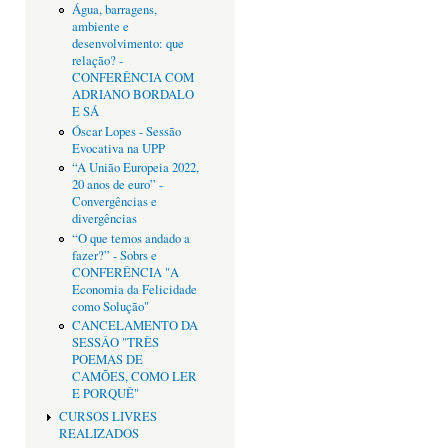
Água, barragens,
ambiente e
desenvolvimento: que
relação? -
CONFERÊNCIA COM
ADRIANO BORDALO
E SÁ
Óscar Lopes - Sessão
Evocativa na UPP
“A União Europeia 2022,
20 anos de euro” -
Convergências e
divergências
“O que temos andado a
fazer?” - Sobrs e
CONFERÊNCIA "A
Economia da Felicidade
como Solução"
CANCELAMENTO DA
SESSÂO "TRÊS
POEMAS DE
CAMÕES, COMO LER
E PORQUÊ"
CURSOS LIVRES
REALIZADOS