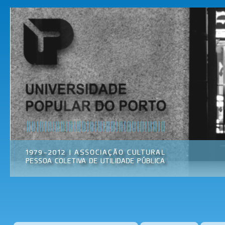
Pas
par
Universidade
Associação
con
Popular do
Cultural
prin
Porto