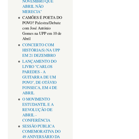
NOVEMBRO QUE
ABRIL NÃO
MERECIA"
CAMÕES É POETA DO
POVO? Palestra/Debate
com José António
Gomes na UPP em 10 de
Abril
CONCERTO COM
HISTÓRIA(S) NA UPP
EM 21 DEZEMBRO
LANÇAMENTO DO
LIVRO "CARLOS
PAREDES - A
GUITARRA DE UM
POVO", DE OTÁVIO
FONSECA, EM 4 DE
ABRIL
O MOVIMENTO
ESTUDANTIL E A
REVOLUÇÃO DE
ABRIL -
CONFERÊNCIA
SESSÃO PÚBLICA
COMEMORATIVA DO
49 ANIVERSÁRIO DA