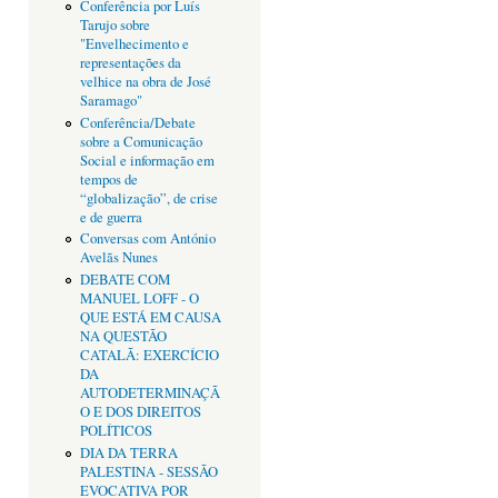
Conferência por Luís
Tarujo sobre
"Envelhecimento e
representações da
velhice na obra de José
Saramago"
Conferência/Debate
sobre a Comunicação
Social e informação em
tempos de
“globalização”, de crise
e de guerra
Conversas com António
Avelãs Nunes
DEBATE COM
MANUEL LOFF - O
QUE ESTÁ EM CAUSA
NA QUESTÃO
CATALÃ: EXERCÍCIO
DA
AUTODETERMINAÇÃ
O E DOS DIREITOS
POLÍTICOS
DIA DA TERRA
PALESTINA - SESSÃO
EVOCATIVA POR