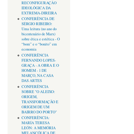
RECONFIGURAÇÂO
IDEOLÓGICA DA
EXTREMA-DIREIRA
CONFERÊNCIA DE
SÉRGIO RIBEIRO:
Uma leitura (no ano do
bicentenário de Marx)
sobre ética e estética - O
“bom” e o “bonito” em
economia
CONFERÊNCIA
FERNANDO LOPES-
GRAÇA - A OBRA E O
HOMEM - 1 DE
MARÇO, NA CASA
DAS ARTES
CONFERÊNCIA
SOBRE "O ALEIXO:
ORIGEM,
TRANSFORMAÇÃO E
ORIGEM DE UM
BAIRRO DO PORTO"
CONFERÊNCIA:
MARÍA TERESA
LEÓN: A MEMÓRIA
MELANCÓLICA DE