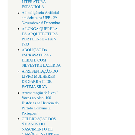
LITERATURA
ESPANHOLA
A Inteligência Artificial
em debate na UPP - 29
Novembro e 6 Dezembro
A LONGA QUERELA
DA ARQUITECTURA
PORTUENSE – 1867-
1933
ABOLIÇÃO DA
ESCRAVATURA -
DEBATE COM
SILVESTRE LACERDA
APRESENTAÇÂO DO
LIVRO MULHERES
DE GARRA II, DE
FÁTIMA SILVA
Apresentação de livro “
Vozes ao Alto! 100
Histórias na História do
Partido Comunista
Português”
CELEBRAÇÃO DOS
500 ANOS DO
NASCIMENTO DE
CAMÕES - Na UPP em