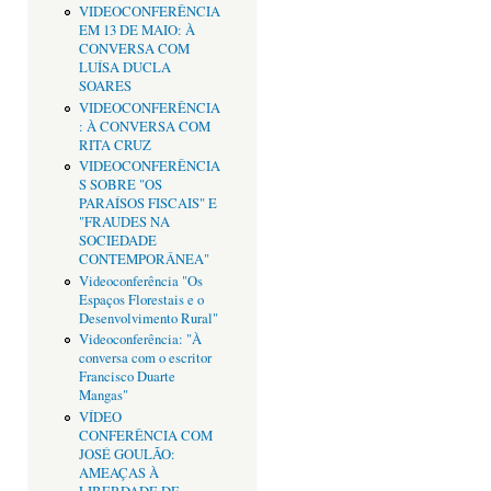
VIDEOCONFERÊNCIA
EM 13 DE MAIO: À
CONVERSA COM
LUÍSA DUCLA
SOARES
VIDEOCONFERÊNCIA
: À CONVERSA COM
RITA CRUZ
VIDEOCONFERÊNCIA
S SOBRE "OS
PARAÍSOS FISCAIS" E
"FRAUDES NA
SOCIEDADE
CONTEMPORÂNEA"
Videoconferência "Os
Espaços Florestais e o
Desenvolvimento Rural"
Videoconferência: "À
conversa com o escritor
Francisco Duarte
Mangas"
VÍDEO
CONFERÊNCIA COM
JOSÉ GOULÃO:
AMEAÇAS À