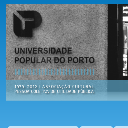
Pas
par
Universidade
Associação
con
Popular do
Cultural
prin
Porto