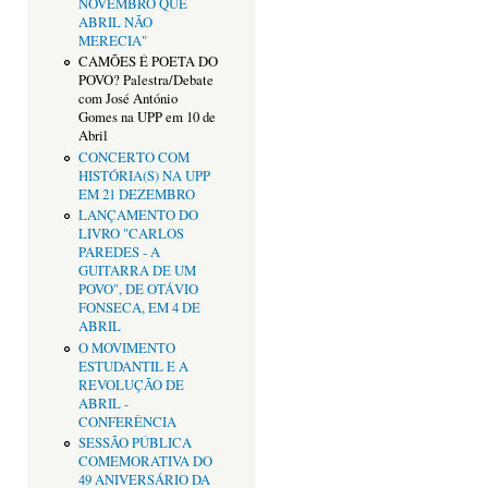
NOVEMBRO QUE
ABRIL NÃO
MERECIA"
CAMÕES É POETA DO
POVO? Palestra/Debate
com José António
Gomes na UPP em 10 de
Abril
CONCERTO COM
HISTÓRIA(S) NA UPP
EM 21 DEZEMBRO
LANÇAMENTO DO
LIVRO "CARLOS
PAREDES - A
GUITARRA DE UM
POVO", DE OTÁVIO
FONSECA, EM 4 DE
ABRIL
O MOVIMENTO
ESTUDANTIL E A
REVOLUÇÃO DE
ABRIL -
CONFERÊNCIA
SESSÃO PÚBLICA
COMEMORATIVA DO
49 ANIVERSÁRIO DA