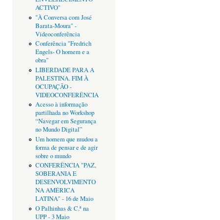
ACTIVO"
"À Conversa com José
Barata-Moura" -
Videoconferência
Conferência "Fredrich
Engels- O homem e a
obra"
LIBERDADE PARA A
PALESTINA. FIM À
OCUPAÇÃO -
VIDEOCONFERÊNCIA
Acesso à informação
partilhada no Workshop
“Navegar em Segurança
no Mundo Digital”
Um homem que mudou a
forma de pensar e de agir
sobre o mundo
CONFERÊNCIA "PAZ,
SOBERANIA E
DESENVOLVIMENTO
NA AMÉRICA
LATINA" - 16 de Maio
O Palhinhas & C.ª na
UPP - 3 Maio