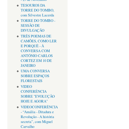
TESOUROS DA
TORRE DO TOMBO,
com Silvestre Lacerda
TORRE DO TOMBO -
SESSÃO DE
DIVULGAÇÃO
TRÊS POEMAS DE
CAMÕES, COMO LER
E PORQUÊ - À
CONVERSA COM
ANTÓNIO CARLOS
CORTEZ EM 10 DE
JANEIRO
UMA CONVERSA
SOBRE ESPAÇOS
FLORESTAIS
VIDEO
CONFERÊNCIA
SOBRE "EVOLUÇÃO
HOJE E AGORA"
VIDEOCONFERÊNCIA
- “Amália - Ditadura e
Revolução - A história
secreta”, com Miguel
Carvalho