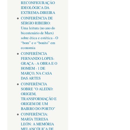
RECONFIGURAÇÂO
IDEOLÓGICA DA
EXTREMA-DIREIRA
CONFERÊNCIA DE
SÉRGIO RIBEIRO:
Uma leitura (no ano do
bicentenário de Marx)
sobre ética e estética - O
“bom” e o “bonito” em
economia
CONFERÊNCIA
FERNANDO LOPES-
GRAÇA - A OBRA E O
HOMEM - 1 DE
MARÇO, NA CASA
DAS ARTES
CONFERÊNCIA
SOBRE "O ALEIXO:
ORIGEM,
TRANSFORMAÇÃO E
ORIGEM DE UM
BAIRRO DO PORTO"
CONFERÊNCIA:
MARÍA TERESA
LEÓN: A MEMÓRIA
MELANCÓLICA DE