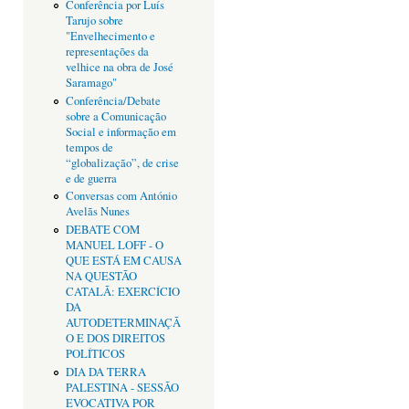
Conferência por Luís
Tarujo sobre
"Envelhecimento e
representações da
velhice na obra de José
Saramago"
Conferência/Debate
sobre a Comunicação
Social e informação em
tempos de
“globalização”, de crise
e de guerra
Conversas com António
Avelãs Nunes
DEBATE COM
MANUEL LOFF - O
QUE ESTÁ EM CAUSA
NA QUESTÃO
CATALÃ: EXERCÍCIO
DA
AUTODETERMINAÇÃ
O E DOS DIREITOS
POLÍTICOS
DIA DA TERRA
PALESTINA - SESSÃO
EVOCATIVA POR