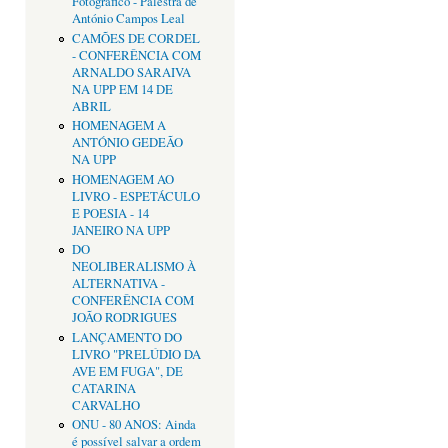
Fotográfico - Palestra de
António Campos Leal
CAMÕES DE CORDEL
- CONFERÊNCIA COM
ARNALDO SARAIVA
NA UPP EM 14 DE
ABRIL
HOMENAGEM A
ANTÓNIO GEDEÃO
NA UPP
HOMENAGEM AO
LIVRO - ESPETÁCULO
E POESIA - 14
JANEIRO NA UPP
DO
NEOLIBERALISMO À
ALTERNATIVA -
CONFERÊNCIA COM
JOÃO RODRIGUES
LANÇAMENTO DO
LIVRO "PRELÚDIO DA
AVE EM FUGA", DE
CATARINA
CARVALHO
ONU - 80 ANOS: Ainda
é possível salvar a ordem