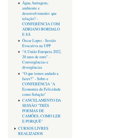
Água, barragens,
ambiente e
desenvolvimento: que
relação? -
CONFERÊNCIA COM
ADRIANO BORDALO
E SÁ
Óscar Lopes - Sessão
Evocativa na UPP
“A União Europeia 2022,
20 anos de euro” -
Convergências e
divergências
“O que temos andado a
fazer?” - Sobrs e
CONFERÊNCIA "A
Economia da Felicidade
como Solução"
CANCELAMENTO DA
SESSÂO "TRÊS
POEMAS DE
CAMÕES, COMO LER
E PORQUÊ"
CURSOS LIVRES
REALIZADOS