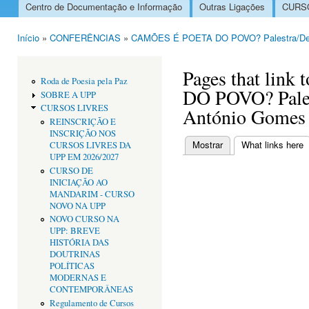
Centro de Documentação e Informação
Outras Ligações
CURSO
Menu principal
Início
»
CONFERÊNCIAS
»
CAMÕES É POETA DO POVO? Palestra/Deba
Está aqui
Pages that li
Roda de Poesia pela Paz
DO POVO? Pales
SOBRE A UPP
CURSOS LIVRES
António Gomes 
REINSCRIÇÃO E
INSCRIÇÃO NOS
Mostrar
What links here
(
CURSOS LIVRES DA
Separadores primári
UPP EM 2026/2027
CURSO DE
INICIAÇÃO AO
MANDARIM - CURSO
NOVO NA UPP
NOVO CURSO NA
UPP: BREVE
HISTÓRIA DAS
DOUTRINAS
POLÍTICAS
MODERNAS E
CONTEMPORÂNEAS
Regulamento de Cursos