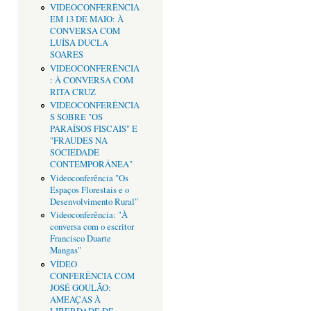
VIDEOCONFERÊNCIA
EM 13 DE MAIO: À
CONVERSA COM
LUÍSA DUCLA
SOARES
VIDEOCONFERÊNCIA
: À CONVERSA COM
RITA CRUZ
VIDEOCONFERÊNCIA
S SOBRE "OS
PARAÍSOS FISCAIS" E
"FRAUDES NA
SOCIEDADE
CONTEMPORÂNEA"
Videoconferência "Os
Espaços Florestais e o
Desenvolvimento Rural"
Videoconferência: "À
conversa com o escritor
Francisco Duarte
Mangas"
VÍDEO
CONFERÊNCIA COM
JOSÉ GOULÃO:
AMEAÇAS À