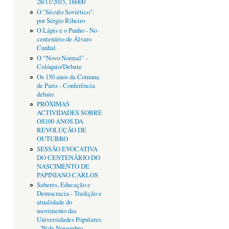
28/11/2015, 18H00
O "Século Soviético":
por Sérgio Ribeiro
O Lápis e o Punho - No
centenário de Álvaro
Cunhal
O “Novo Normal” -
Colóquio/Debate
Os 150 anos da Comuna
de Paris - Conferência
debate
PRÓXIMAS
ACTIVIDADES SOBRE
OS100 ANOS DA
REVOLUÇÃO DE
OUTUBRO
SESSÃO EVOCATIVA
DO CENTENÁRIO DO
NASCIMENTO DE
PAPINIANO CARLOS
Saberes, Educação e
Democracia - Tradição e
atualidade do
movimento das
Universidades Populares
- 29 de Novembro