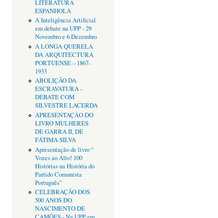
LITERATURA
ESPANHOLA
A Inteligência Artificial
em debate na UPP - 29
Novembro e 6 Dezembro
A LONGA QUERELA
DA ARQUITECTURA
PORTUENSE – 1867-
1933
ABOLIÇÃO DA
ESCRAVATURA -
DEBATE COM
SILVESTRE LACERDA
APRESENTAÇÂO DO
LIVRO MULHERES
DE GARRA II, DE
FÁTIMA SILVA
Apresentação de livro “
Vozes ao Alto! 100
Histórias na História do
Partido Comunista
Português”
CELEBRAÇÃO DOS
500 ANOS DO
NASCIMENTO DE
CAMÕES - Na UPP em