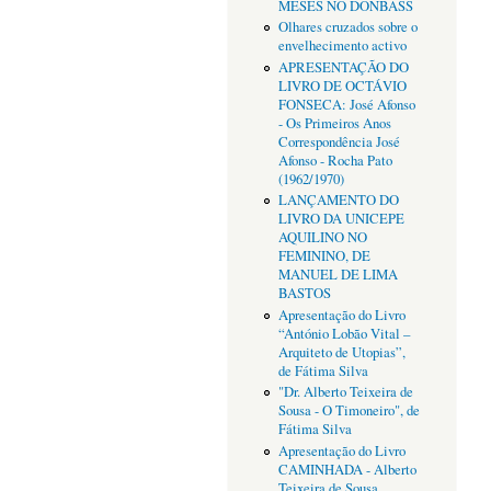
MESES NO DONBASS
Olhares cruzados sobre o
envelhecimento activo
APRESENTAÇÃO DO
LIVRO DE OCTÁVIO
FONSECA: José Afonso
- Os Primeiros Anos
Correspondência José
Afonso - Rocha Pato
(1962/1970)
LANÇAMENTO DO
LIVRO DA UNICEPE
AQUILINO NO
FEMININO, DE
MANUEL DE LIMA
BASTOS
Apresentação do Livro
“António Lobão Vital –
Arquiteto de Utopias”,
de Fátima Silva
"Dr. Alberto Teixeira de
Sousa - O Timoneiro", de
Fátima Silva
Apresentação do Livro
CAMINHADA - Alberto
Teixeira de Sousa