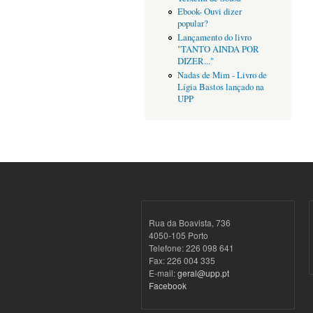
Ebook- Ouvi dizer
popular?
Lançamento do livro
"TANTO AINDA POR
DIZER..."
Nadas de Mim - Livro de
Lígia Bastos lançado na
UPP
Rua da Boavista, 736
4050-105 Porto
Telefone: 226 098 641
Fax: 226 004 335
E-mail:
geral@upp.pt
Facebook