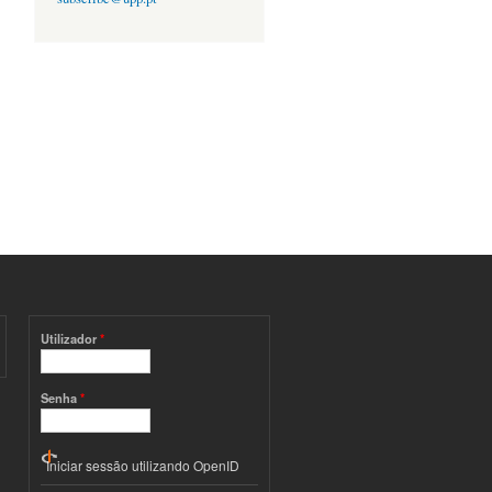
Utilizador
*
Senha
*
Iniciar sessão utilizando OpenID