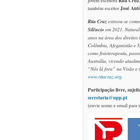
Rita Cruz
jovem escritora
José Ant
também escritor
Rita Cruz
estreou-se como
Silêncio
em 2021. Natural
anos na área dos direitos
Colômbia, Afeganistão e S
como fisioterapeuta, pass
Austrália, vivendo atualm
“Nós lá fora” na Visão e 
www.ritacruz.org
.
Participação livre, sujei
secretaria@upp.pt
(envie nome e email para r