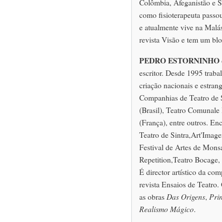
Colômbia, Afeganistão e S
como fisioterapeuta passo
e atualmente vive na Malá
revista Visão e tem um bl
PEDRO ESTORNINHO
escritor. Desde 1995 trab
criação nacionais e estran
Companhias de Teatro de S
(Brasil), Teatro Comunale 
(França), entre outros. E
Teatro de Sintra,Art'Imag
Festival de Artes de Mons
Repetition,Teatro Bocage, 
É director artístico da co
revista Ensaios de Teatro
as obras
Das Origens
,
Pri
Realismo Mágico
.