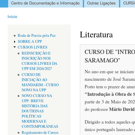
Centro de Documentação e Informação
Outras Ligações
CURSO
Menu principal
Início
Está aqui
Literatura
Roda de Poesia pela Paz
SOBRE A UPP
CURSOS LIVRES
CURSO DE "INTR
REINSCRIÇÃO E
INSCRIÇÃO NOS
SARAMAGO"
CURSOS LIVRES DA
UPP EM 2026/2027
No ano em que se iniciam
CURSO DE
nascimento de José Saram
INICIAÇÃO AO
MANDARIM - CURSO
Porto tem o prazer de anu
NOVO NA UPP
"Introdução à Obra de
NOVO CURSO NA
partir de 3 de Maio de 20
UPP: BREVE
HISTÓRIA DAS
Mário David
do professor
DOUTRINAS
POLÍTICAS
Dirigido a todos aqueles q
MODERNAS E
CONTEMPORÂNEAS
único português laureado 
Regulamento de Cursos