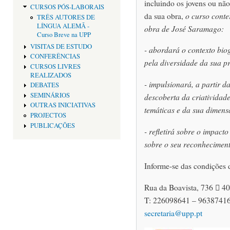
incluindo os jovens ou não
CURSOS PÓS-LABORAIS
da sua obra,
o curso conte
TRÊS AUTORES DE
LÍNGUA ALEMÃ -
obra de José Saramago:
Curso Breve na UPP
VISITAS DE ESTUDO
- abordará o contexto bio
CONFERÊNCIAS
pela diversidade da sua p
CURSOS LIVRES
REALIZADOS
- impulsionará, a partir da
DEBATES
SEMINÁRIOS
descoberta da criatividad
OUTRAS INICIATIVAS
temáticas e da sua dimens
PROJECTOS
PUBLICAÇÕES
- refletirá sobre o impact
sobre o seu reconheciment
Informe-se das condições d
Rua da Boavista, 736  
T: 226098641 – 9638741
secretaria@upp.pt