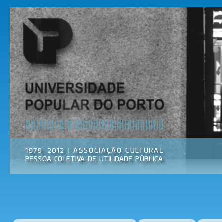
Pas
par
Universidade
Associação
con
Popular do
Cultural
prin
Porto