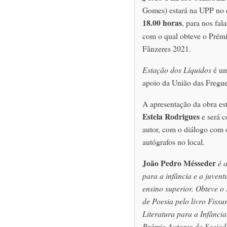
Gomes) estará na UPP no
18.00 horas
, para nos fal
com o qual obteve o Prémi
Fânzeres 2021.
Estação dos Líquidos
é um
apoio da União das Fregue
A apresentação da obra est
Estela Rodrigues
e será c
autor, com o diálogo com 
autógrafos no local.
João Pedro Mésseder
é 
para a infância e a juvent
ensino superior. Obteve 
de Poesia pelo livro Fiss
Literatura para a Infânci
Prémio Autores da Socied