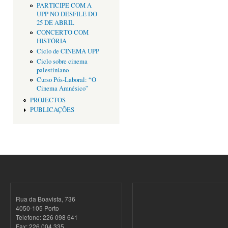
PARTICIPE COM A
UPP NO DESFILE DO
25 DE ABRIL
CONCERTO COM
HISTÓRIA
Ciclo de CINEMA UPP
Ciclo sobre cinema
palestiniano
Curso Pós-Laboral: “O
Cinema Amnésico”
PROJECTOS
PUBLICAÇÕES
Rua da Boavista, 736
4050-105 Porto
Telefone: 226 098 641
Fax: 226 004 335