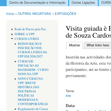
Centro de Documentação e Informação
Outras Ligações
CURSO
Menu principal
Início
»
OUTRAS INICIATIVAS
»
EXPOSIÇÕES
Está aqui
Visita guiada è
Roda de Poesia pela Paz
de Souza Cardo
SOBRE A UPP
CURSOS LIVRES
REINSCRIÇÃO E
Mostrar
(separador ativo)
What links here
INSCRIÇÃO NOS
Separadores primári
CURSOS LIVRES DA
Inserida nas actividades do
UPP EM 2026/2027
CURSO DE
da História da Arte, esta v
INICIAÇÃO AO
participantes, até ao limite
MANDARIM - CURSO
NOVO NA UPP
previamente.
NOVO CURSO NA
UPP: BREVE
HISTÓRIA DAS
Tema:
DOUTRINAS
POLÍTICAS
Arte
MODERNAS E
CONTEMPORÂNEAS
Data:
Regulamento de Cursos