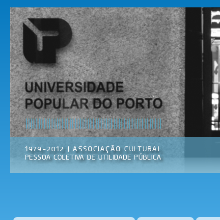
Pas
par
Universidade
Associação
con
Popular do
Cultural
prin
Porto